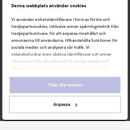
Denna webbplats använder cookies
Vi använder enhetsidentifierare i form av första-och
tredjepartscookies, inklusive annan spårningsteknik från
tredjepartsutövare, för att anpassa innehållet och
annonserna till användarna, tillhandahålla funktioner för
sociala medier och analysera vår trafik. Vi
vidarebefordrar även sådana identifierare och annan
information från din enhet till de sociala medier och
annons- och analysföretag som vi samarbetar med.
Dessa kan i sin tur kombinera informationen med annan
information som du har tillhandahållit eller som de har
Tillåt alla cookies
samlat in när du har använt deras tjänster. Du godkänner
våra cookies vid fortsatt användande av vår webbplats.
För information om hur du kan ändra inställningarna för
Anpassa
cookies, se vår
Cookie Policy
Nyheter och erbjudanden