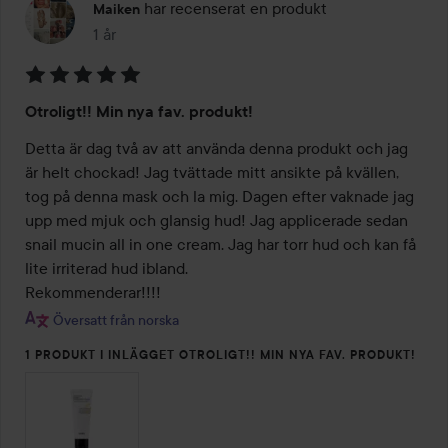
har recenserat en produkt
Maiken
1 år
Inlägget skapades 1 år
Betyg:
Otroligt!! Min nya fav. produkt!
5
av
Detta är dag två av att använda denna produkt och jag 
5
är helt chockad! Jag tvättade mitt ansikte på kvällen, 
tog på denna mask och la mig. Dagen efter vaknade jag 
upp med mjuk och glansig hud! Jag applicerade sedan 
snail mucin all in one cream. Jag har torr hud och kan få 
lite irriterad hud ibland. 

Översatt från norska
1 PRODUKT I INLÄGGET OTROLIGT!! MIN NYA FAV. PRODUKT!