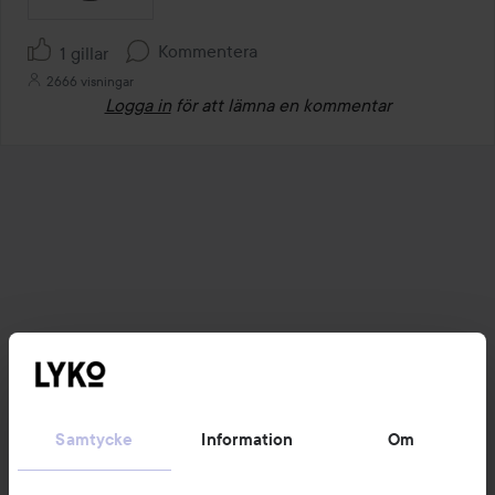
Kommentera
1 gillar
2666 visningar
Logga in
för att lämna en kommentar
Samtycke
Information
Om