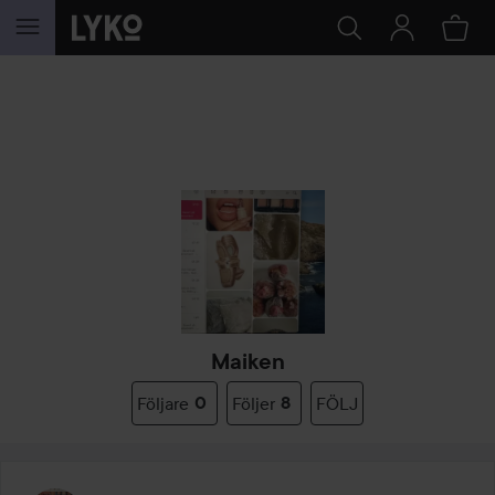
HOPPA TILL INNEHÅLLET
Maiken
Följare
0
Följer
8
FÖLJ