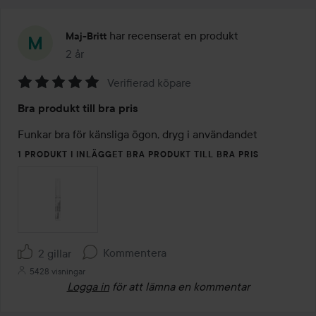
har recenserat en produkt
Maj-Britt
2 år
Inlägget skapades 2 år
Verifierad köpare
Betyg:
Bra produkt till bra pris
5
av
Funkar bra för känsliga ögon, dryg i användandet
5
1 PRODUKT I INLÄGGET BRA PRODUKT TILL BRA PRIS
Kommentera
2 gillar
5428 visningar
Logga in
för att lämna en kommentar