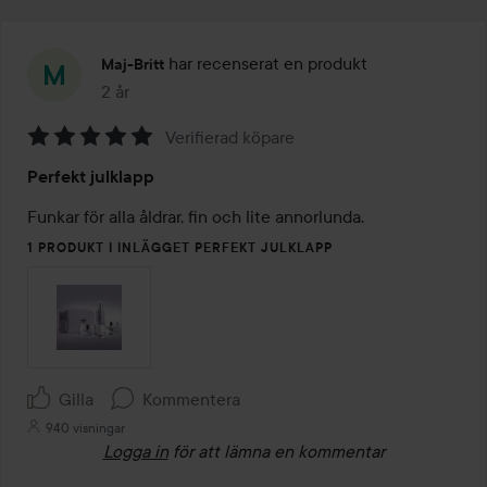
har recenserat en produkt
Maj-Britt
2 år
Inlägget skapades 2 år
Verifierad köpare
Betyg:
Perfekt julklapp
5
av
Funkar för alla åldrar, fin och lite annorlunda.
5
1 PRODUKT I INLÄGGET PERFEKT JULKLAPP
Gilla
Kommentera
940 visningar
Logga in
för att lämna en kommentar