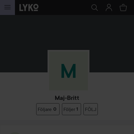
HOPPA TILL INNEHÅLLET
Maj-Britt
Följare
0
Följer
1
FÖLJ