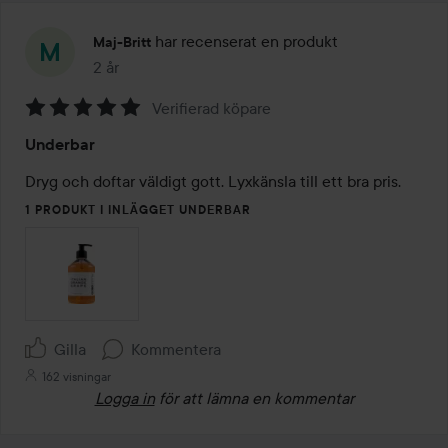
har recenserat en produkt
Maj-Britt
2 år
Inlägget skapades 2 år
Verifierad köpare
Betyg:
Underbar
5
av
Dryg och doftar väldigt gott. Lyxkänsla till ett bra pris.
5
1 PRODUKT I INLÄGGET UNDERBAR
Gilla
Kommentera
162 visningar
Logga in
för att lämna en kommentar