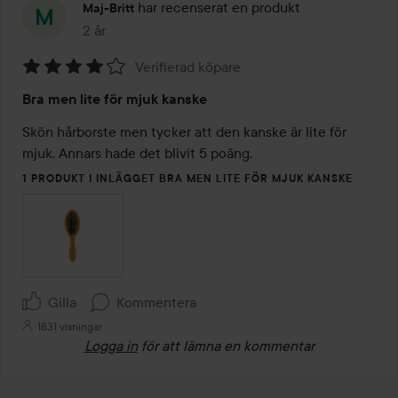
har recenserat en produkt
Maj-Britt
2 år
Inlägget skapades 2 år
Verifierad köpare
Betyg:
Bra men lite för mjuk kanske
4
av
Skön hårborste men tycker att den kanske är lite för 
5
mjuk. Annars hade det blivit 5 poäng.
1 PRODUKT I INLÄGGET BRA MEN LITE FÖR MJUK KANSKE
Gilla
Kommentera
1831 visningar
Logga in
för att lämna en kommentar