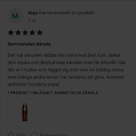
har recenserat en produkt
Maja
5 år
Inlägget skapades 5 år
Betyg:
Sammetslen känsla
5
av
Det här serumet räddar min torra hud året runt, älskar 
5
den mjuka och återfuktade känslan man får efteråt! Går 
lätt in i huden och lägger sig inte som en klibbig hinna 
som många andra serum har tendens att göra.. kommer 
definitivt fortsätta köpa!
1 PRODUKT I INLÄGGET SAMMETSLEN KÄNSLA
Gilla
Kommentera