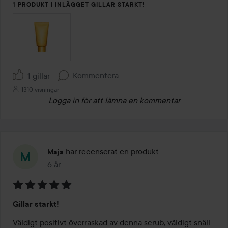
1 PRODUKT I INLÄGGET GILLAR STARKT!
Kommentera
1 gillar
1310 visningar
Logga in
för att lämna en kommentar
har recenserat en produkt
Maja
6 år
Inlägget skapades 6 år
Betyg:
Gillar starkt!
5
av
Väldigt positivt överraskad av denna scrub, väldigt snäll 