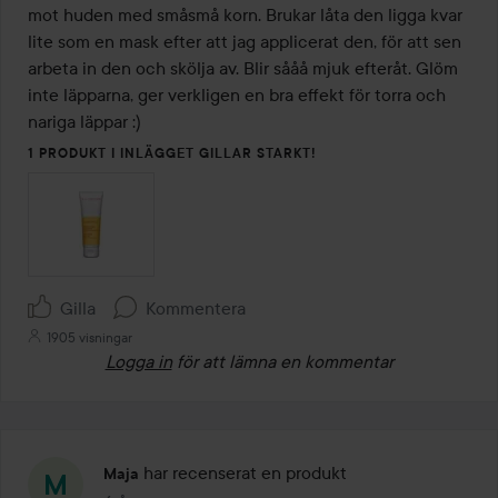
5
mot huden med småsmå korn. Brukar låta den ligga kvar 
lite som en mask efter att jag applicerat den, för att sen 
arbeta in den och skölja av. Blir sååå mjuk efteråt. Glöm 
inte läpparna, ger verkligen en bra effekt för torra och 
nariga läppar :) 
1 PRODUKT I INLÄGGET GILLAR STARKT!
Gilla
Kommentera
1905 visningar
Logga in
för att lämna en kommentar
har recenserat en produkt
Maja