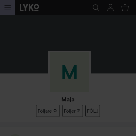
HOPPA TILL INNEHÅLLET
Maja
Följare
0
Följer
2
FÖLJ