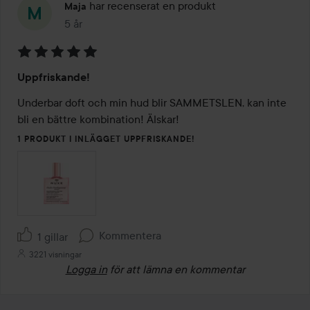
har recenserat en produkt
Maja
5 år
Inlägget skapades 5 år
Betyg:
Uppfriskande!
5
av
Underbar doft och min hud blir SAMMETSLEN, kan inte 
5
bli en bättre kombination! Älskar!
1 PRODUKT I INLÄGGET UPPFRISKANDE!
Kommentera
1 gillar
3221 visningar
Logga in
för att lämna en kommentar