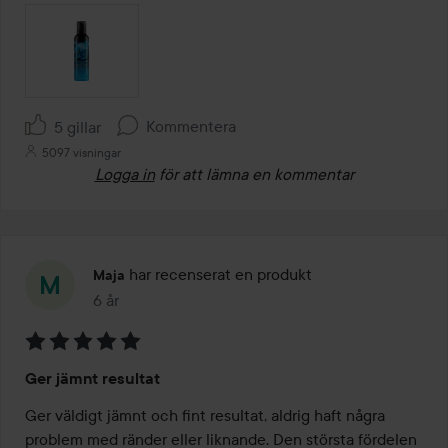
Kommentera
5 gillar
5097 visningar
Logga in
för att lämna en kommentar
har recenserat en produkt
Maja
6 år
Inlägget skapades 6 år
Betyg:
Ger jämnt resultat
5
av
Ger väldigt jämnt och fint resultat, aldrig haft några 
5
problem med ränder eller liknande. Den största fördelen 