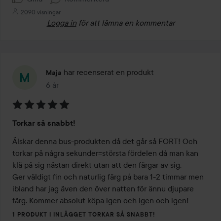
2090 visningar
Logga in
för att lämna en kommentar
har recenserat en produkt
Maja
6 år
Inlägget skapades 6 år
Betyg:
Torkar så snabbt!
5
av
Älskar denna bus-produkten då det går så FORT! Och 
5
torkar på några sekunder=största fördelen då man kan 
klä på sig nästan direkt utan att den färgar av sig.

Ger väldigt fin och naturlig färg på bara 1-2 timmar men 
ibland har jag även den över natten för ännu djupare 
färg. Kommer absolut köpa igen och igen och igen!
1 PRODUKT I INLÄGGET TORKAR SÅ SNABBT!