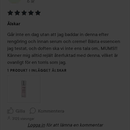
6 år
Inlägget skapades 6 år
Betyg:
Älskar
5
av
Går inte en dag utan att jag baddar in denna efter 
5
rengöring och innan serum och creme! Bästa essencen 
jag testat, och doften ska vi inte ens tala om.. MUMS!! 
Känner mig alltid rejält återfuktad med denna, vilket är 
ovanligt för en torris som jag.
1 PRODUKT I INLÄGGET ÄLSKAR
Gilla
Kommentera
3125 visningar
Logga in
för att lämna en kommentar