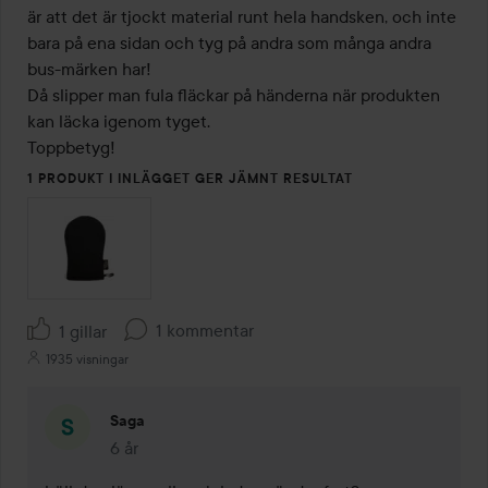
är att det är tjockt material runt hela handsken, och inte 
bara på ena sidan och tyg på andra som många andra 
bus-märken har!

Då slipper man fula fläckar på händerna när produkten 
kan läcka igenom tyget.

Toppbetyg!
1 PRODUKT I INLÄGGET GER JÄMNT RESULTAT
1 kommentar
1 gillar
1935 visningar
Saga
6 år
Kommentaren lades 6 år