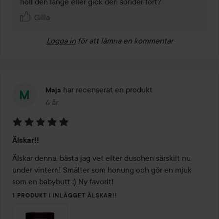
höll den länge eller gick den sönder fort?
Gilla
Logga in
för att lämna en kommentar
har recenserat en produkt
Maja
6 år
Inlägget skapades 6 år
Betyg:
Älskar!!
5
av
Älskar denna, bästa jag vet efter duschen särskilt nu 
5
under vintern! Smälter som honung och gör en mjuk 
som en babybutt :) Ny favorit!
1 PRODUKT I INLÄGGET ÄLSKAR!!