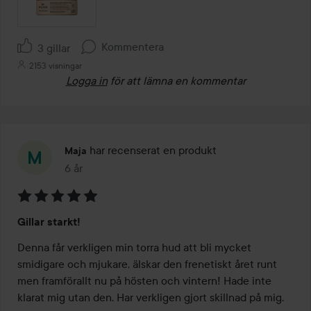
Kommentera
3 gillar
2153 visningar
Logga in
för att lämna en kommentar
har recenserat en produkt
Maja
6 år
Inlägget skapades 6 år
Betyg:
Gillar starkt!
5
av
Denna får verkligen min torra hud att bli mycket 
5
smidigare och mjukare, älskar den frenetiskt året runt 
men framförallt nu på hösten och vintern! Hade inte 
klarat mig utan den. Har verkligen gjort skillnad på mig.