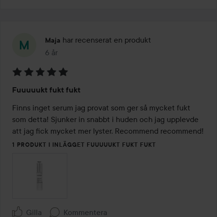
har recenserat en produkt
Maja
6 år
Inlägget skapades 6 år
Betyg:
Fuuuuukt fukt fukt
5
av
Finns inget serum jag provat som ger så mycket fukt 
5
som detta! Sjunker in snabbt i huden och jag upplevde 
att jag fick mycket mer lyster. Recommend recommend! 
1 PRODUKT I INLÄGGET FUUUUUKT FUKT FUKT
Gilla
Kommentera