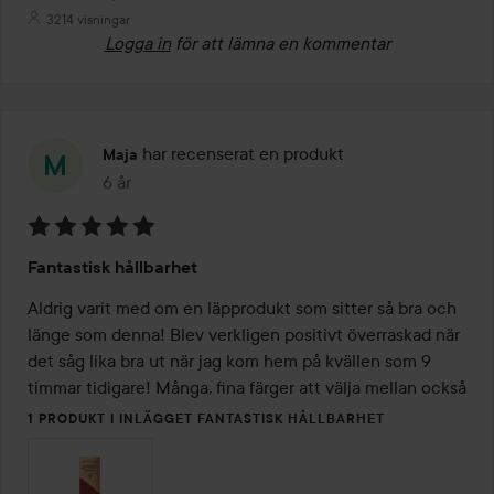
3214 visningar
Logga in
för att lämna en kommentar
har recenserat en produkt
Maja
6 år
Inlägget skapades 6 år
Betyg:
Fantastisk hållbarhet
5
av
Aldrig varit med om en läpprodukt som sitter så bra och 
5
länge som denna! Blev verkligen positivt överraskad när 
det såg lika bra ut när jag kom hem på kvällen som 9 
timmar tidigare! Många, fina färger att välja mellan också
1 PRODUKT I INLÄGGET FANTASTISK HÅLLBARHET