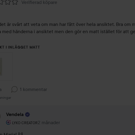
Verifierad köpare
et är svårt att veta om man har fått över hela ansiktet. Bra om m
ta med händerna i ansiktet men den gör en matt istället för att ge 
KT I INLÄGGET MATT
a
1 kommentar
sningar
Vendela
Användarens roll: Lyko Creator.
2 månader
Kommentaren lades 2 månader
LYKO CREATOR
n Maria! 🙌
