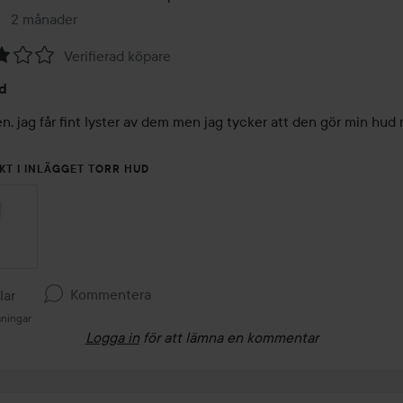
2 månader
Inlägget skapades 2 månader
Verifierad köpare
d
en, jag får fint lyster av dem men jag tycker att den gör min hud m
KT I INLÄGGET TORR HUD
Kommentera
llar
sningar
Logga in
för att lämna en kommentar