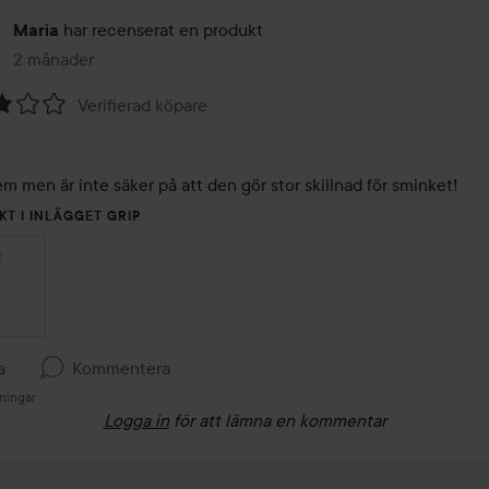
har recenserat en produkt
Maria
2 månader
Inlägget skapades 2 månader
Verifierad köpare
em men är inte säker på att den gör stor skillnad för sminket! 
KT I INLÄGGET GRIP
a
Kommentera
ningar
Logga in
för att lämna en kommentar