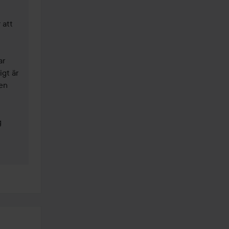
att 
r 
gt är 
en 
 