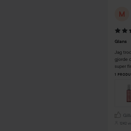
Betyg:
Glans
3
av
Jag tro
5
gjorde 
super fi
1 PRODU
Gill
1242 vi