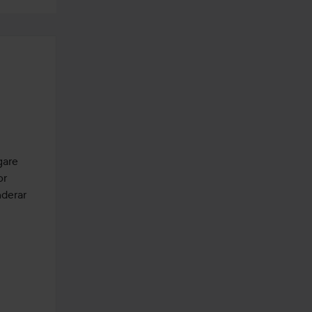
are 
r 
derar 