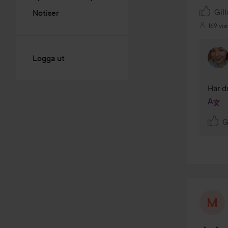
Gill
Notiser
169 vis
Logga ut
Har du
G