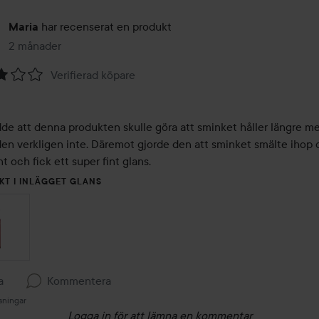
har recenserat en produkt
Maria
2 månader
Inlägget skapades 2 månader
Verifierad köpare
dde att denna produkten skulle göra att sminket håller längre me
den verkligen inte. Däremot gjorde den att sminket smälte ihop o
nt och fick ett super fint glans. 
KT I INLÄGGET GLANS
a
Kommentera
sningar
Logga in
för att lämna en kommentar