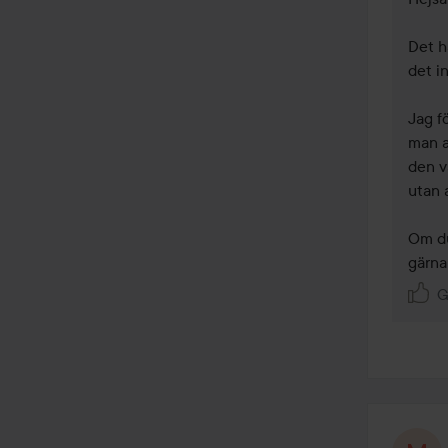
Det hä
det i
Jag f
man a
den v
utan 
Om du
gärna 
G