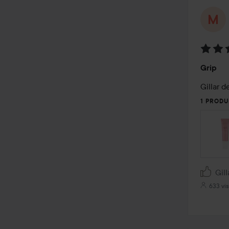
Betyg:
Grip
3
av
Gillar d
5
1 PRODU
Gill
633 vis