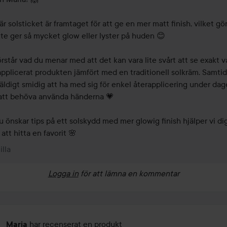
r solsticket är framtaget för att ge en mer matt finish, vilket gör 
nte ger så mycket glow eller lyster på huden 😊

örstår vad du menar med att det kan vara lite svårt att se exakt va
pplicerat produkten jämfört med en traditionell solkräm. Samtidi
äldigt smidig att ha med sig för enkel återapplicering under dag
att behöva använda händerna 💗

 önskar tips på ett solskydd med mer glowig finish hjälper vi dig
att hitta en favorit 🌸
illa
Logga in
för att lämna en kommentar
har recenserat en produkt
Maria