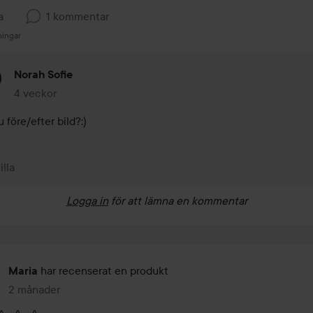
a
1 kommentar
ningar
Norah Sofie
4 veckor
Kommentaren lades 4 veckor
 före/efter bild?:)
illa
Logga in
för att lämna en kommentar
har recenserat en produkt
Maria
2 månader
Inlägget skapades 2 månader