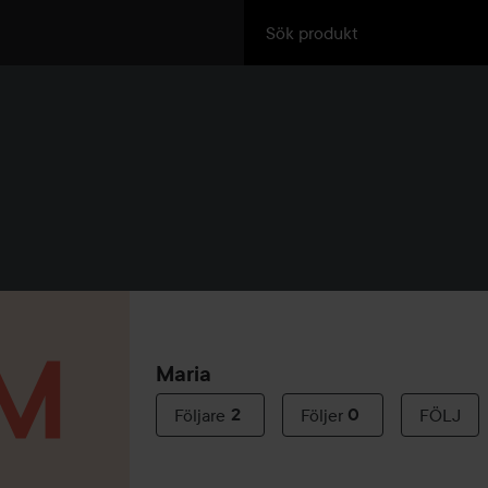
Maria
Följare
2
Följer
0
FÖLJ