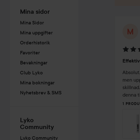
Mina sidor
Mina Sidor
Mina uppgifter
Orderhistorik
Favoriter
Betyg:
Effektiv
Bevakningar
5
av
Absolut,
Club Lyko
5
men upp
Mina bokningar
skillnad
Nyhetsbrev & SMS
denna ti
1 PRODU
Lyko
Community
Lyko Community