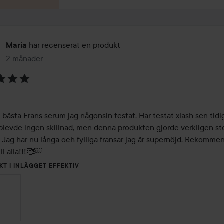
har recenserat en produkt
Maria
2 månader
Inlägget skapades 2 månader
 bästa Frans serum jag någonsin testat. Har testat xlash sen tidig
levde ingen skillnad, men denna produkten gjorde verkligen sto
. Jag har nu långa och fylliga fransar jag är supernöjd. Rekommen
ll alla!!!🥰￼
KT I INLÄGGET EFFEKTIV