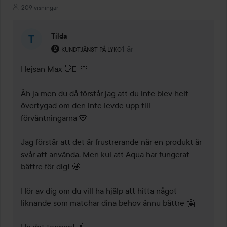
209 visningar
Tilda
Användarens roll: Kundtjänst på Lyko.
1 år
Kommentaren lades 1 år
KUNDTJÄNST PÅ LYKO
Hejsan Max 👋🏻🤍

Åh ja men du då förstår jag att du inte blev helt 
övertygad om den inte levde upp till 
förväntningarna 🙈 

Jag förstår att det är frustrerande när en produkt är 
svår att använda. Men kul att Aqua har fungerat 
bättre för dig! 🤩

Hör av dig om du vill ha hjälp att hitta något 
liknande som matchar dina behov ännu bättre 🤗

Ha det toppen! 🤸🏻