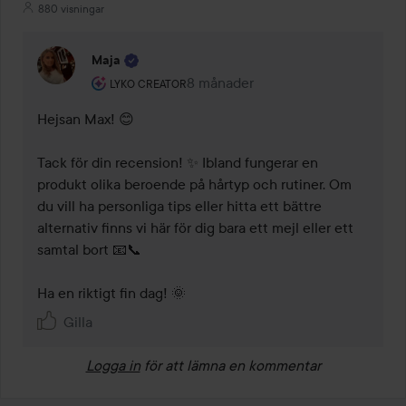
880 visningar
Maja
Användarens roll: Lyko Creator.
8 månader
Kommentaren lades 8 månader
LYKO CREATOR
Hejsan Max! 😊 

Tack för din recension! ✨ Ibland fungerar en 
produkt olika beroende på hårtyp och rutiner. Om 
du vill ha personliga tips eller hitta ett bättre 
alternativ finns vi här för dig bara ett mejl eller ett 
samtal bort 📧📞 

Gilla
Logga in
för att lämna en kommentar