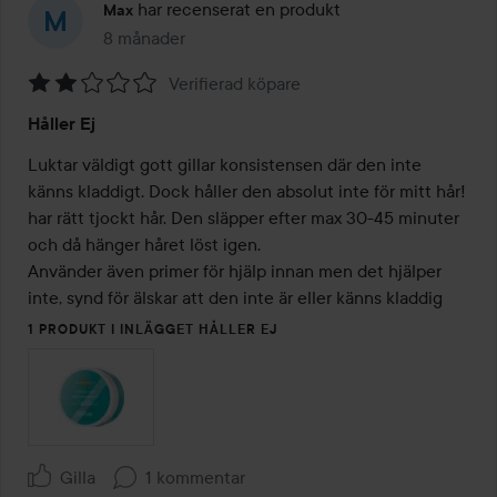
har recenserat en produkt
Max
8 månader
Inlägget skapades 8 månader
Verifierad köpare
Betyg:
Håller Ej
2
av
Luktar väldigt gott gillar konsistensen där den inte 
5
känns kladdigt. Dock håller den absolut inte för mitt hår!

har rätt tjockt hår. Den släpper efter max 30-45 minuter 
och då hänger håret löst igen.

Använder även primer för hjälp innan men det hjälper 
inte, synd för älskar att den inte är eller känns kladdig
1 PRODUKT I INLÄGGET HÅLLER EJ
Gilla
1 kommentar