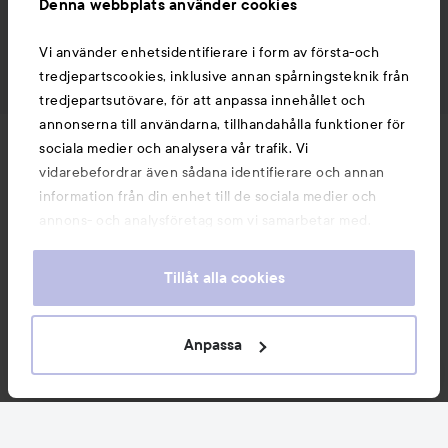
Denna webbplats använder cookies
Vi använder enhetsidentifierare i form av första-och
tredjepartscookies, inklusive annan spårningsteknik från
tredjepartsutövare, för att anpassa innehållet och
annonserna till användarna, tillhandahålla funktioner för
Nyheter och erbjudanden
sociala medier och analysera vår trafik. Vi
vidarebefordrar även sådana identifierare och annan
information från din enhet till de sociala medier och
Följ oss
annons- och analysföretag som vi samarbetar med.
Dessa kan i sin tur kombinera informationen med annan
information som du har tillhandahållit eller som de har
Tillåt alla cookies
Kundservice
samlat in när du har använt deras tjänster. Du godkänner
våra cookies vid fortsatt användande av vår webbplats.
För information om hur du kan ändra inställningarna för
Anpassa
Information
cookies, se vår
Cookie Policy
Du kanske också gillar