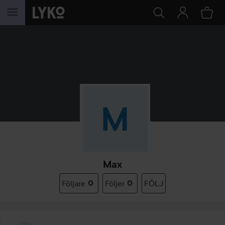
HOPPA TILL INNEHÅLLET
Max
Följare
0
Följer
0
FÖLJ