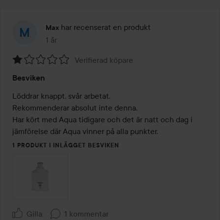
har recenserat en produkt
Max
1 år
Inlägget skapades 1 år
Verifierad köpare
Betyg:
Besviken
1
av
Löddrar knappt, svår arbetat. 

5
Rekommenderar absolut inte denna.

Har kört med Aqua tidigare och det är natt och dag i 
jämförelse där Aqua vinner på alla punkter.
1 PRODUKT I INLÄGGET BESVIKEN
Gilla
1 kommentar