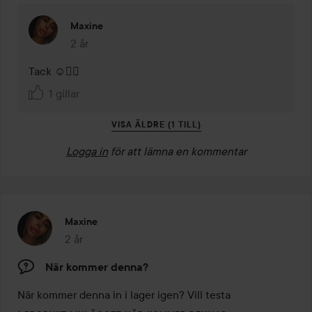
Maxine
2 år
Kommentaren lades 2 år
Tack ☺️👌🏼
1 gillar
VISA ÄLDRE (1 TILL)
Logga in
för att lämna en kommentar
Maxine
2 år
Inlägget skapades 2 år
När kommer denna?
När kommer denna in i lager igen? Vill testa