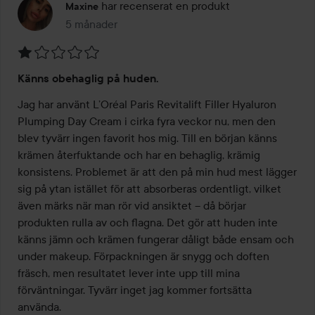
har recenserat en produkt
Maxine
5 månader
Inlägget skapades 5 månader
Betyg:
Känns obehaglig på huden.
1
av
Jag har använt L’Oréal Paris Revitalift Filler Hyaluron 
5
Plumping Day Cream i cirka fyra veckor nu, men den 
blev tyvärr ingen favorit hos mig. Till en början känns 
krämen återfuktande och har en behaglig, krämig 
konsistens. Problemet är att den på min hud mest lägger 
sig på ytan istället för att absorberas ordentligt, vilket 
även märks när man rör vid ansiktet – då börjar 
produkten rulla av och flagna. Det gör att huden inte 
känns jämn och krämen fungerar dåligt både ensam och 
under makeup. Förpackningen är snygg och doften 
fräsch, men resultatet lever inte upp till mina 
förväntningar. Tyvärr inget jag kommer fortsätta 
använda.
