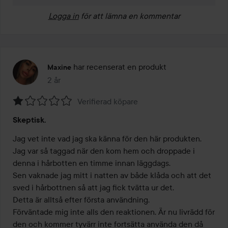
Logga in
för att lämna en kommentar
har recenserat en produkt
Maxine
2 år
Inlägget skapades 2 år
Verifierad köpare
Betyg:
Skeptisk.
1
av
Jag vet inte vad jag ska känna för den här produkten. 
5
Jag var så taggad när den kom hem och droppade i 
denna i hårbotten en timme innan läggdags. 

Sen vaknade jag mitt i natten av både klåda och att det 
sved i hårbottnen så att jag fick tvätta ur det. 

Detta är alltså efter första användning.

Förväntade mig inte alls den reaktionen. Är nu livrädd för 
den och kommer tyvärr inte fortsätta använda den då 