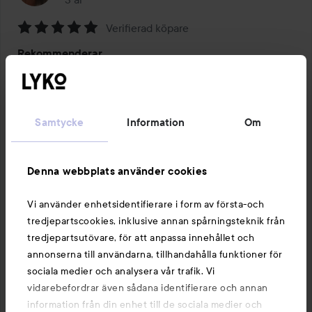
Verifierad köpare
Betyg:
Rekommenderar
5
av
Jag absolut älskar detta schampoo. Min karl fick den 
5
rekommenderad av sin frisör då han har en torr 
hårbotten och den har funkat jättebra på han. Jag 
Samtycke
Information
Om
använder den som ett detox schampoo då det känns att 
den rengör håret och hårbotten på djupet. Håret känns 
torrt och strävt efter tvätt men jag använder en hårmask 
Denna webbplats använder cookies
direkt efter så känns håret så otroligt rent och fräscht. 
Vi använder enhetsidentifierare i form av första-och
#LYKOREVIEW
tredjepartscookies, inklusive annan spårningsteknik från
1 PRODUKT I INLÄGGET REKOMMENDERAR
tredjepartsutövare, för att anpassa innehållet och
annonserna till användarna, tillhandahålla funktioner för
sociala medier och analysera vår trafik. Vi
vidarebefordrar även sådana identifierare och annan
information från din enhet till de sociala medier och