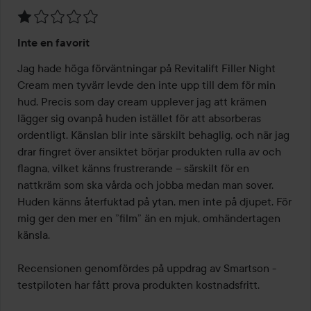
Betyg:
Inte en favorit
1
av
Jag hade höga förväntningar på Revitalift Filler Night 
5
Cream men tyvärr levde den inte upp till dem för min 
hud. Precis som day cream upplever jag att krämen 
lägger sig ovanpå huden istället för att absorberas 
ordentligt. Känslan blir inte särskilt behaglig, och när jag 
drar fingret över ansiktet börjar produkten rulla av och 
flagna, vilket känns frustrerande – särskilt för en 
nattkräm som ska vårda och jobba medan man sover. 
Huden känns återfuktad på ytan, men inte på djupet. För 
mig ger den mer en ”film” än en mjuk, omhändertagen 
känsla.

Recensionen genomfördes på uppdrag av Smartson - 
testpiloten har fått prova produkten kostnadsfritt.