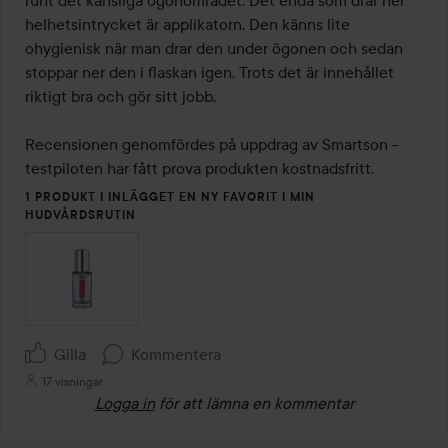
runt det känsliga ögonområdet. Det enda som drar ner 
helhetsintrycket är applikatorn. Den känns lite 
ohygienisk när man drar den under ögonen och sedan 
stoppar ner den i flaskan igen. Trots det är innehållet 
riktigt bra och gör sitt jobb.

Recensionen genomfördes på uppdrag av Smartson - 
1 PRODUKT I INLÄGGET EN NY FAVORIT I MIN
HUDVÅRDSRUTIN
Gilla
Kommentera
17 visningar
Logga in
för att lämna en kommentar