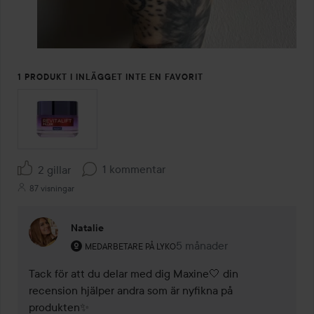
1 PRODUKT I INLÄGGET INTE EN FAVORIT
1 kommentar
2 gillar
87 visningar
Natalie
Användarens roll: Medarbetare på Lyko.
5 månader
Kommentaren lades 5 måna
MEDARBETARE PÅ LYKO
Tack för att du delar med dig Maxine🤍 din 
recension hjälper andra som är nyfikna på 
produkten✨