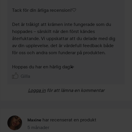
Tack för din ärliga recension!🤍

Det är tråkigt att krämen inte fungerade som du 
hoppades – särskilt när den först kändes 
återfuktande. Vi uppskattar att du delade med dig 
av din upplevelse, det är värdefull feedback både 
för oss och andra som funderar på produkten.

Hoppas du har en härlig dag💫
Gilla
Logga in
för att lämna en kommentar
har recenserat en produkt
Maxine
5 månader
Inlägget skapades 5 månader