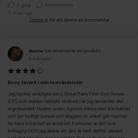
Kommentera
3 gillar
77 visningar
Logga in
för att lämna en kommentar
har recenserat en produkt
Maxine
5 månader
Inlägget skapades 5 månader
Betyg:
En ny favorit i min hudvårdsrutin
4
av
Jag tycker verkligen om L’Oréal Paris Filler Eye Serum 
5
2,5% och märker faktiskt skillnad när jag använder det 
regelbundet. Huden under ögonen känns mer återfuktad 
och ser tydligt ljusare och piggare ut, vilket gör mycket 
för hela intrycket av ansiktet. Formulan är lätt och 
behaglig OCH jag älskar att den är helt doftfri, särskilt 