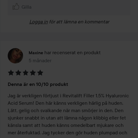
Gilla
Logga in
för att lämna en kommentar
har recenserat en produkt
Maxine
5 månader
Inlägget skapades 5 månader
Betyg:
Denna är en 10/10 produkt
5
av
Jag är verkligen förtjust i Revitalift Filler 1,5% Hyaluronic 
5
Acid Serum! Den här känns verkligen härlig på huden. 
Lätt, gelig och svalkande när man smörjer in den. Den 
sjunker snabbt in utan att lämna någon klibbig eller fet 
känsla samt att huden känns omedelbart mjukare och 
mer återfuktad. Jag tycker den gör huden plumpad och 