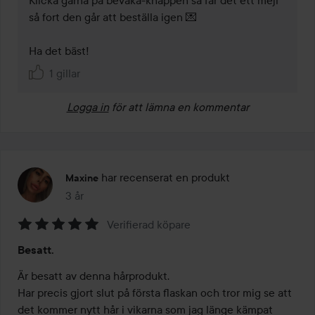
så fort den går att beställa igen 💌 

Ha det bäst! 
1 gillar
Logga in
för att lämna en kommentar
har recenserat en produkt
Maxine
3 år
Inlägget skapades 3 år
Verifierad köpare
Betyg:
Besatt.
5
av
Är besatt av denna hårprodukt.

5
Har precis gjort slut på första flaskan och tror mig se att 
det kommer nytt hår i vikarna som jag länge kämpat 