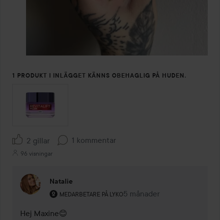
1 PRODUKT I INLÄGGET KÄNNS OBEHAGLIG PÅ HUDEN.
1 kommentar
2 gillar
96 visningar
Natalie
Användarens roll: Medarbetare på Lyko.
5 månader
Kommentaren lades 5 måna
MEDARBETARE PÅ LYKO
Hej Maxine😊
