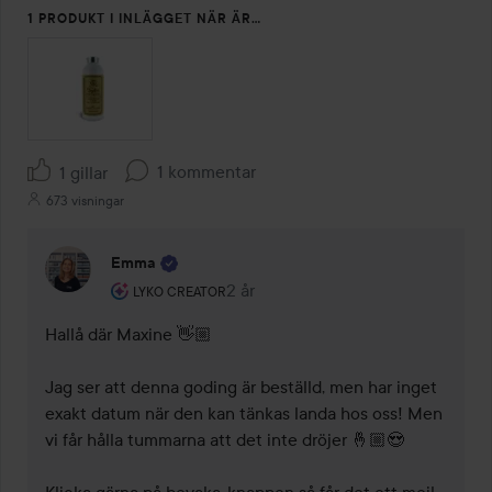
1 PRODUKT I INLÄGGET NÄR ÄR…
1 kommentar
1 gillar
673 visningar
Emma
Användarens roll: Lyko Creator.
2 år
Kommentaren lades 2 år
LYKO CREATOR
Hallå där Maxine 👋🏼 

Jag ser att denna goding är beställd, men har inget 
exakt datum när den kan tänkas landa hos oss! Men 
vi får hålla tummarna att det inte dröjer 🤞🏼😍 

Klicka gärna på bevaka-knappen så får det ett mejl  