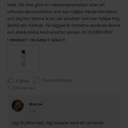
med. Vill inte göra en hårtransplantation utan att 
utforska alla produkter som kan hjälpa främja hårväxten 
och jag tror denna är en sån produkt som kan hjälpa mig 
återfå min hårlinje. Så taggad är fortsätta använda denna 
och återkomma med resultat senare. 
#LYKOREVIEW
1 PRODUKT I INLÄGGET BESATT.
3 kommentarer
4 gillar
2230 visningar
Maxine
2 år
Kommentaren lades 2 år
Jag är jättenöjd. Jag började med att använda 