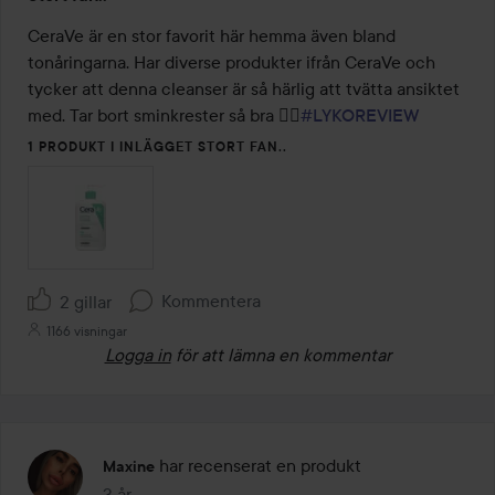
4
av
CeraVe är en stor favorit här hemma även bland 
5
tonåringarna. Har diverse produkter ifrån CeraVe och 
tycker att denna cleanser är så härlig att tvätta ansiktet 
med. Tar bort sminkrester så bra 👌🏼
#LYKOREVIEW
1 PRODUKT I INLÄGGET STORT FAN..
Kommentera
2 gillar
1166 visningar
Logga in
för att lämna en kommentar
har recenserat en produkt
Maxine
3 år
Inlägget skapades 3 år