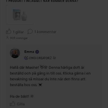
1 PRODUKT I INLÄGGET NÄR KOMMER DENNA?
1 kommentar
1 gillar
905 visningar
Emma
Användarens roll: Lyko Creator.
2 år
Kommentaren lades 2 år
LYKO CREATOR
Hallå där Maxine! 👋🌸 Denna härliga doft är 
beställd och på gång in till oss. Klicka gärna i en 
bevakning så missar du inte när den finns att 
beställa hos oss. 💓 

Ha de bäst! 🌞
Gilla