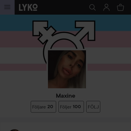
HOPPA TILL INNEHÅLLET
Maxine
Följare
20
Följer
100
FÖLJ