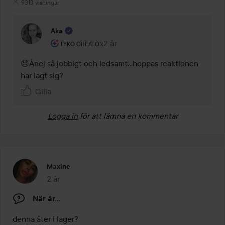
9313 visningar
Aka
Användarens roll: Lyko Creator.
2 år
Kommentaren lades 2 år
LYKO CREATOR
😞Ånej så jobbigt och ledsamt...hoppas reaktionen 
har lagt sig? 
Gilla
Logga in
för att lämna en kommentar
Maxine
2 år
Inlägget skapades 2 år
När är…
denna åter i lager?