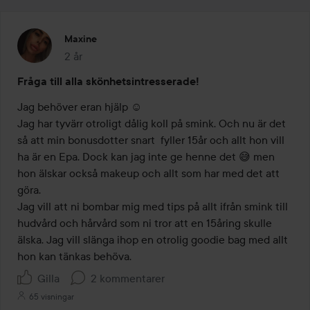
Maxine
2 år
Inlägget skapades 2 år
Fråga till alla skönhetsintresserade!
Jag behöver eran hjälp ☺️ 

Jag har tyvärr otroligt dålig koll på smink. Och nu är det 
så att min bonusdotter snart  fyller 15år och allt hon vill 
ha är en Epa. Dock kan jag inte ge henne det 😅 men 
hon älskar också makeup och allt som har med det att 
göra.

Jag vill att ni bombar mig med tips på allt ifrån smink till 
hudvård och hårvård som ni tror att en 15åring skulle 
älska. Jag vill slänga ihop en otrolig goodie bag med allt 
hon kan tänkas behöva. 
Gilla
2 kommentarer
65 visningar