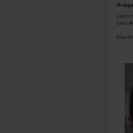
14 daga
Lagom t
toner 💫
Efter 14