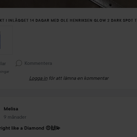
KT I INLÄGGET 14 DAGAR MED OLE HENRIKSEN GLOW 2 DARK SPOT 
Kommentera
llar
ningar
Logga in
för att lämna en kommentar
Melisa
9 månader
Inlägget skapades 9 månader
right like a Diamond 😍🙌💫