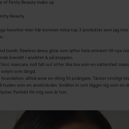
ce of Fenty Beauty make up 

enty Beauty 

ga favoriter men här kommer mina top 3 produkter som jag inte 
.

d bomb, flawless dewy glow som lyfter hela sminket till nya nivå
nda överallt i ansiktet & på kroppen.

Thicc mascara, noll fall out sitter lika bra som en vattenfast masca
 volym som längd.

it foundation, alltså wow en riktig 10 poängare. Täcker otroligt br
å huden som en ansiktskräm. Smälter in och lägger sig som en dr
yster. Perfekt för mig som är torr. 