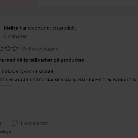
har recenserat en produkt
Melisa
6 månader
Inlägget skapades 6 månader
Verifierad köpare
bra med dålig hållbarhet på produkten.
 torkade tyvärr ut snabbt
KT I INLÄGGET SITTER BRA MED DÅLIG HÅLLBARHET PÅ PRODUKTEN
a
1 kommentar
sningar