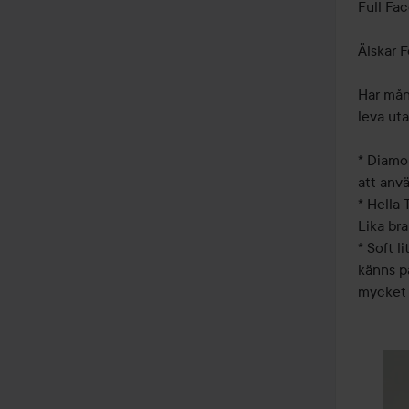
Full Fa
Älskar F
Har mån
leva utan
* Diamon
att anvä
* Hella 
Lika bra
* Soft l
känns p
mycket l