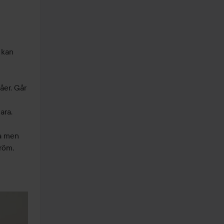
kan 
er. Går 
ra. 
a men 
öm, 