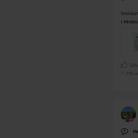
Sminket
1 PROD
Gill
2751 vi
He