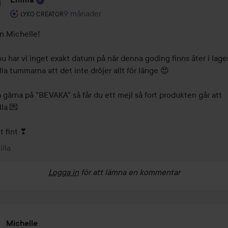
Användarens roll: Lyko Creator.
9 månader
Kommentaren lades 9 månader
LYKO CREATOR
n Michelle!

nu har vi inget exakt datum på när denna goding finns åter i lager, 
lla tummarna att det inte dröjer allt för länge 😍 

a gärna på "BEVAKA" så får du ett mejl så fort produkten går att 
la 💌  

 fint ❣  
illa
Logga in
för att lämna en kommentar
Michelle