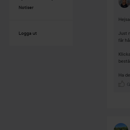
Notiser
Hejsa
Logga ut
Just 
får hå
Klick
bestäl
Ha det
G