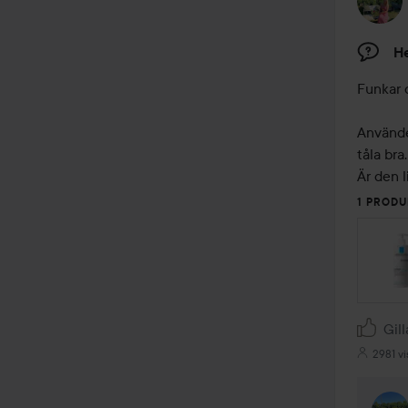
He
Funkar d
Använde
tåla bra. 
Är den 
1 PRODU
Gill
2981 vi