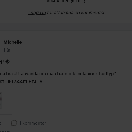
VISA ÄLDRE (3 TILL)
Logga in
för att lämna en kommentar
Michelle
1 år
Inlägget skapades 1 år
j! 🌟
na bra att använda om man har mörk melaninrik hudtyp?
KT I INLÄGGET HEJ! 🌟
a
1 kommentar
sningar