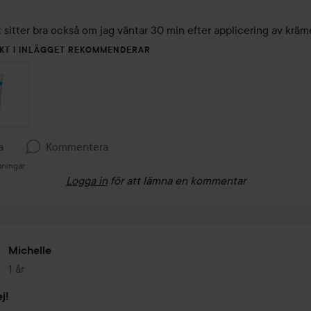
 sitter bra också om jag väntar 30 min efter applicering av kräm
UKT I INLÄGGET REKOMMENDERAR
a
Kommentera
sningar
Logga in
för att lämna en kommentar
Michelle
1 år
Inlägget skapades 1 år
j!