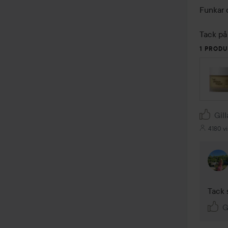
Funkar 
Tack på
1 PRODU
Gill
4180 vi
Tack 
G