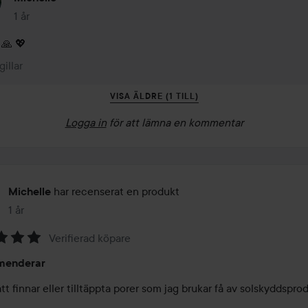
1 år
Kommentaren lades 1 år
 🙏 💖
gillar
VISA ÄLDRE (1 TILL)
Logga in
för att lämna en kommentar
har recenserat en produkt
Michelle
1 år
Inlägget skapades 1 år
Verifierad köpare
menderar
ått finnar eller tilltäppta porer som jag brukar få av solskyddsprod