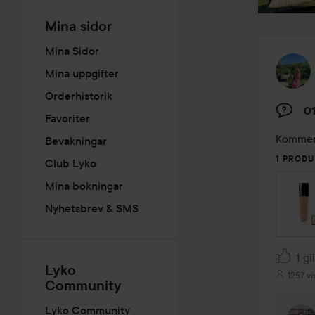
Mina sidor
Mina Sidor
Mina uppgifter
Orderhistorik
01
Favoriter
Kommer n
Bevakningar
1 PRODU
Club Lyko
Mina bokningar
Nyhetsbrev & SMS
1 gi
Lyko
1257 vi
Community
Lyko Community