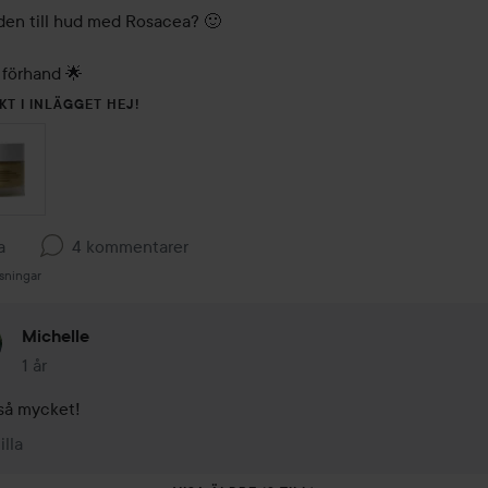
den till hud med Rosacea? 🙂

 förhand 🌟
KT I INLÄGGET HEJ!
a
4 kommentarer
sningar
Michelle
1 år
Kommentaren lades 1 år
så mycket! 
illa