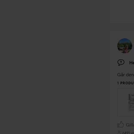
He
Går den
1 PRODU
Gill
6491 vi