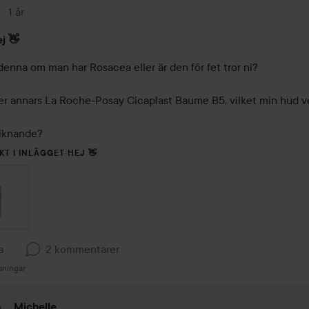
1 år
Inlägget skapades 1 år
j 👋
enna om man har Rosacea eller är den för fet tror ni?

r annars La Roche-Posay Cicaplast Baume B5, vilket min hud ve


liknande?
KT I INLÄGGET HEJ 👋
a
2 kommentarer
sningar
Michelle