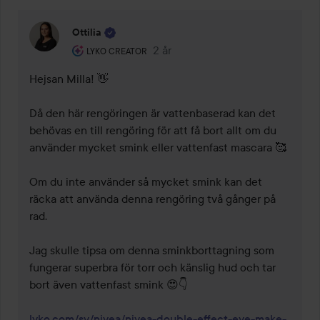
Ottilia
Användarens roll: Lyko Creator.
2 år
Kommentaren lades 2 år
LYKO CREATOR
Hejsan Milla! 👋

Då den här rengöringen är vattenbaserad kan det 
behövas en till rengöring för att få bort allt om du 
använder mycket smink eller vattenfast mascara 🥰

Om du inte använder så mycket smink kan det 
räcka att använda denna rengöring två gånger på 
rad.

Jag skulle tipsa om denna sminkborttagning som 
fungerar superbra för torr och känslig hud och tar 
bort även vattenfast smink 😍👇

lyko.com/sv/nivea/nivea-double-effect-eye-make-