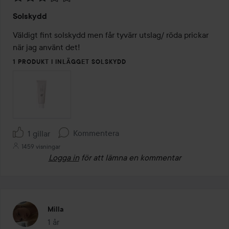
Betyg:
Solskydd
3
av
Väldigt fint solskydd men får tyvärr utslag/ röda prickar 
5
när jag använt det!
1 PRODUKT I INLÄGGET SOLSKYDD
Kommentera
1 gillar
1459 visningar
Logga in
för att lämna en kommentar
Milla
1 år
Inlägget skapades 1 år