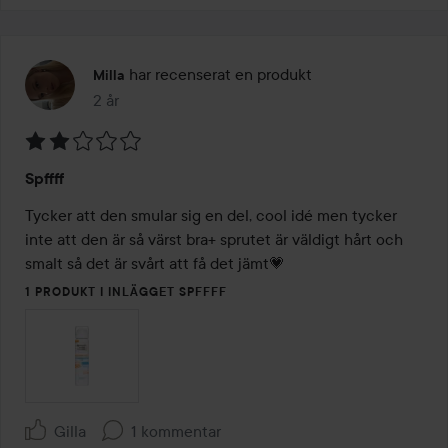
har recenserat en produkt
Milla
2 år
Inlägget skapades 2 år
Betyg:
Spffff
2
av
Tycker att den smular sig en del, cool idé men tycker 
5
inte att den är så värst bra+ sprutet är väldigt hårt och 
smalt så det är svårt att få det jämt💗
1 PRODUKT I INLÄGGET SPFFFF
Gilla
1 kommentar