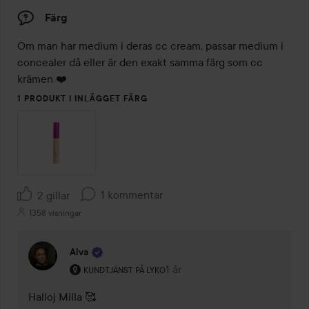
Färg
Om man har medium i deras cc cream, passar medium i 
concealer då eller är den exakt samma färg som cc 
krämen ❤️
1 PRODUKT I INLÄGGET FÄRG
1 kommentar
2 gillar
1358 visningar
Alva
Användarens roll: Kundtjänst på Lyko.
1 år
Kommentaren lades 1 år
KUNDTJÄNST PÅ LYKO
Halloj Milla 🥰 
