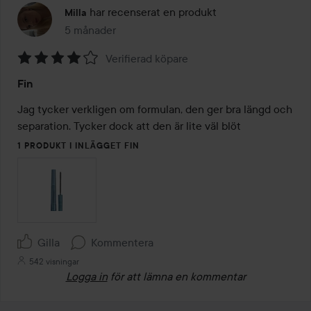
har recenserat en produkt
Milla
5 månader
Inlägget skapades 5 månader
Verifierad köpare
Betyg:
Fin
4
av
Jag tycker verkligen om formulan, den ger bra längd och 
5
separation. Tycker dock att den är lite väl blöt
1 PRODUKT I INLÄGGET FIN
Gilla
Kommentera
542 visningar
Logga in
för att lämna en kommentar