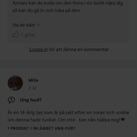
Annars kan du kolla om den finns i en butik nära dig 
så kan du gå in och luka på den. 

Ha de bäst ✨
1 gillar
Logga in
för att lämna en kommentar
Milla
2 år
Inlägget skapades 2 år
Ung hud?
Är en 14-årig tjej som är på jakt efter en toner och undrar 
om denna hade funkat. Om inte , kan nån hjälpa mig!💗
1 PRODUKT I INLÄGGET UNG HUD?