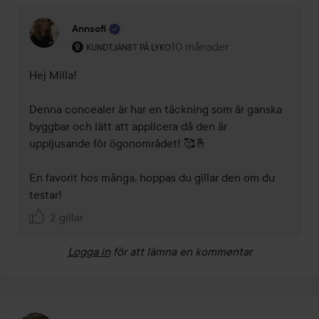
Annsofi
Användarens roll: Kundtjänst på Lyko.
10 månader
Kommentaren lades 10 månad
KUNDTJÄNST PÅ LYKO
Hej Milla!

Denna concealer är har en täckning som är ganska 
byggbar och lätt att applicera då den är 
uppljusande för ögonområdet! 🥰🤞

En favorit hos många, hoppas du gillar den om du 
testar! 
2 gillar
Logga in
för att lämna en kommentar