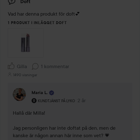
Doft
Vad har denna produkt för doft💕
1 PRODUKT I INLÄGGET DOFT
Gilla
1 kommentar
1490 visningar
Maria L.
Användarens roll: Kundtjänst på Lyko.
2 år
Kommentaren lades 2 år
KUNDTJÄNST PÅ LYKO
Hallå där Milla! 

Jag personligen har inte doftat på den, men de 
kanske är någon annan här inne som vet? 💗
