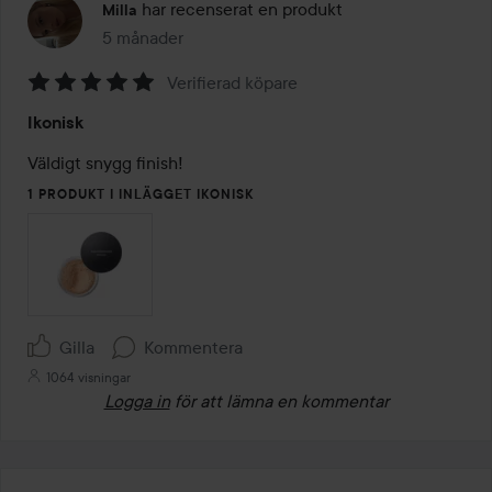
har recenserat en produkt
Milla
5 månader
Inlägget skapades 5 månader
Verifierad köpare
Betyg:
Ikonisk
5
av
Väldigt snygg finish!
5
1 PRODUKT I INLÄGGET IKONISK
Gilla
Kommentera
1064 visningar
Logga in
för att lämna en kommentar