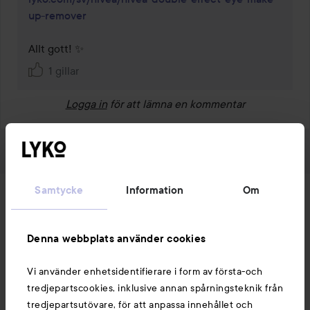
up-remover
Allt gott! ✨
1 gillar
Logga in
för att lämna en kommentar
Samtycke
Information
Om
Nyheter och erbjudanden
Denna webbplats använder cookies
Följ oss
Vi använder enhetsidentifierare i form av första-och
tredjepartscookies, inklusive annan spårningsteknik från
Kundservice
tredjepartsutövare, för att anpassa innehållet och