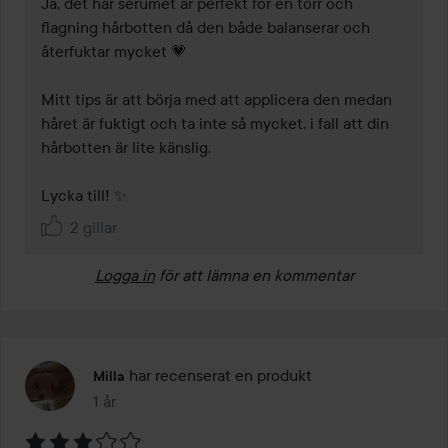
Ja, det här serumet är perfekt för en torr och 
flagning hårbotten då den både balanserar och 
återfuktar mycket 💗

Mitt tips är att börja med att applicera den medan 
håret är fuktigt och ta inte så mycket, i fall att din 
hårbotten är lite känslig.

Lycka till! ✨
2 gillar
Logga in
för att lämna en kommentar
har recenserat en produkt
Milla
1 år
Inlägget skapades 1 år