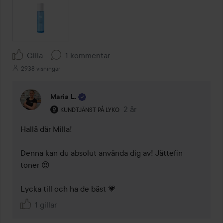
Gilla
1 kommentar
2938 visningar
Maria L.
Användarens roll: Kundtjänst på Lyko.
2 år
Kommentaren lades 2 år
KUNDTJÄNST PÅ LYKO
Hallå där Milla!

Denna kan du absolut använda dig av! Jättefin 
toner 😍

Lycka till och ha de bäst 💗
1 gillar