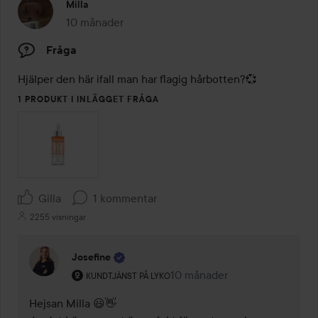
Milla
10 månader
Inlägget skapades 10 månader
Fråga
Hjälper den här ifall man har flagig hårbotten?💞
1 PRODUKT I INLÄGGET FRÅGA
Gilla
1 kommentar
2255 visningar
Josefine
Användarens roll: Kundtjänst på Lyko.
10 månader
Kommentaren lades 10 månad
KUNDTJÄNST PÅ LYKO
Hejsan Milla 😃👋
