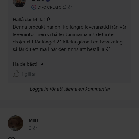
Användarens roll: Lyko Creator.
2 år
Kommentaren lades 2 år
LYKO CREATOR
Hallå där Milla! 👋 

Denna produkt har en lite längre leveranstid från vår 
leverantör men vi håller tummarna att det inte 
dröjer allt för länge! 🌺 Klicka gärna i en bevakning 
så får du ett mail när den finns att beställa 🤍 

Ha de bäst! 🌞
1 gillar
Logga in
för att lämna en kommentar
Milla
2 år
Inlägget skapades 2 år