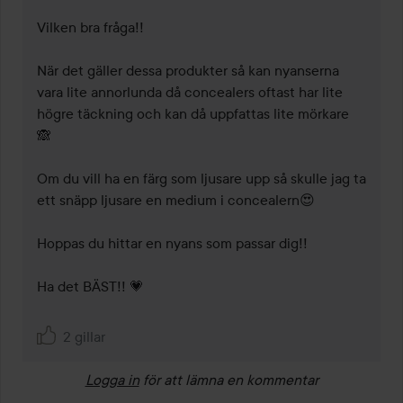
Vilken bra fråga!!

När det gäller dessa produkter så kan nyanserna 
vara lite annorlunda då concealers oftast har lite 
högre täckning och kan då uppfattas lite mörkare 
🙈

Om du vill ha en färg som ljusare upp så skulle jag ta 
ett snäpp ljusare en medium i concealern😍 

Hoppas du hittar en nyans som passar dig!!

Ha det BÄST!! 💗

2 gillar
Logga in
för att lämna en kommentar