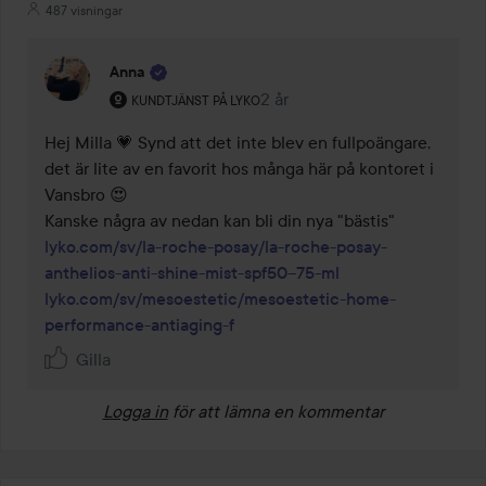
487 visningar
Anna
Användarens roll: Kundtjänst på Lyko.
2 år
Kommentaren lades 2 år
KUNDTJÄNST PÅ LYKO
Hej Milla 💗 Synd att det inte blev en fullpoängare, 
det är lite av en favorit hos många här på kontoret i 
Vansbro 😍

lyko.com/sv/la-roche-posay/la-roche-posay-
anthelios-anti-shine-mist-spf50--75-ml
lyko.com/sv/mesoestetic/mesoestetic-home-
performance-antiaging-f
Gilla
Logga in
för att lämna en kommentar