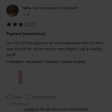
har recenserat en produkt
Milla
2 år
Inlägget skapades 2 år
Betyg:
Pigment (coralicious)
3
av
Ger lite för lite pigment så rekommenderar den till dem 
5
som kör på rätt så lite smink, men färgen i sig är väldigt 
fin!💕
1 PRODUKT I INLÄGGET PIGMENT (CORALICIOUS)
Gilla
Kommentera
1974 visningar
Logga in
för att lämna en kommentar