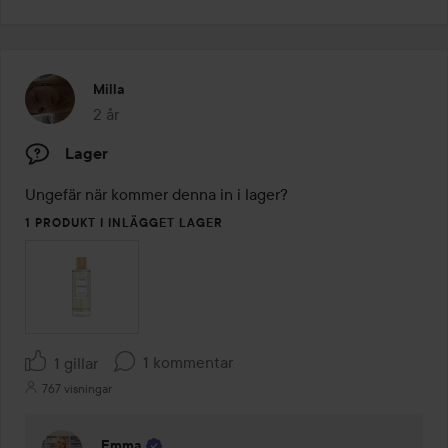
Milla
2 år
Inlägget skapades 2 år
Lager
1 PRODUKT I INLÄGGET LAGER
1 kommentar
1 gillar
767 visningar
Emma