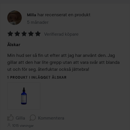
har recenserat en produkt
Milla
5 månader
Inlägget skapades 5 månader
Verifierad köpare
Betyg:
Älskar
5
av
Min hud ser så fin ut efter att jag har använt den. Jag 
5
gillar att den har lite grepp utan att vara svår att blanda 
ut och för seg, återfuktar också jättebra!
1 PRODUKT I INLÄGGET ÄLSKAR
Gilla
Kommentera
1015 visningar