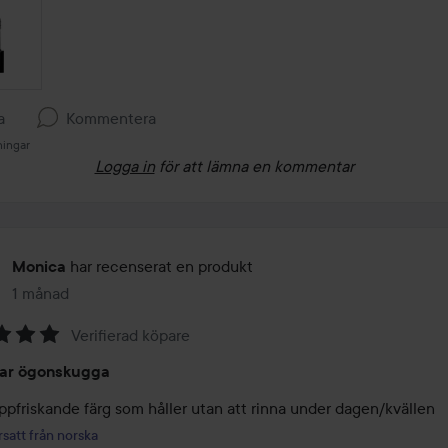
a
Kommentera
ningar
Logga in
för att lämna en kommentar
har recenserat en produkt
Monica
1 månad
Inlägget skapades 1 månad
Verifierad köpare
ar ögonskugga
uppfriskande färg som håller utan att rinna under dagen/kvällen
satt från norska