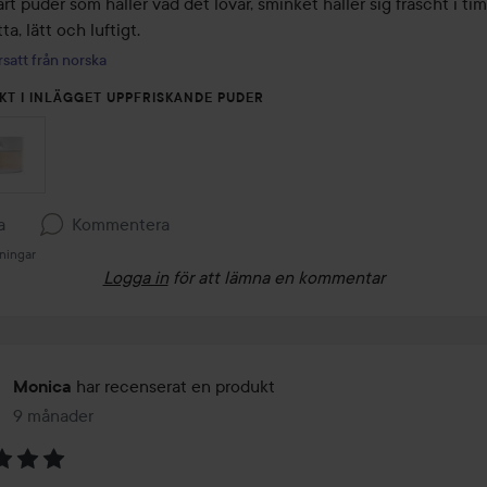
t puder som håller vad det lovar, sminket håller sig fräscht i tim
a, lätt och luftigt.
satt från norska
KT I INLÄGGET UPPFRISKANDE PUDER
a
Kommentera
ningar
Logga in
för att lämna en kommentar
har recenserat en produkt
Monica
9 månader
Inlägget skapades 9 månader