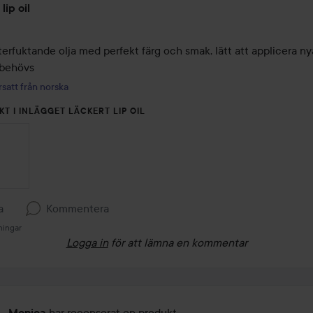
lip oil
terfuktande olja med perfekt färg och smak, lätt att applicera ny
 behövs
satt från norska
KT I INLÄGGET LÄCKERT LIP OIL
a
Kommentera
ningar
Logga in
för att lämna en kommentar
har recenserat en produkt
Monica