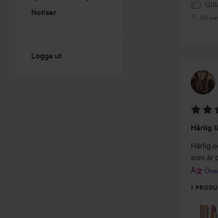
Gill
Notiser
319 vis
Logga ut
Betyg:
Härlig l
5
av
Härlig o
5
som är 
Över
1 PRODU