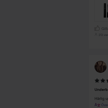
Gill
213 vis
Betyg:
Underb
5
av
Härlig 
5
Över