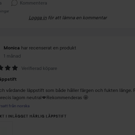
a
Kommentera
ningar
Logga in
för att lämna en kommentar
har recenserat en produkt
Monica
1 månad
Inlägget skapades 1 månad
Verifierad köpare
äppstift
ch vårdande läppstift som både håller färgen och fukten länge. Fi
precis lagom neutral💋Rekommenderas 🤩
satt från norska
KT I INLÄGGET HÄRLIG LÄPPSTIFT