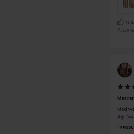
Gill
200 vi
Betyg:
Mascar
5
av
Med två
5
Över
1 PRODU