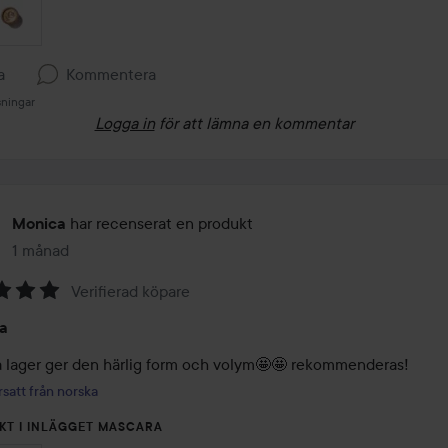
a
Kommentera
sningar
Logga in
för att lämna en kommentar
har recenserat en produkt
Monica
1 månad
Inlägget skapades 1 månad
Verifierad köpare
a
 lager ger den härlig form och volym🤩🤩 rekommenderas!
satt från norska
KT I INLÄGGET MASCARA