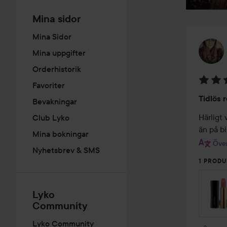
Mina sidor
Mina Sidor
Mina uppgifter
Orderhistorik
Favoriter
Betyg:
Tidlös 
Bevakningar
5
av
Härligt 
Club Lyko
5
än på b
Mina bokningar
Över
Nyhetsbrev & SMS
1 PRODU
Lyko
Community
Lyko Community