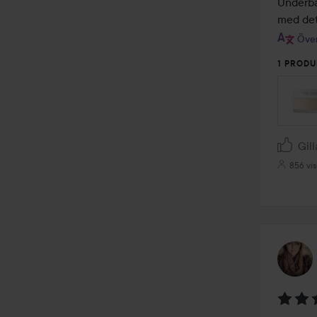
av
Underbar
5
med dett
Över
1 PRODU
Gill
856 vis
Betyg: