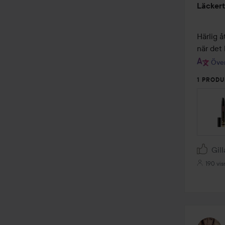
Läckert 
5
av
5
Härlig å
när det
Över
1 PRODU
Gill
190 vis