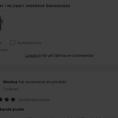
UKT I INLÄGGET UNDERBAR ÖGONSKUGGA
a
Kommentera
ningar
Logga in
för att lämna en kommentar
har recenserat en produkt
Monica
1 månad
Inlägget skapades 1 månad
Verifierad köpare
skande puder