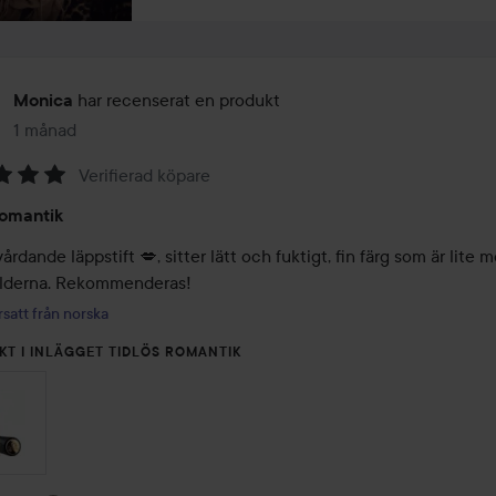
har recenserat en produkt
Monica
1 månad
Inlägget skapades 1 månad
Verifierad köpare
romantik
vårdande läppstift 💋, sitter lätt och fuktigt, fin färg som är lite m
ilderna. Rekommenderas!
satt från norska
KT I INLÄGGET TIDLÖS ROMANTIK