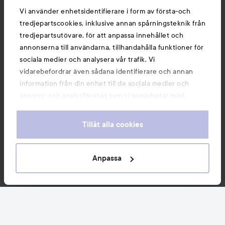
Vi använder enhetsidentifierare i form av första-och
tredjepartscookies, inklusive annan spårningsteknik från
tredjepartsutövare, för att anpassa innehållet och
annonserna till användarna, tillhandahålla funktioner för
sociala medier och analysera vår trafik. Vi
vidarebefordrar även sådana identifierare och annan
information från din enhet till de sociala medier och
annons- och analysföretag som vi samarbetar med.
Dessa kan i sin tur kombinera informationen med annan
information som du har tillhandahållit eller som de har
Tillåt alla cookies
samlat in när du har använt deras tjänster. Du godkänner
våra cookies vid fortsatt användande av vår webbplats.
För information om hur du kan ändra inställningarna för
Anpassa
cookies, se vår
Cookie Policy
Nyheter och erbjudanden