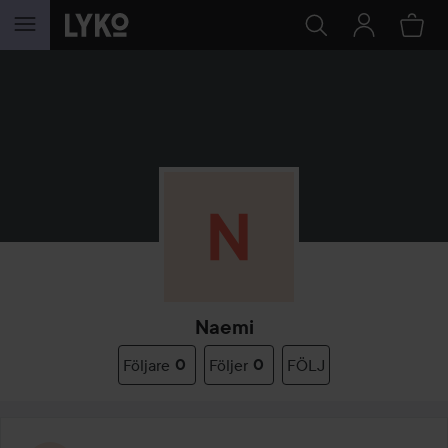
HOPPA TILL INNEHÅLLET
Naemi
Följare
0
Följer
0
FÖLJ