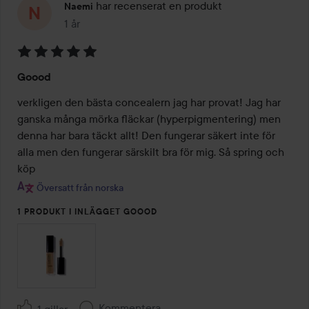
har recenserat en produkt
Naemi
1 år
Inlägget skapades 1 år
Betyg:
Goood
5
av
verkligen den bästa concealern jag har provat! Jag har 
5
ganska många mörka fläckar (hyperpigmentering) men 
denna har bara täckt allt! Den fungerar säkert inte för 
alla men den fungerar särskilt bra för mig. Så spring och 
köp
Översatt från norska
1 PRODUKT I INLÄGGET GOOOD
Kommentera
1 gillar