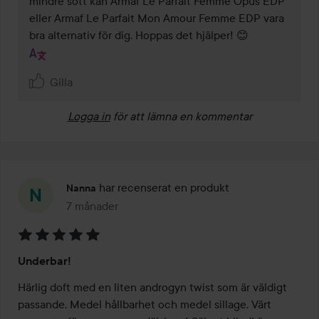
mindre sött kan Armaf Le Parfait Femme Opus EDP 
eller Armaf Le Parfait Mon Amour Femme EDP vara 
Gilla
Logga in
för att lämna en kommentar
har recenserat en produkt
Nanna
7 månader
Inlägget skapades 7 månader
Betyg:
Underbar!
5
av
Härlig doft med en liten androgyn twist som är väldigt 
5
passande. Medel hållbarhet och medel sillage. Värt 