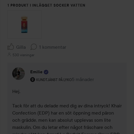
1 PRODUKT I INLÄGGET SOCKER VATTEN
Gilla
1 kommentar
530 visningar
Emilie
Användarens roll: Kundtjänst på Lyko.
5 månader
Kommentaren lades 5 månad
KUNDTJÄNST PÅ LYKO
Hej.

Tack för att du delade med dig av dina intryck! Khair 
Confection (EDP) har en söt öppning med päron 
och grädde, men kan absolut upplevas som lite 
maskulin. Om du letar efter något fräschare och 