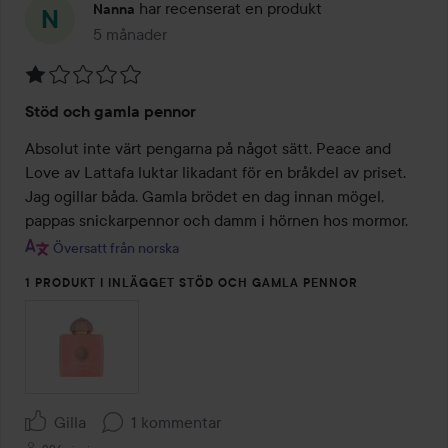
har recenserat en produkt
Nanna
5 månader
Inlägget skapades 5 månader
Betyg:
Stöd och gamla pennor
1
av
Absolut inte värt pengarna på något sätt. Peace and 
5
Love av Lattafa luktar likadant för en bråkdel av priset. 
Jag ogillar båda. Gamla brödet en dag innan mögel, 
pappas snickarpennor och damm i hörnen hos mormor.
Översatt från norska
1 PRODUKT I INLÄGGET STÖD OCH GAMLA PENNOR
Gilla
1 kommentar