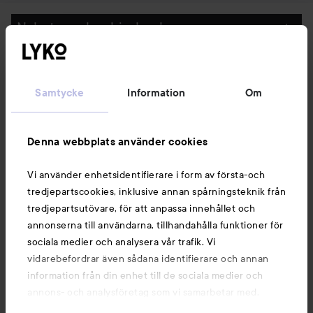
Nyheter och erbjudanden
Följ oss
Samtycke
Information
Om
Kundservice
Denna webbplats använder cookies
Information
Vi använder enhetsidentifierare i form av första-och
tredjepartscookies, inklusive annan spårningsteknik från
tredjepartsutövare, för att anpassa innehållet och
Du kanske också gillar
annonserna till användarna, tillhandahålla funktioner för
sociala medier och analysera vår trafik. Vi
vidarebefordrar även sådana identifierare och annan
information från din enhet till de sociala medier och
annons- och analysföretag som vi samarbetar med.
Dessa kan i sin tur kombinera informationen med annan