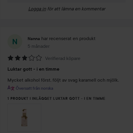
Logga in
för att lämna en kommentar
har recenserat en produkt
Nanna
5 månader
Inlägget skapades 5 månader
Verifierad köpare
Betyg:
Luktar gott - i en timme
3
av
Mycket alkohol först, följt av svag karamell och mjölk.
5
Översatt från norska
1 PRODUKT I INLÄGGET LUKTAR GOTT - I EN TIMME