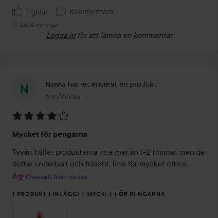
Kommentera
1 gillar
2664 visningar
Logga in
för att lämna en kommentar
har recenserat en produkt
Nanna
5 månader
Inlägget skapades 5 månader
Betyg:
Mycket för pengarna
4
av
Tyvärr håller produkterna inte mer än 1-2 timmar, men de 
5
doftar underbart och fräscht. Inte för mycket citrus.
Översatt från norska
1 PRODUKT I INLÄGGET MYCKET FÖR PENGARNA