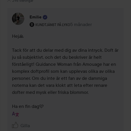
296 visningar
Emilie
Användarens roll: Kundtjänst på Lyko.
5 månader
Kommentaren lades 5 månad
KUNDTJÄNST PÅ LYKO
Hej🙏

Tack för att du delar med dig av dina intryck. Doft är 
ju så subjektivt, och det du beskriver är helt 
förståeligt! Guidance Woman från Amouage har en 
komplex doftprofil som kan upplevas olika av olika 
personer. Om du inte är ett fan av de dammiga 
noterna kan det vara klokt att leta efter renare 
dofter med mysk eller friska blommor.

Ha en fin dag🩷
Gilla