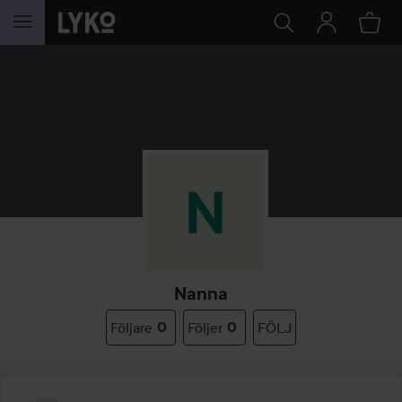
HOPPA TILL INNEHÅLLET
Nanna
Följare
0
Följer
0
FÖLJ