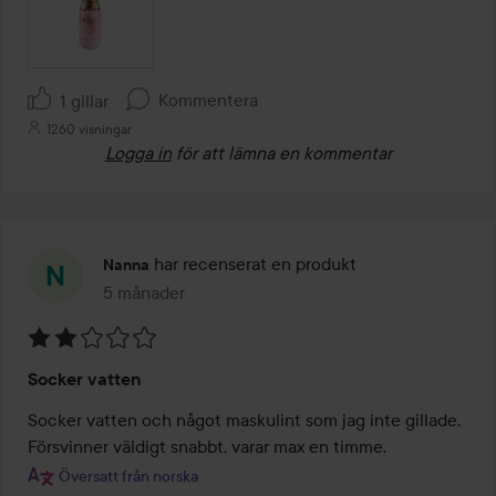
Kommentera
1 gillar
1260 visningar
Logga in
för att lämna en kommentar
har recenserat en produkt
Nanna
5 månader
Inlägget skapades 5 månader
Betyg:
Socker vatten
2
av
Socker vatten och något maskulint som jag inte gillade. 
5
Försvinner väldigt snabbt, varar max en timme.
Översatt från norska