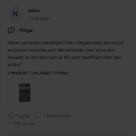
Nellie
7 månader
Inlägget skapades 7 månader
Fråga
Vilken activator medföljer? Har tidigare köpt denna på 
en annan hemsida och där behövde man köpa den 
separat, är det den som är 4% som medföljer eller den 
andra?
1 PRODUKT I INLÄGGET FRÅGA
1 kommentar
1 gillar
1078 visningar