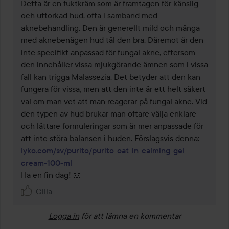
Detta är en fuktkräm som är framtagen för känslig 
och uttorkad hud, ofta i samband med 
aknebehandling. Den är generellt mild och många 
med aknebenägen hud tål den bra. Däremot är den 
inte specifikt anpassad för fungal akne, eftersom 
den innehåller vissa mjukgörande ämnen som i vissa 
fall kan trigga Malassezia. Det betyder att den kan 
fungera för vissa, men att den inte är ett helt säkert 
val om man vet att man reagerar på fungal akne. Vid 
den typen av hud brukar man oftare välja enklare 
och lättare formuleringar som är mer anpassade för 
lyko.com/sv/purito/purito-oat-in-calming-gel-
cream-100-ml
Ha en fin dag! 🌼
Gilla
Logga in
för att lämna en kommentar