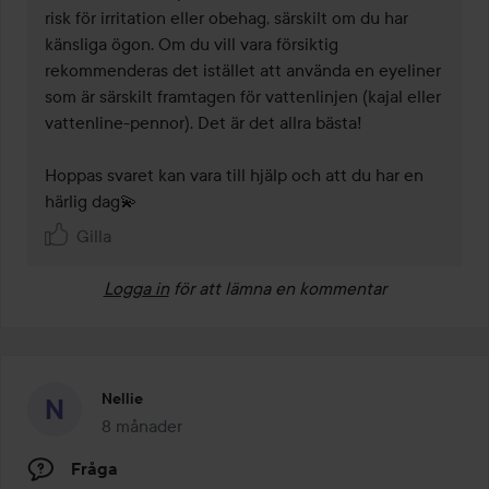
risk för irritation eller obehag, särskilt om du har 
känsliga ögon. Om du vill vara försiktig 
rekommenderas det istället att använda en eyeliner 
som är särskilt framtagen för vattenlinjen (kajal eller 
vattenline-pennor). Det är det allra bästa!

Hoppas svaret kan vara till hjälp och att du har en 
härlig dag💫
Gilla
Logga in
för att lämna en kommentar
Nellie
8 månader
Inlägget skapades 8 månader
Fråga