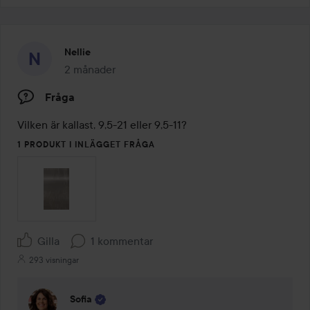
Nellie
2 månader
Inlägget skapades 2 månader
Fråga
Vilken är kallast, 9,5-21 eller 9,5-11?
1 PRODUKT I INLÄGGET FRÅGA
Gilla
1 kommentar
293 visningar
Sofia