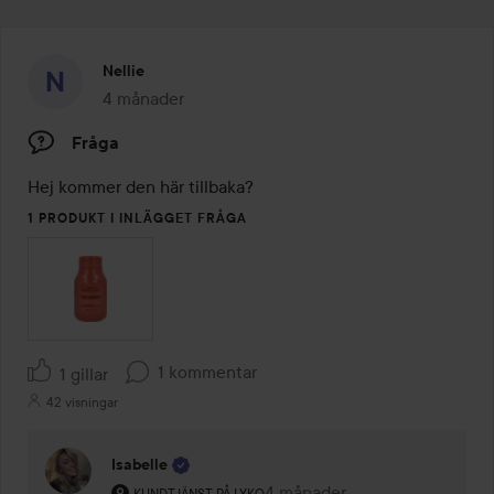
Nellie
4 månader
Inlägget skapades 4 månader
Fråga
Hej kommer den här tillbaka?
1 PRODUKT I INLÄGGET FRÅGA
1 kommentar
1 gillar
42 visningar
Isabelle
Användarens roll: Kundtjänst på Lyko.
4 månader
Kommentaren lades 4 månad
KUNDTJÄNST PÅ LYKO