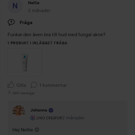
Nellie
2 månader
Inlägget skapades 2 månader
Fråga
Funkar den även bra till hud med fungal akne?
1 PRODUKT I INLÄGGET FRÅGA
Gilla
1 kommentar
660 visningar
Johanna
Användarens roll: Lyko Creator.
2 månader
Kommentaren lades 2 månader
LYKO CREATOR
Hej Nellie 😊
