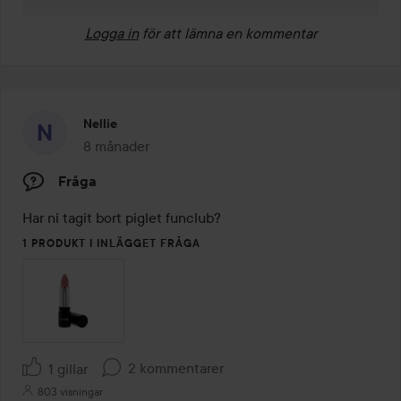
Logga in
för att lämna en kommentar
Nellie
8 månader
Inlägget skapades 8 månader
Fråga
Har ni tagit bort piglet funclub?
1 PRODUKT I INLÄGGET FRÅGA
2 kommentarer
1 gillar
803 visningar