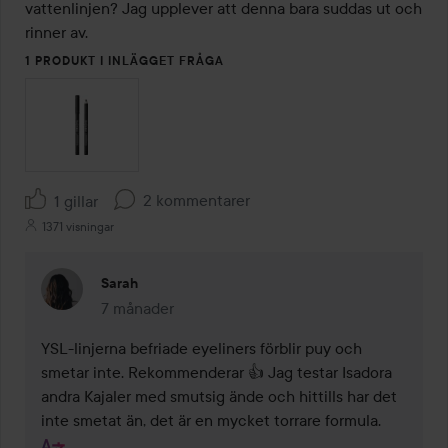
vattenlinjen? Jag upplever att denna bara suddas ut och 
rinner av.
1 PRODUKT I INLÄGGET FRÅGA
2 kommentarer
1 gillar
1371 visningar
Sarah
7 månader
Kommentaren lades 7 månader
YSL-linjerna befriade eyeliners förblir puy och 
smetar inte. Rekommenderar 👍 Jag testar Isadora 
andra Kajaler med smutsig ände och hittills har det 
inte smetat än, det är en mycket torrare formula.