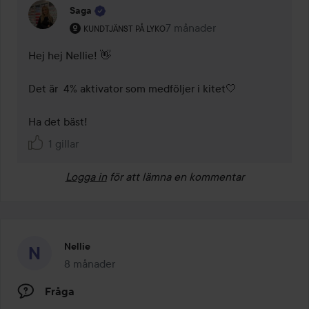
Saga
Användarens roll: Kundtjänst på Lyko.
7 månader
Kommentaren lades 7 månade
KUNDTJÄNST PÅ LYKO
Hej hej Nellie! 👋

Det är  4% aktivator som medföljer i kitet🤍 

Ha det bäst! 
1 gillar
Logga in
för att lämna en kommentar
Nellie
8 månader
Inlägget skapades 8 månader
Fråga