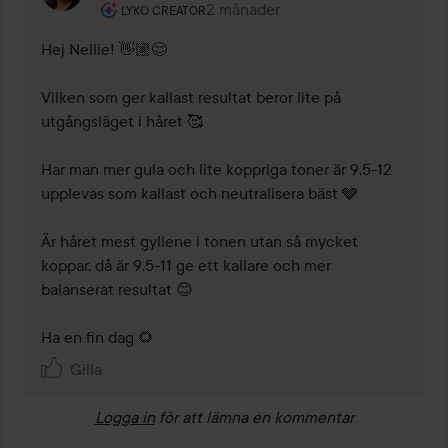
Användarens roll: Lyko Creator.
2 månader
Kommentaren lades 2 månader
LYKO CREATOR
Hej Nellie! 👋🏼😊 

Vilken som ger kallast resultat beror lite på 
utgångsläget i håret 🥰

Har man mer gula och lite koppriga toner är 9,5-12 
upplevas som kallast och neutralisera bäst 🩶

Är håret mest gyllene i tonen utan så mycket 
koppar, då är 9,5-11 ge ett kallare och mer 
balanserat resultat 😊

Ha en fin dag 🌻 
Gilla
Logga in
för att lämna en kommentar