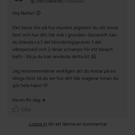
Användarens roll: Lyko Creator.
3 månader
Kommentaren lades 3 månader
LYKO CREATOR
Hej Nellie! 😊

Det beror lite på hur mycket pigment du vill rensa 
bort och hur ditt hår mår i grunden. Generellt kan 
du blanda ca 1 del blonderingspulver, 1 del 
väteperoxid och 2 delar schampo för ett bleach 
bath - Så ja du kan använda detta kit 🤗

Jag rekommenderar verkligen att du testar på en 
slinga först så du ser hur ditt hår reagerar innan du 
gör hela håret 🩷

Ha en fin dag ☀️
Gilla
Logga in
för att lämna en kommentar