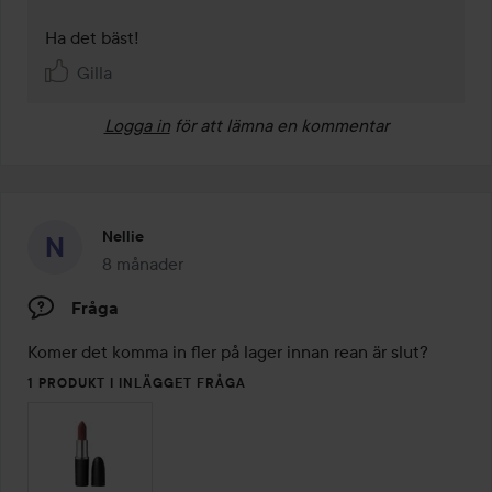
Ha det bäst!
Gilla
Logga in
för att lämna en kommentar
Nellie
8 månader
Inlägget skapades 8 månader
Fråga
Komer det komma in fler på lager innan rean är slut?
1 PRODUKT I INLÄGGET FRÅGA