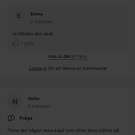
Emma
6 månader
Kommentaren lades 6 månader
ta tillbaka den 🙏🙏
1 gillar
VISA ÄLDRE (1 TILL)
Logga in
för att lämna en kommentar
Nellie
8 månader
Inlägget skapades 8 månader
Fråga
Finns det någon anna kajal som sitter ännu bättre på 