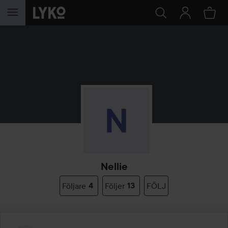
HOPPA TILL INNEHÅLLET
Nellie
Följare
4
Följer
13
FÖLJ