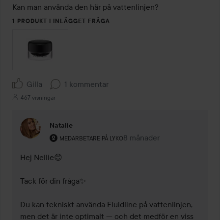
Kan man använda den här på vattenlinjen?
1 PRODUKT I INLÄGGET FRÅGA
Gilla
1 kommentar
467 visningar
Natalie
Användarens roll: Medarbetare på Lyko.
8 månader
Kommentaren lades 8 måna
MEDARBETARE PÅ LYKO
Hej Nellie😊

Tack för din fråga✨

Du kan tekniskt använda Fluidline på vattenlinjen, 
men det är inte optimalt — och det medför en viss 