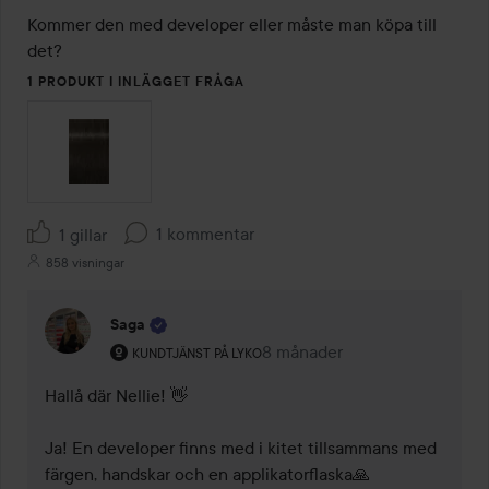
Kommer den med developer eller måste man köpa till 
det?
1 PRODUKT I INLÄGGET FRÅGA
1 kommentar
1 gillar
858 visningar
Saga
Användarens roll: Kundtjänst på Lyko.
8 månader
Kommentaren lades 8 månad
KUNDTJÄNST PÅ LYKO
Hallå där Nellie! 👋 

Ja! En developer finns med i kitet tillsammans med 
färgen, handskar och en applikatorflaska🙏 
