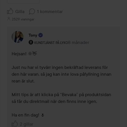
Gilla
1 kommentar
2529 visningar
Tony
Användarens roll: Kundtjänst på Lyko.
8 månader
Kommentaren lades 8 månad
KUNDTJÄNST PÅ LYKO
Hejsan! 🌞👋

Just nu har vi tyvärr ingen bekräftad leverans för 
den här varan, så jag kan inte lova påfyllning innan 
rean är slut.

Mitt tips är att klicka på “Bevaka” på produktsidan 
så får du direktmail när den finns inne igen.

2 gillar