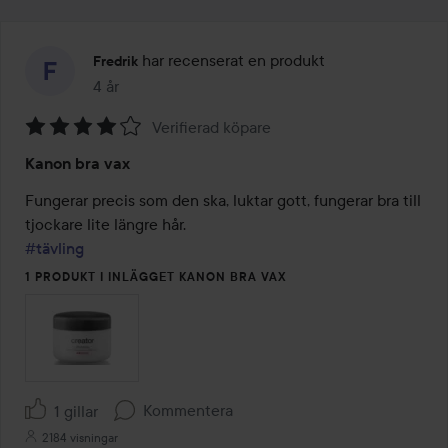
har recenserat en produkt
Fredrik
4 år
Inlägget skapades 4 år
Verifierad köpare
Betyg:
Kanon bra vax
4
av
Fungerar precis som den ska, luktar gott, fungerar bra till 
5
#tävling
1 PRODUKT I INLÄGGET KANON BRA VAX
Kommentera
1 gillar
2184 visningar