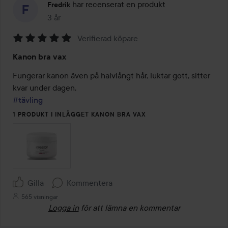
har recenserat en produkt
Fredrik
3 år
Inlägget skapades 3 år
Verifierad köpare
Betyg:
Kanon bra vax
5
av
Fungerar kanon även på halvlångt hår, luktar gott, sitter 
5
#tävling
1 PRODUKT I INLÄGGET KANON BRA VAX
Gilla
Kommentera
565 visningar
Logga in
för att lämna en kommentar