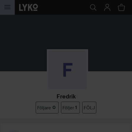
HOPPA TILL INNEHÅLLET
Fredrik
Följare
0
Följer
1
FÖLJ