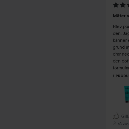
Betyg:
Mäter s
4
av
Blev pos
5
den. Ja
känner 
grund a
drar ned
den doft
formulan
1 PRODU
Gill
63 visn