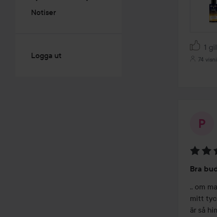
Notiser
1 gi
Logga ut
74 visn
Betyg:
Bra bud
3
av
.. om ma
5
mitt tyc
är så hi