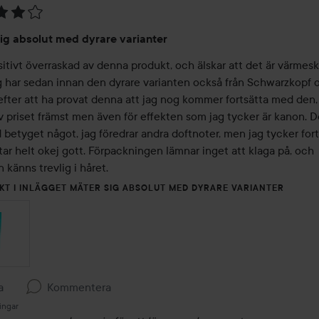
ig absolut med dyrare varianter
itivt överraskad av denna produkt, och älskar att det är värmesky
g har sedan innan den dyrare varianten också från Schwarzkopf o
efter att ha provat denna att jag nog kommer fortsätta med den, 
v priset främst men även för effekten som jag tycker är kanon. D
 betyget något, jag föredrar andra doftnoter, men jag tycker fort
ar helt okej gott. Förpackningen lämnar inget att klaga på, och 
 känns trevlig i håret.
KT I INLÄGGET MÄTER SIG ABSOLUT MED DYRARE VARIANTER
a
Kommentera
ingar