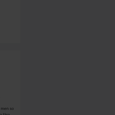
 
, men so 
 färg 