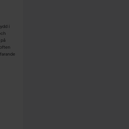
dd i 
ch 
på 
often 
farande 