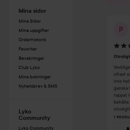
Mina sidor
Mina Sidor
Mina uppgifter
Orderhistorik
Favoriter
Betyg:
Otroligt
Bevakningar
4
av
Verklige
Club Lyko
5
oftast s
Mina bokningar
inte hel
Nyhetsbrev & SMS
ganska t
tappat m
behålla k
otroligt
Lyko
Community
1 PRODU
Lyko Community