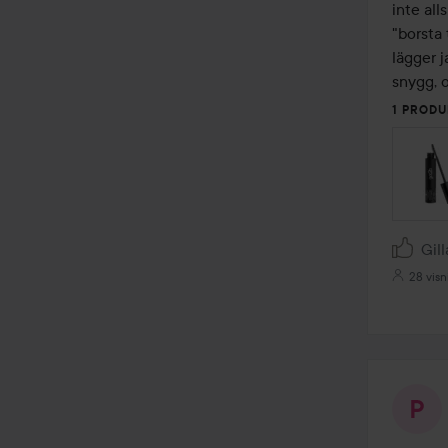
inte all
"borsta 
lägger j
snygg, 
1 PRODU
Gill
28 visn