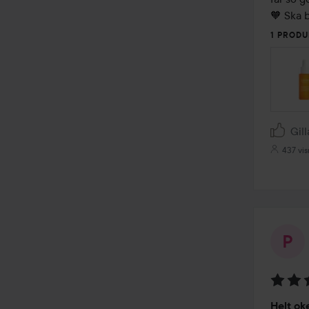
🧡 Ska b
1 PRODU
Gill
437 vis
Betyg:
Helt ok