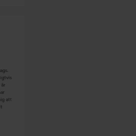
ags, 
gtvis 
är 
ar 
g att 
t 