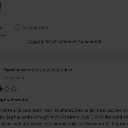
Kommentera
llar
ingar
Logga in
för att lämna en kommentar
har recenserat en produkt
Pernilla
9 månader
Inlägget skapades 9 månader
getalternativ
n inte är superkräsen med resultatet. Denna gör inte vad den ska
ke, jag har andra som gör mycket bättre jobb. Det är lite synd, för
mla bra och det borde inte vara så svårt att få den att bli bra. Men 