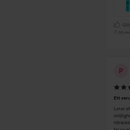
Gill
58 visn
Betyg:
Ett ser
4
av
Letat ef
5
möjligh
tillräck
far so g