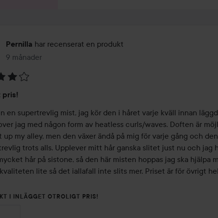
har recenserat en produkt
Pernilla
9 månader
Inlägget skapades 9 månader
 pris!
n en supertrevlig mist, jag kör den i håret varje kväll innan läggd
over jag med någon form av heatless curls/waves. Doften är möjli
t up my alley, men den växer ändå på mig för varje gång och den 
revlig trots alls. Upplever mitt hår ganska slitet just nu och jag h
ycket hår på sistone, så den här misten hoppas jag ska hjälpa mi
valiteten lite så det iallafall inte slits mer. Priset är för övrigt hel
!
KT I INLÄGGET OTROLIGT PRIS!