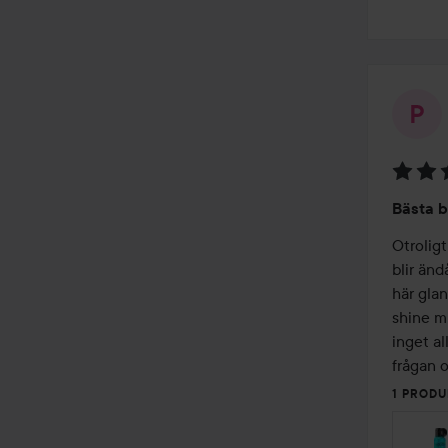
Betyg:
Bästa 
4
av
Otroligt
5
blir änd
här gla
shine mi
inget al
frågan o
1 PRODU