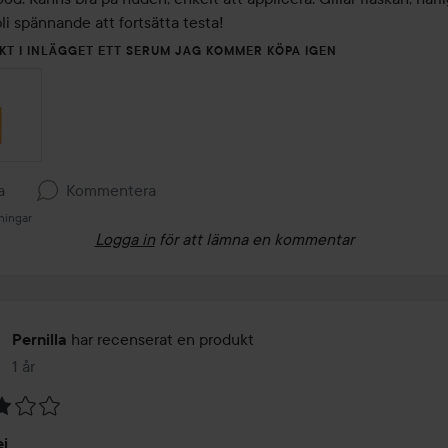
li spännande att fortsätta testa!
KT I INLÄGGET ETT SERUM JAG KOMMER KÖPA IGEN
a
Kommentera
ningar
Logga in
för att lämna en kommentar
har recenserat en produkt
Pernilla
1 år
Inlägget skapades 1 år
ej