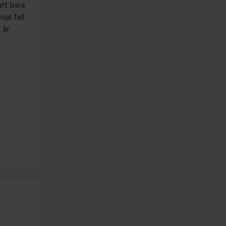
tt bara 
at fall 
är 