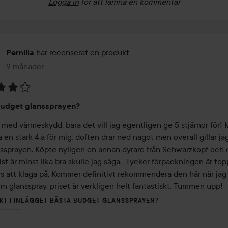
Logga in
för att lämna en kommentar
har recenserat en produkt
Pernilla
9 månader
Inlägget skapades 9 månader
budget glanssprayen?
 med värmeskydd, bara det vill jag egentligen ge 5 stjärnor för! 
å en stark 4.a för mig, doften drar ned något men overall gillar ja
nssprayen. Köpte nyligen en annan dyrare från Schwarzkopf och 
st är minst lika bra skulle jag säga.  Tycker förpackningen är top
ls att klaga på. Kommer definitivt rekommendera den här när jag f
m glansspray, priset är verkligen helt fantastiskt. Tummen upp!
KT I INLÄGGET BÄSTA BUDGET GLANSSPRAYEN?