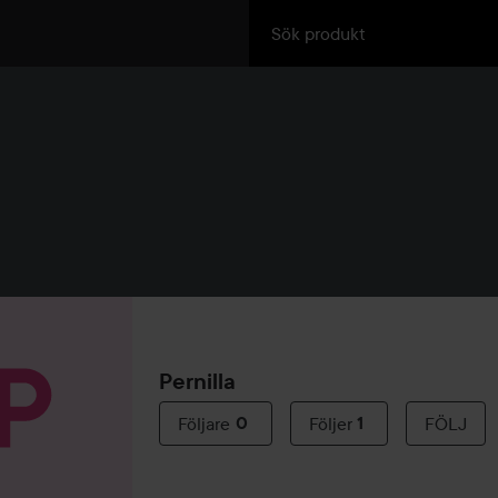
Pernilla
Följare
0
Följer
1
FÖLJ