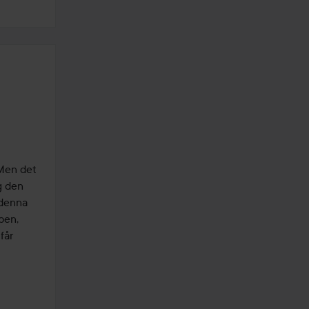
Men det 
g den 
denna 
pen, 
år 