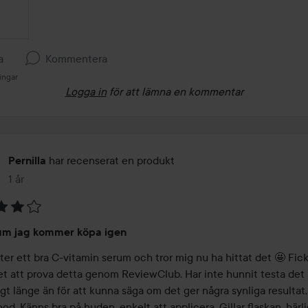
a
Kommentera
ingar
Logga in
för att lämna en kommentar
har recenserat en produkt
Pernilla
1 år
Inlägget skapades 1 år
um jag kommer köpa igen
ter ett bra C-vitamin serum och tror mig nu ha hittat det 🤩 Fick
et att prova detta genom ReviewClub. Har inte hunnit testa det 
ligt länge än för att kunna säga om det ger några synliga resultat
ood. Känns bra på huden, enkelt att applicera. Gillar flaskan, härlig