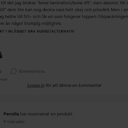
s till det jag önskar, "brow lamination/brow lift", men absolut, för a
till" dem lite kan nog denna vara helt okej och prisvärd. Men i ann
ag hellre till 50:- och får en som fungerar toppen. Förpackningen 
om än något klumpig möjligtvis.
KT I INLÄGGET BRA BUDGETALTERNATIV
a
Kommentera
ingar
Logga in
för att lämna en kommentar
har recenserat en produkt
Pernilla
9 månader
Inlägget skapades 9 månader