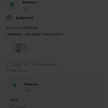
Rebecca
1 år
Inlägget skapades 1 år
Sulfatfritt
Är dessa sulfatfria?
1 PRODUKT I INLÄGGET SULFATFRITT
Gilla
2 kommentarer
3578 visningar
Rebecca
1 år
Kommentaren lades 1 år
Tack!
Gilla