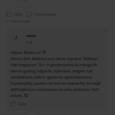
Gilla
1 kommentar
1247 visningar
Jenny
5 år
Kommentaren lades 5 år
Hejsan Rebecca! 👋 

Denna doft beskrivs som deras signatur "Balmain 
Hair fragrance" 🥳✨ Ingredienserna är många för 
denna goding, några är: stjärnanis, dragon, tall, 
persikablom, hallon, gardenia, apelsinblomma, 
kryddnejlika, jasmin, ros och en massa fler. En rejäl 
doftexplosion med massor av olika doftnoter helt 
enkelt. 🥰
Gilla