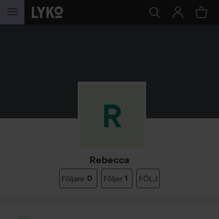
HOPPA TILL INNEHÅLLET
Rebecca
Följare
0
Följer
1
FÖLJ