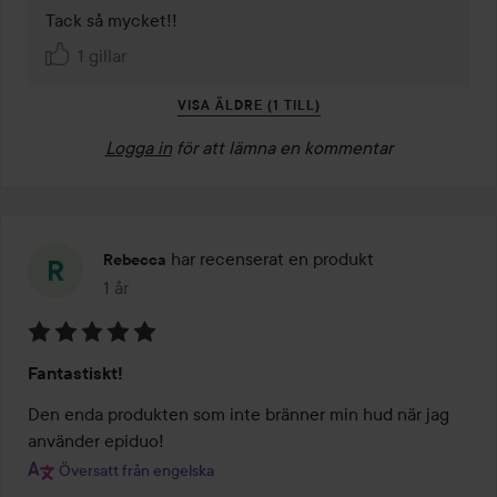
Tack så mycket!!
1 gillar
VISA ÄLDRE (1 TILL)
Logga in
för att lämna en kommentar
har recenserat en produkt
Rebecca
1 år
Inlägget skapades 1 år
Betyg:
Fantastiskt!
5
av
Den enda produkten som inte bränner min hud när jag 
5
använder epiduo!
Översatt från engelska