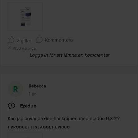
Kommentera
2 gillar
1850 visningar
Logga in
för att lämna en kommentar
Rebecca
1 år
Inlägget skapades 1 år
Epiduo
Kan jag använda den här krämen med epiduo 0,3 %?
1 PRODUKT I INLÄGGET EPIDUO