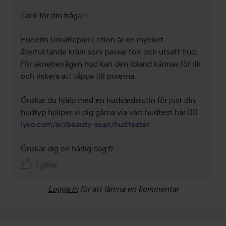
Tack för din fråga✨

Eucerin UreaRepair Lotion är en mycket 
återfuktande kräm som passar torr och utsatt hud. 
För aknebenägen hud kan den ibland kännas för rik 
och riskera att täppa till porerna.

Önskar du hjälp med en hudvårdsrutin för just din 
hudtyp hjälper vi dig gärna via vårt hudtest här 👉🏼
lyko.com/sv/beauty-scan/hudtestet
Önskar dig en härlig dag🌞
1 gillar
Logga in
för att lämna en kommentar