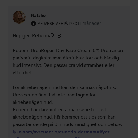
Natalie
Användarens roll: Medarbetare på Lyko.
11 månader
Kommentaren lades 11 måna
MEDARBETARE PÅ LYKO
Hej igen Rebecca👋🏼

Eucerin UreaRepair Day Face Cream 5 % Urea är en 
parfymfri dagkräm som återfuktar torr och känslig 
hud intensivt. Den passar bra vid stramhet eller 
yttorrhet.

För aknebenägen hud kan den kännas något rik. 
Urea serien är alltså inte framtagen för 
aknebenägen hud.

Eucerin har däremot en annan serie för just 
aknebenägen hud, här kommer ett tips som kan 
passa beroende på din huds känslighet och behov: 
lyko.com/sv/eucerin/eucerin-dermopurifyer-