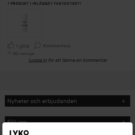
1 PRODUKT I INLÄGGET FANTASTISKT!
Kommentera
1 gillar
482 visningar
Logga in
för att lämna en kommentar
Nyheter och erbjudanden
Följ oss