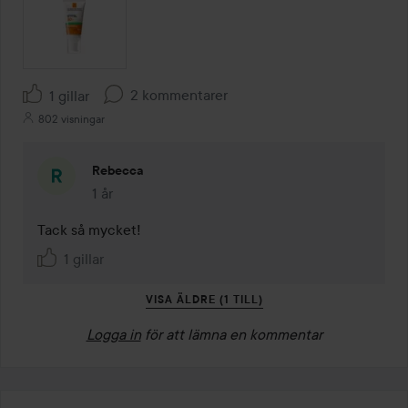
2 kommentarer
1 gillar
802 visningar
Rebecca
1 år
Kommentaren lades 1 år
Tack så mycket!
1 gillar
VISA ÄLDRE (1 TILL)
Logga in
för att lämna en kommentar