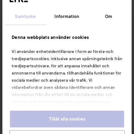
Kundservice
Samtycke
Information
Om
Information
Denna webbplats använder cookies
Du kanske också gillar
Vi använder enhetsidentifierare i form av första-och
tredjepartscookies, inklusive annan spårningsteknik från
tredjepartsutövare, för att anpassa innehållet och
annonserna till användarna, tillhandahålla funktioner för
sociala medier och analysera vår trafik. Vi
vidarebefordrar även sådana identifierare och annan
information från din enhet till de sociala medier och
annons- och analysföretag som vi samarbetar med.
Dessa kan i sin tur kombinera informationen med annan
information som du har tillhandahållit eller som de har
Tillåt alla cookies
samlat in när du har använt deras tjänster. Du godkänner
våra cookies vid fortsatt användande av vår webbplats.