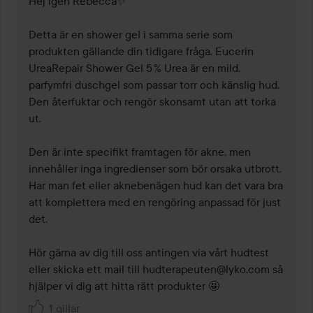
Hej igen Rebecca✨

Detta är en shower gel i samma serie som 
produkten gällande din tidigare fråga. Eucerin 
UreaRepair Shower Gel 5 % Urea är en mild, 
parfymfri duschgel som passar torr och känslig hud. 
Den återfuktar och rengör skonsamt utan att torka 
ut.

Den är inte specifikt framtagen för akne, men 
innehåller inga ingredienser som bör orsaka utbrott. 
Har man fet eller aknebenägen hud kan det vara bra 
att komplettera med en rengöring anpassad för just 
det.

Hör gärna av dig till oss antingen via vårt hudtest 
eller skicka ett mail till hudterapeuten@lyko.com så 
hjälper vi dig att hitta rätt produkter 🤩
1 gillar