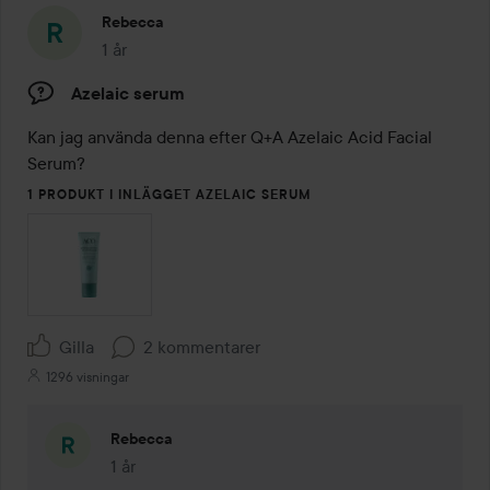
Rebecca
1 år
Inlägget skapades 1 år
Azelaic serum
Kan jag använda denna efter Q+A Azelaic Acid Facial 
Serum?
1 PRODUKT I INLÄGGET AZELAIC SERUM
Gilla
2 kommentarer
1296 visningar
Rebecca
1 år
Kommentaren lades 1 år