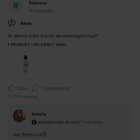
Rebecca
11 månader
Inlägget skapades 11 månader
Akne
Är denna kräm bra för aknebenägen hud?
1 PRODUKT I INLÄGGET AKNE
Gilla
1 kommentar
2393 visningar
Natalie
Användarens roll: Medarbetare på Lyko.
11 månader
Kommentaren lades 11 måna
MEDARBETARE PÅ LYKO
Hej Rebecca😊
