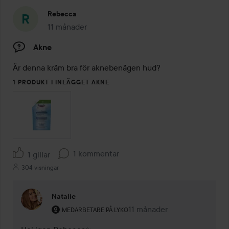
Rebecca
11 månader
Inlägget skapades 11 månader
Akne
Är denna kräm bra för aknebenägen hud?
1 PRODUKT I INLÄGGET AKNE
1 kommentar
1 gillar
304 visningar
Natalie
Användarens roll: Medarbetare på Lyko.
11 månader
Kommentaren lades 11 måna
MEDARBETARE PÅ LYKO