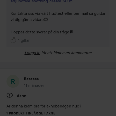
adjunctive-soothing-cream-50-ml
Kontakta oss via vårt hudtest eller per mail så guidar 
vi dig gärna vidare😊

Hoppas detta svarar på din fråga💬
1 gillar
Logga in
för att lämna en kommentar
Rebecca
11 månader
Inlägget skapades 11 månader
Akne
Är denna kräm bra för aknebenägen hud?
1 PRODUKT I INLÄGGET AKNE