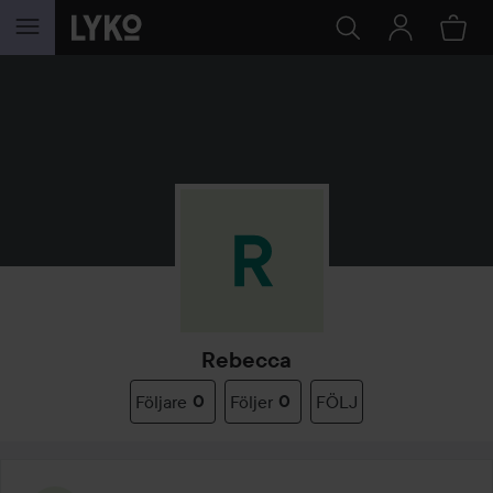
HOPPA TILL INNEHÅLLET
Rebecca
Följare
0
Följer
0
FÖLJ