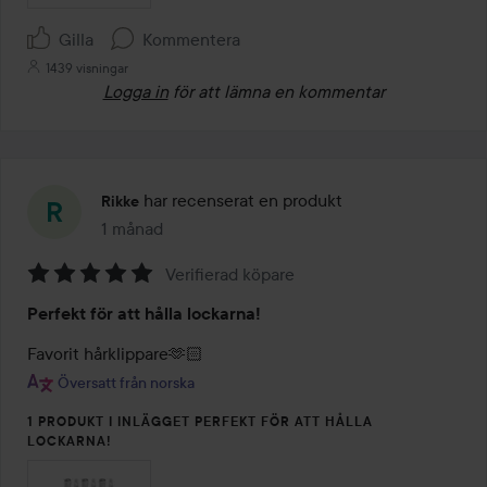
Gilla
Kommentera
1439 visningar
Logga in
för att lämna en kommentar
har recenserat en produkt
Rikke
1 månad
Inlägget skapades 1 månad
Verifierad köpare
Betyg:
Perfekt för att hålla lockarna!
5
av
Favorit hårklippare🫶🏻
5
Översatt från norska
1 PRODUKT I INLÄGGET PERFEKT FÖR ATT HÅLLA
LOCKARNA!