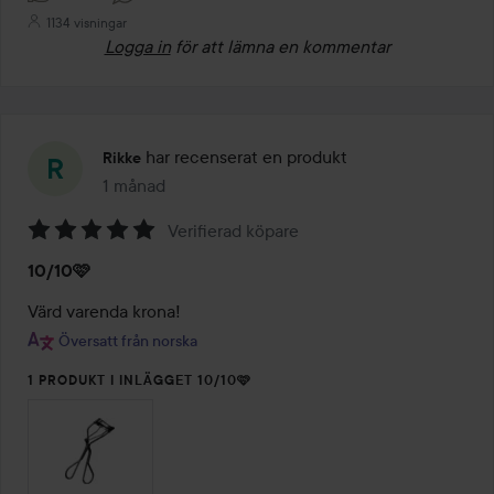
1134 visningar
Logga in
för att lämna en kommentar
har recenserat en produkt
Rikke
1 månad
Inlägget skapades 1 månad
Verifierad köpare
Betyg:
10/10🩷
5
av
Värd varenda krona!
5
Översatt från norska
1 PRODUKT I INLÄGGET 10/10🩷