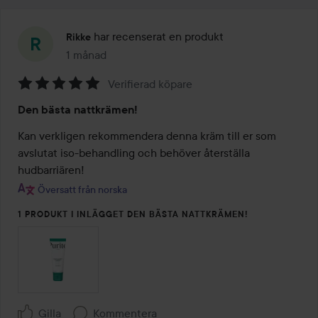
har recenserat en produkt
Rikke
1 månad
Inlägget skapades 1 månad
Verifierad köpare
Betyg:
Den bästa nattkrämen!
5
av
Kan verkligen rekommendera denna kräm till er som 
5
avslutat iso-behandling och behöver återställa 
hudbarriären!
Översatt från norska
1 PRODUKT I INLÄGGET DEN BÄSTA NATTKRÄMEN!
Gilla
Kommentera