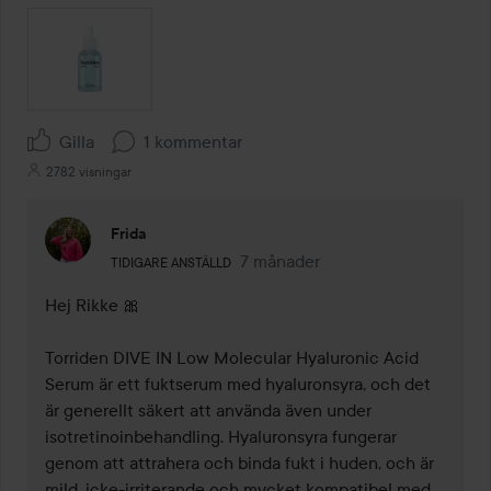
Gilla
1 kommentar
2782 visningar
Frida
Användarens roll: Tidigare anställd.
7 månader
Kommentaren lades 7 månader
TIDIGARE ANSTÄLLD
Hej Rikke 🎀

Torriden DIVE IN Low Molecular Hyaluronic Acid 
Serum är ett fuktserum med hyaluronsyra, och det 
är generellt säkert att använda även under 
isotretinoinbehandling. Hyaluronsyra fungerar 
genom att attrahera och binda fukt i huden, och är 
mild, icke-irriterande och mycket kompatibel med 