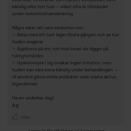
känslig eller torr hud — vilket ofta är tillståndet 
under isotretinoinanvändning.

Några saker att vara medveten om:

✨ Börja med ett tunt lager första gången och se hur 
huden reagerar

✨ Applicera på ren, torr hud innan du lägger på 
fuktighetskräm

✨ Hyaluronsyra i sig orsakar ingen irritation, men 
huden kan vara extra känslig under behandlingen — 
så använd gärna milda produkter utan starka aktiva 
ingredienser

Ha en underbar dag!
Gilla
Logga in
för att lämna en kommentar