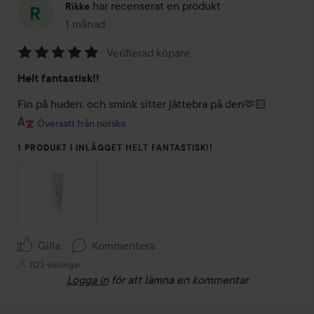
har recenserat en produkt
Rikke
1 månad
Inlägget skapades 1 månad
Verifierad köpare
Betyg:
Helt fantastisk!!
5
av
Fin på huden, och smink sitter jättebra på den🫶🏻
5
Översatt från norska
1 PRODUKT I INLÄGGET HELT FANTASTISK!!
Gilla
Kommentera
1123 visningar
Logga in
för att lämna en kommentar