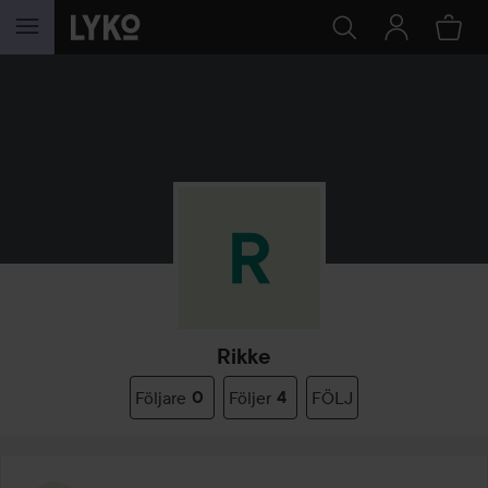
HOPPA TILL INNEHÅLLET
Rikke
Följare
0
Följer
4
FÖLJ