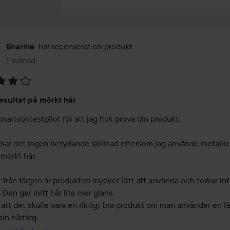
har recenserat en produkt
Sharine
1 månad
Inlägget skapades 1 månad
resultat på mörkt hår
artsontestpilot för att jag fick prova din produkt.

isar det ingen betydande skillnad eftersom jag använde metallic s
mörkt hår.

 från färgen är produkten mycket lätt att använda och torkar inte
. Den ger mitt hår lite mer glans.

 att det skulle vara en riktigt bra produkt om man använder en lä
sin hårfärg.