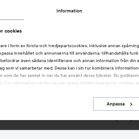
Rabattkoder
Information
Michael Edwards Fragrances of the World
Cookie Consent
r cookies
Privacy Notice for Suppliers and other Business
Partners
are i form av första-och tredjepartscookies, inklusive annan spårning
anpassa innehållet och annonserna till användarna, tillhandahålla funk
Du kanske också gillar
rebefordrar även sådana identifierare och annan information från din e
ag som vi samarbetar med. Dessa kan i sin tur kombinera informatio
ler som de har samlat in när du har använt deras tjänster. Du godkänne
Smink
 För information om hur du kan ändra inställningarna för cookies, s
Hårnålar
Hårsnoddar
Anpassa