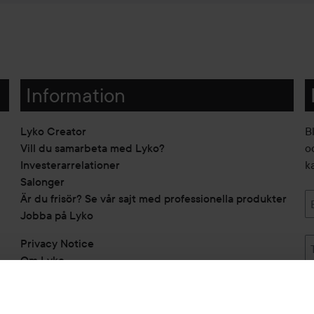
Information
Lyko Creator
B
Vill du samarbeta med Lyko?
o
Investerarrelationer
k
Salonger
Är du frisör? Se vår sajt med professionella produkter
Jobba på Lyko
Privacy Notice
Om Lyko
Tillgänglighetsredogörelse
Topplista