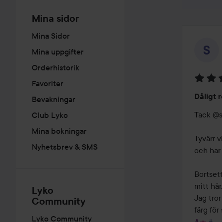
Mina sidor
Mina Sidor
Mina uppgifter
Orderhistorik
Favoriter
Betyg:
Dåligt 
Bevakningar
4
av
Tack @sm
Club Lyko
5
Mina bokningar
Tyvärr v
Nyhetsbrev & SMS
och har 
Bortsett
mitt hår
Lyko
Jag tror
Community
färg för 
Lyko Community