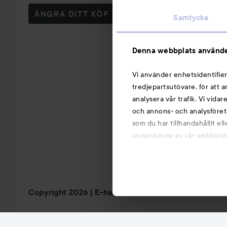
ÅNGRA DITT KÖP
Samtycke
Denna webbplats använde
Vi använder enhetsidentifier
tredjepartsutövare, för att 
analysera vår trafik. Vi vida
och annons- och analysföret
som du har tillhandahållit el
användande av vår webbplats.
Copyright 2026
E-handel av Avensia