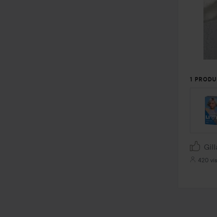
1 PRODU
Gill
420 vi