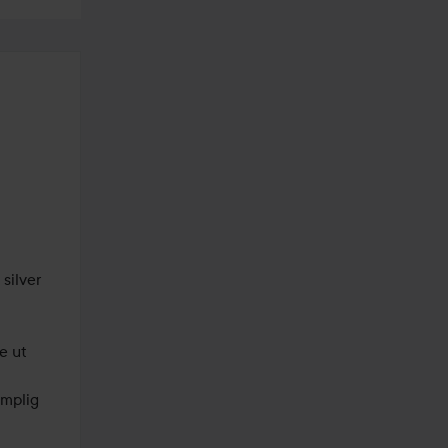
ilver 
 ut 
mplig 