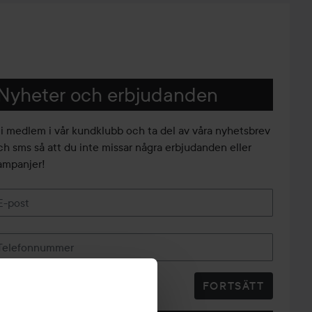
Nyheter och erbjudanden
li medlem i vår kundklubb och ta del av våra nyhetsbrev
ch sms så att du inte missar några erbjudanden eller
ampanjer!
E-post
Telefonnummer
FORTSÄTT