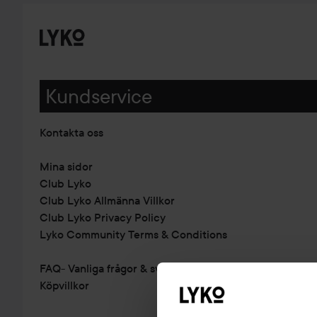
Kundservice
Kontakta oss
Mina sidor
Club Lyko
Club Lyko Allmänna Villkor
Club Lyko Privacy Policy
Lyko Community Terms & Conditions
FAQ- Vanliga frågor & svar
Köpvillkor