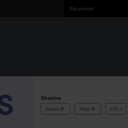
Sharine
Följare
0
Följer
0
FÖLJ