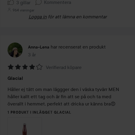
Kommentera
3 gillar
964 visningar
Logga in
för att lämna en kommentar
har recenserat en produkt
Anna-Lena
3 år
Inlägget skapades 3 år
Verifierad köpare
Betyg:
Glacial
4
av
Håller ej tätt om man läggger den i väska tyvärr MEN 
5
håller kallt ett tag och är fin att se på och ta med 
överallt i hemmet, perfekt att dricka ur känns bra😍
1 PRODUKT I INLÄGGET GLACIAL