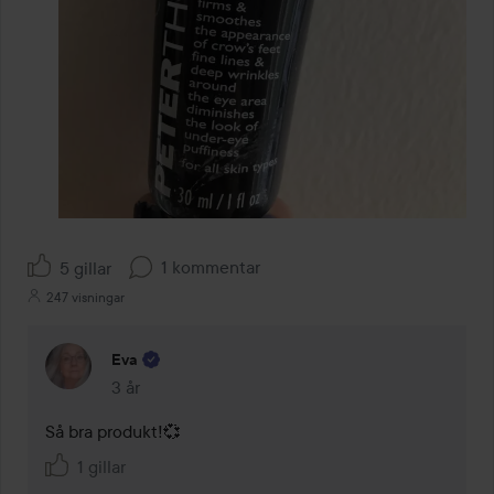
1 kommentar
5 gillar
247 visningar
Eva
3 år
Kommentaren lades 3 år
Så bra produkt!💞
1 gillar