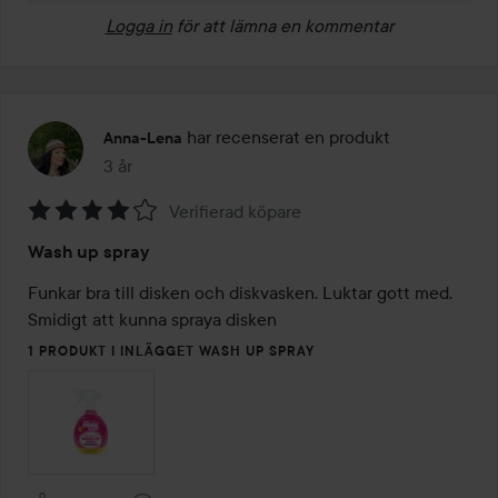
Logga in
för att lämna en kommentar
har recenserat en produkt
Anna-Lena
3 år
Inlägget skapades 3 år
Verifierad köpare
Betyg:
Wash up spray
4
av
Funkar bra till disken och diskvasken. Luktar gott med. 
5
Smidigt att kunna spraya disken 
1 PRODUKT I INLÄGGET WASH UP SPRAY