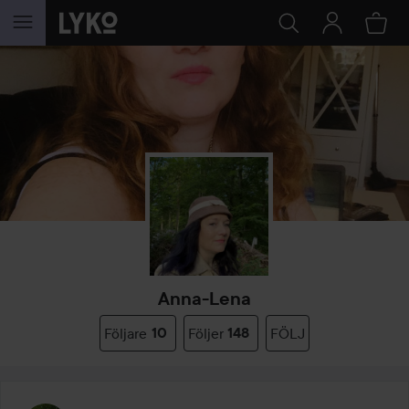
HOPPA TILL INNEHÅLLET
Anna-Lena
Följare
10
Följer
148
FÖLJ