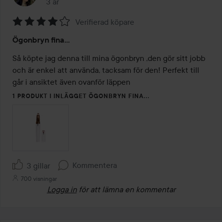
3 år
Inlägget skapades 3 år
Verifierad köpare
Betyg:
Ögonbryn fina...
4
av
Så köpte jag denna till mina ögonbryn ,den gör sitt jobb 
5
och är enkel att använda, tacksam för den! Perfekt till 
går i ansiktet även ovanför läppen 
1 PRODUKT I INLÄGGET ÖGONBRYN FINA...
Kommentera
3 gillar
700 visningar
Logga in
för att lämna en kommentar