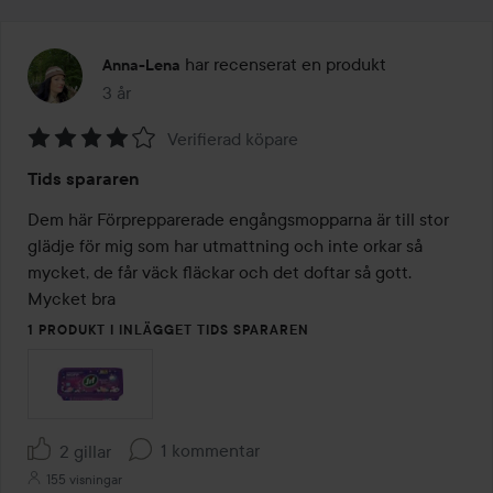
har recenserat en produkt
Anna-Lena
3 år
Inlägget skapades 3 år
Verifierad köpare
Betyg:
Tids spararen
4
av
Dem här Förprepparerade engångsmopparna är till stor 
5
glädje för mig som har utmattning och inte orkar så 
mycket, de får väck fläckar och det doftar så gott. 
Mycket bra 
1 PRODUKT I INLÄGGET TIDS SPARAREN
1 kommentar
2 gillar
155 visningar