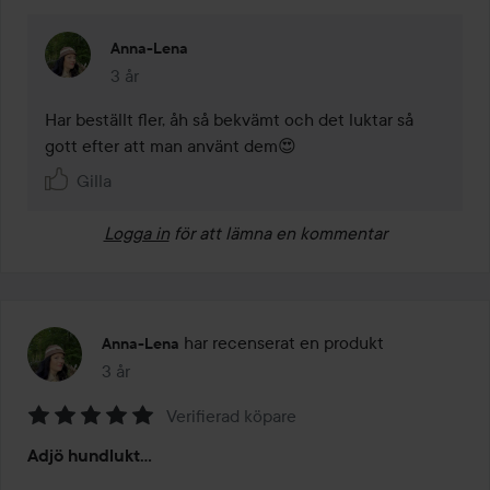
Anna-Lena
3 år
Kommentaren lades 3 år
Har beställt fler, åh så bekvämt och det luktar så 
gott efter att man använt dem😍
Gilla
Logga in
för att lämna en kommentar
har recenserat en produkt
Anna-Lena
3 år
Inlägget skapades 3 år
Verifierad köpare
Betyg:
Adjö hundlukt...
5