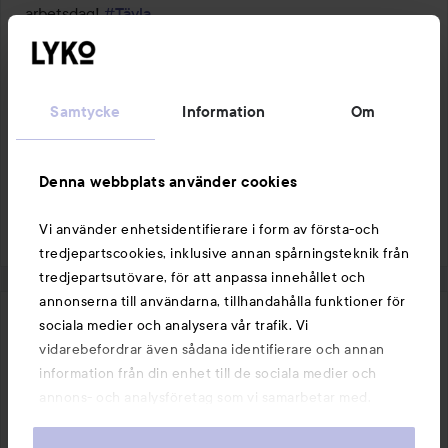
arbetsdag! 
#Tävla
1 PRODUKT I INLÄGGET DEN BÄSTA I MIN TID!
Samtycke
Information
Om
Gilla
Kommentera
Denna webbplats använder cookies
4284 visningar
Logga in
för att lämna en kommentar
Vi använder enhetsidentifierare i form av första-och
tredjepartscookies, inklusive annan spårningsteknik från
tredjepartsutövare, för att anpassa innehållet och
annonserna till användarna, tillhandahålla funktioner för
sociala medier och analysera vår trafik. Vi
har recenserat en produkt
Anna-Lena
vidarebefordrar även sådana identifierare och annan
6 år
Inlägget skapades 6 år
information från din enhet till de sociala medier och
Verifierad köpare
annons- och analysföretag som vi samarbetar med.
Betyg:
Dessa kan i sin tur kombinera informationen med annan
Ingen scrub.
3
information som du har tillhandahållit eller som de har