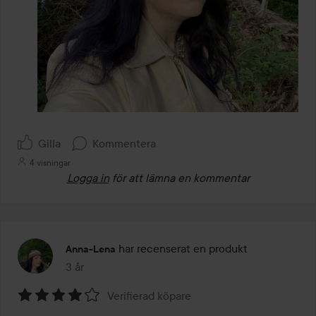
Gilla
Kommentera
4 visningar
Logga in
för att lämna en kommentar
har recenserat en produkt
Anna-Lena
3 år
Inlägget skapades 3 år
Verifierad köpare
Betyg: