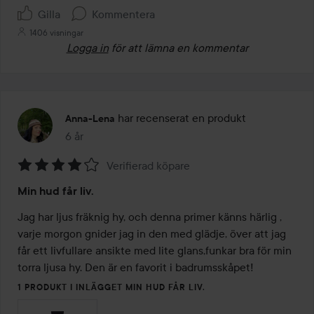
Gilla
Kommentera
1406 visningar
Logga in
för att lämna en kommentar
har recenserat en produkt
Anna-Lena
6 år
Inlägget skapades 6 år
Verifierad köpare
Betyg:
Min hud får liv.
4
av
Jag har ljus fräknig hy, och denna primer känns härlig , 
5
varje morgon gnider jag in den med glädje, över att jag 
får ett livfullare ansikte med lite glans,funkar bra för min 
torra ljusa hy. Den är en favorit i badrumsskåpet! 
1 PRODUKT I INLÄGGET MIN HUD FÅR LIV.