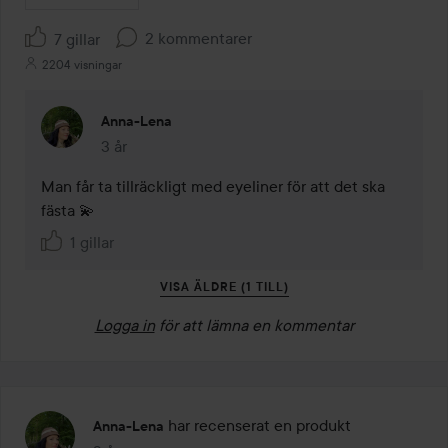
2 kommentarer
7 gillar
2204 visningar
Anna-Lena
3 år
Kommentaren lades 3 år
Man får ta tillräckligt med eyeliner för att det ska 
fästa 💫
1 gillar
VISA ÄLDRE (1 TILL)
Logga in
för att lämna en kommentar
har recenserat en produkt
Anna-Lena