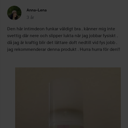
Anna-Lena
3 år
Inlägget skapades 3 år
Den här intimdeon funkar väldigt bra , känner mig inte 
svettig där nere och slipper lukta när jag jobbar fysiskt , 
då jag är kraftig blir det lättare doft nedtill vid fys jobb , 
jag rekommenderar denna produkt . Hurra hurra för den!!