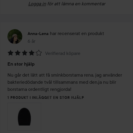
Logga in
för att lämna en kommentar
har recenserat en produkt
Anna-Lena
6 år
Inlägget skapades 6 år
Verifierad köpare
Betyg:
En stor hjälp
4
av
Nu går det lätt att få sminkborstarna rena, jag använder 
5
bakteriedödande tvål tillsammans med den,ja nu blir 
borstarna ordentligt rengjorda!
1 PRODUKT I INLÄGGET EN STOR HJÄLP