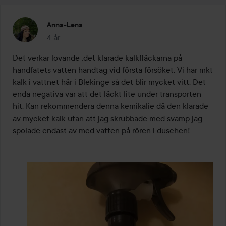
Anna-Lena
4 år
Inlägget skapades 4 år
Det verkar lovande ,det klarade kalkfläckarna på 
handfatets vatten handtag vid första försöket. Vi har mkt 
kalk i vattnet här i Blekinge så det blir mycket vitt. Det 
enda negativa var att det läckt lite under transporten 
hit. Kan rekommendera denna kemikalie då den klarade 
av mycket kalk utan att jag skrubbade med svamp jag 
spolade endast av med vatten på rören i duschen!