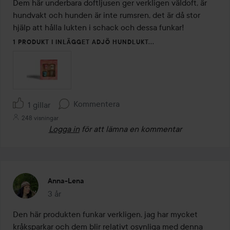
av
Dem här underbara doftljusen ger verkligen väldoft, är 
5
hundvakt och hunden är inte rumsren, det är då stor 
hjälp att hålla lukten i schack och dessa funkar! 
1 PRODUKT I INLÄGGET ADJÖ HUNDLUKT...
Kommentera
1 gillar
248 visningar
Logga in
för att lämna en kommentar
Anna-Lena
3 år
Inlägget skapades 3 år
Den här produkten funkar verkligen, jag har mycket 
kråksparkar och dem blir relativt osynliga med denna 