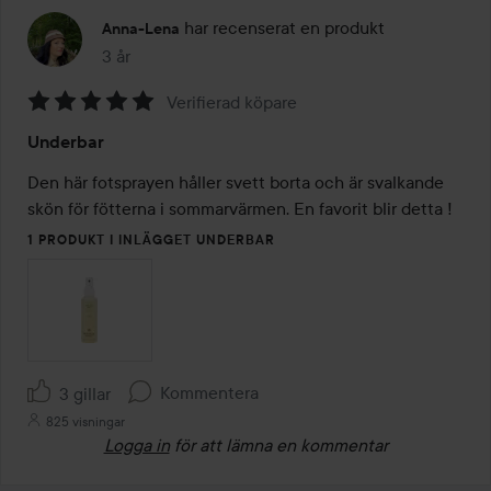
har recenserat en produkt
Anna-Lena
3 år
Inlägget skapades 3 år
Verifierad köpare
Betyg:
Underbar
5
av
Den här fotsprayen håller svett borta och är svalkande 
5
skön för fötterna i sommarvärmen. En favorit blir detta !
1 PRODUKT I INLÄGGET UNDERBAR
Kommentera
3 gillar
825 visningar
Logga in
för att lämna en kommentar