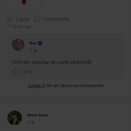
1 kommentar
2 gillar
55 visningar
Eva
3 år
Kommentaren lades 3 år
OCH den matchar din outfit på fotot😍
1 gillar
Logga in
för att lämna en kommentar
Anna-Lena
3 år
Inlägget skapades 3 år