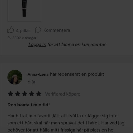
Kommentera
4 gillar
3802 visningar
Logga in
för att lämna en kommentar
har recenserat en produkt
Anna-Lena
6 år
Inlägget skapades 6 år
Verifierad köpare
Betyg:
Den bästa i min tid!
5
av
Har hittat min favorit ,lätt att tvätta ur, lägger sig inte 
5
som ett hårt skal när man sprayat det i håret. Har vad jag 
behöver för att hålla mitt frissiga hår på plats en hel 