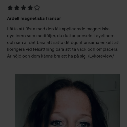
Betyg:
Ardell magnetiska fransar
4
av
Lätta att fästa med den lättapplicerade magnetiska 
5
eyelinern som medföljer, du duttar penseln i eyelinern 
och sen är det bara att sätta dit ögonfransarna enkelt att 
korrigera vid felsättning bara att ta väck och omplacera. 
Är nöjd och dem känns bra att ha på sig. /Lykoreview/