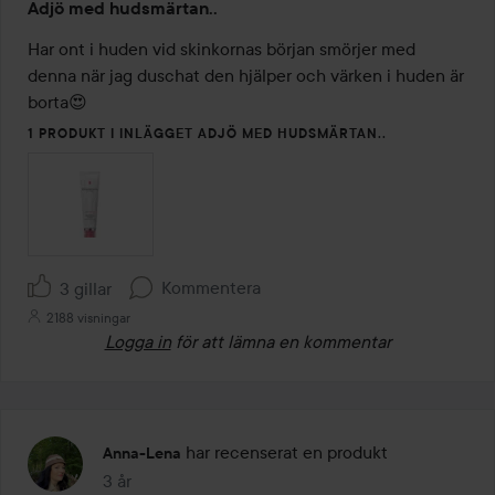
Adjö med hudsmärtan..
4
av
Har ont i huden vid skinkornas början smörjer med 
5
denna när jag duschat den hjälper och värken i huden är 
borta😍
1 PRODUKT I INLÄGGET ADJÖ MED HUDSMÄRTAN..
Kommentera
3 gillar
2188 visningar
Logga in
för att lämna en kommentar
har recenserat en produkt
Anna-Lena
3 år
Inlägget skapades 3 år