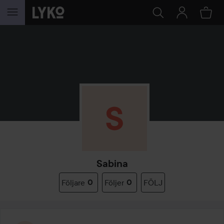
HOPPA TILL INNEHÅLLET
Sabina
Följare
0
Följer
0
FÖLJ