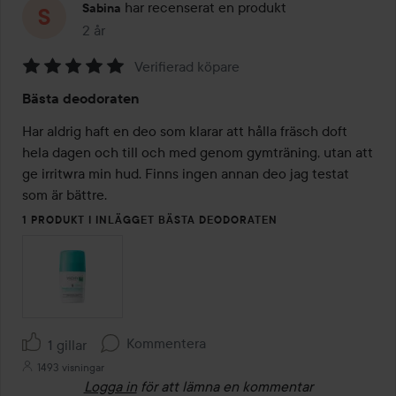
har recenserat en produkt
Sabina
2 år
Inlägget skapades 2 år
Verifierad köpare
Betyg:
Bästa deodoraten
5
av
Har aldrig haft en deo som klarar att hålla fräsch doft 
5
hela dagen och till och med genom gymträning, utan att 
ge irritwra min hud. Finns ingen annan deo jag testat 
som är bättre. 
1 PRODUKT I INLÄGGET BÄSTA DEODORATEN
Kommentera
1 gillar
1493 visningar
Logga in
för att lämna en kommentar