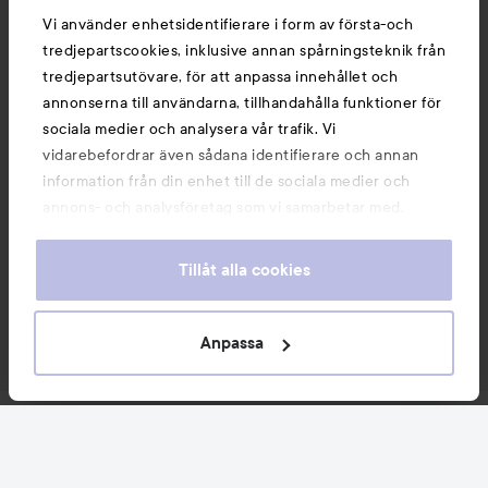
Vi använder enhetsidentifierare i form av första-och
tredjepartscookies, inklusive annan spårningsteknik från
tredjepartsutövare, för att anpassa innehållet och
annonserna till användarna, tillhandahålla funktioner för
sociala medier och analysera vår trafik. Vi
vidarebefordrar även sådana identifierare och annan
information från din enhet till de sociala medier och
annons- och analysföretag som vi samarbetar med.
Dessa kan i sin tur kombinera informationen med annan
information som du har tillhandahållit eller som de har
Tillåt alla cookies
samlat in när du har använt deras tjänster. Du godkänner
våra cookies vid fortsatt användande av vår webbplats.
För information om hur du kan ändra inställningarna för
Anpassa
cookies, se vår
Cookie Policy
Nyheter och erbjudanden