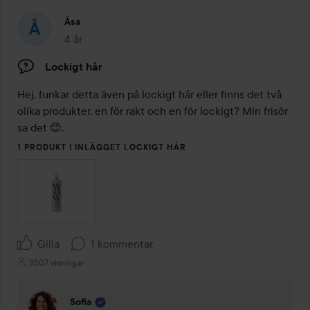
Åsa
4 år
Inlägget skapades 4 år
Lockigt hår
Hej, funkar detta även på lockigt hår eller finns det två 
olika produkter, en för rakt och en för lockigt? Min frisör 
sa det 😊. 
1 PRODUKT I INLÄGGET LOCKIGT HÅR
Gilla
1 kommentar
3507 visningar
Sofia