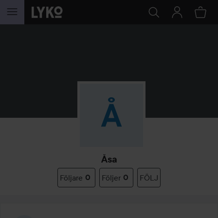
HOPPA TILL INNEHÅLLET
Åsa
Följare
0
Följer
0
FÖLJ