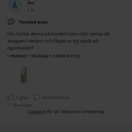
Åsa
1 år
Inlägget skapades 1 år
Hooded eyes
Hej, funkar denna på hooded eyes eller samlas då 
skuggan i vecken och färgar av sig uppåt på 
ögonlocket?
1 PRODUKT I INLÄGGET HOODED EYES
Kommentera
1 gillar
118 visningar
Logga in
för att lämna en kommentar