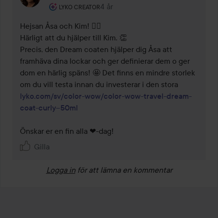
Användarens roll: Lyko Creator.
4 år
Kommentaren lades 4 år
LYKO CREATOR
Hejsan Åsa och Kim! 👯‍♂️ 

Härligt att du hjälper till Kim. 👏 

Precis, den Dream coaten hjälper dig Åsa att 
framhäva dina lockar och ger definierar dem o ger 
dom en härlig späns! 🤩 Det finns en mindre storlek 
om du vill testa innan du investerar i den stora 
lyko.com/sv/color-wow/color-wow-travel-dream-
coat-curly--50ml
Önskar er en fin alla ❤-dag!
Gilla
Logga in
för att lämna en kommentar