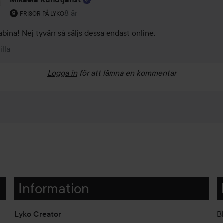
Användarens roll: Frisör på Lyko.
8 år
Kommentaren lades 8 år
FRISÖR PÅ LYKO
abina! Nej tyvärr så säljs dessa endast online.
illa
Logga in
för att lämna en kommentar
Information
Lyko Creator
B