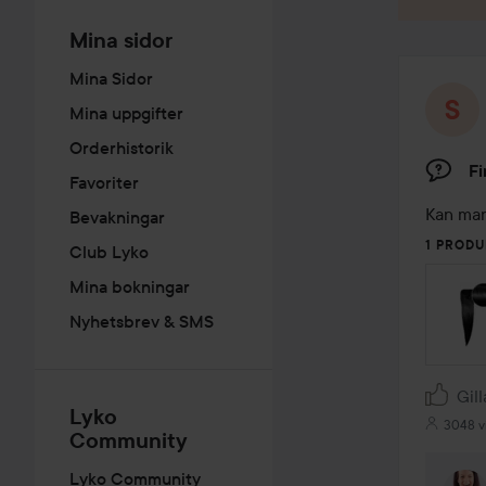
Mina sidor
Mina Sidor
Mina uppgifter
Orderhistorik
Fi
Favoriter
Kan man
Bevakningar
1 PRODU
Club Lyko
Mina bokningar
Nyhetsbrev & SMS
Gill
Lyko
3048 v
Community
Lyko Community