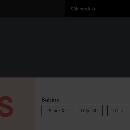
Sabina
Följare
0
Följer
0
FÖLJ