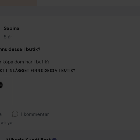
Sabina
8 år
Inlägget skapades 8 år
nns dessa i butik?
 köpa dom här i butik?
KT I INLÄGGET FINNS DESSA I BUTIK?
a
1 kommentar
isningar
Mikaela Kundtjänst