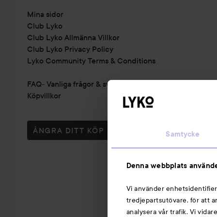
Mina sidor
Club Lyko
Club Lyko Allmänna Villkor
Club Lyko Privacy Policy
Lyko Community Terms & Conditions
FAQ- Vanliga frågor & svar
Köpvillkor
ÅNGRA DITT KÖP
Samtycke
Denna webbplats använde
Vi använder enhetsidentifier
tredjepartsutövare, för att 
analysera vår trafik. Vi vida