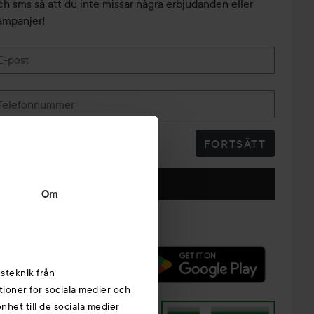
ch sms så att du inte missar några erbjudanden eller
ampanjer!
E-post
Telefonnummer
FORTSÄTT
Följ oss
Om
steknik från
tioner för sociala medier och
nhet till de sociala medier