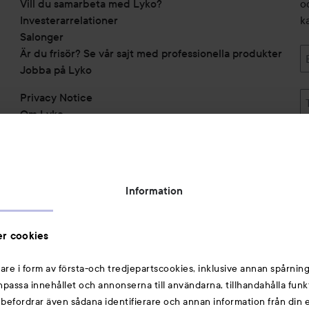
Vill du samarbeta med Lyko?
o
Investerarrelationer
k
Salonger
Är du frisör? Se vår sajt med professionella produkter
Jobba på Lyko
Privacy Notice
Om Lyko
Tillgänglighetsredogörelse
Topplista
Rabattkoder
Information
Michael Edwards Fragrances of the World
Cookie Consent
r cookies
Privacy Notice for Suppliers and other Business
Partners
are i form av första-och tredjepartscookies, inklusive annan spårning
anpassa innehållet och annonserna till användarna, tillhandahålla funk
Du kanske också gillar
rebefordrar även sådana identifierare och annan information från din e