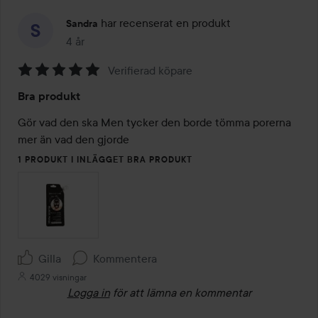
har recenserat en produkt
Sandra
4 år
Inlägget skapades 4 år
Verifierad köpare
Betyg:
Bra produkt
5
av
Gör vad den ska Men tycker den borde tömma porerna 
5
mer än vad den gjorde 
1 PRODUKT I INLÄGGET BRA PRODUKT
Gilla
Kommentera
4029 visningar
Logga in
för att lämna en kommentar