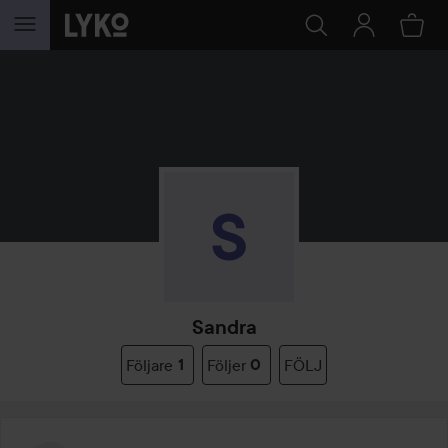
HOPPA TILL INNEHÅLLET
Sandra
Följare
1
Följer
0
FÖLJ