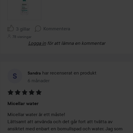
Kommentera
3 gillar
78 visningar
Logga in
för att lämna en kommentar
har recenserat en produkt
Sandra
6 månader
Inlägget skapades 6 månader
Betyg:
Micellar water
5
av
Micellar water är ett måste!

5
Lättsamt att använda och det går fort att tvätta av 
ansiktet med enbart en bomullspad och water. Jag som 