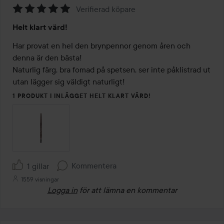
Verifierad köpare
Betyg:
Helt klart värd!
5
av
Har provat en hel den brynpennor genom åren och 
5
denna är den bästa!

Naturlig färg, bra fomad på spetsen, ser inte påklistrad ut 
utan lägger sig väldigt naturligt! 
1 PRODUKT I INLÄGGET HELT KLART VÄRD!
Kommentera
1 gillar
1559 visningar
Logga in
för att lämna en kommentar