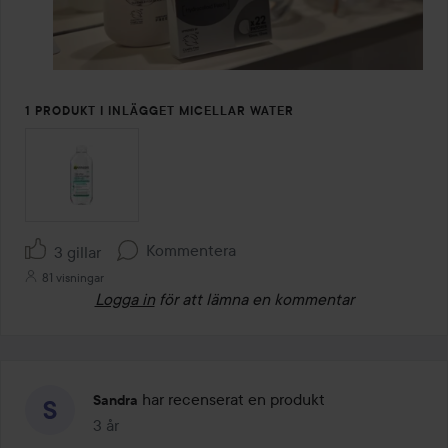
1 PRODUKT I INLÄGGET MICELLAR WATER
Kommentera
3 gillar
81 visningar
Logga in
för att lämna en kommentar
har recenserat en produkt
Sandra
3 år
Inlägget skapades 3 år