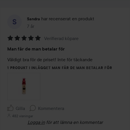
har recenserat en produkt
Sandra
7 år
Inlägget skapades 7 år
Verifierad köpare
Betyg:
Man får de man betalar för
5
av
Väldigt bra för de priset! Inte för täckande 
5
1 PRODUKT I INLÄGGET MAN FÅR DE MAN BETALAR FÖR
Gilla
Kommentera
482 visningar
Logga in
för att lämna en kommentar