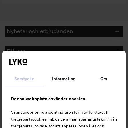
Nyheter och erbjudanden
Följ oss
Kundservice
Samtycke
Information
Om
Information
Denna webbplats använder cookies
Du kanske också gillar
Vi använder enhetsidentifierare i form av första-och
tredjepartscookies, inklusive annan spårningsteknik från
tredjepartsutövare, för att anpassa innehållet och