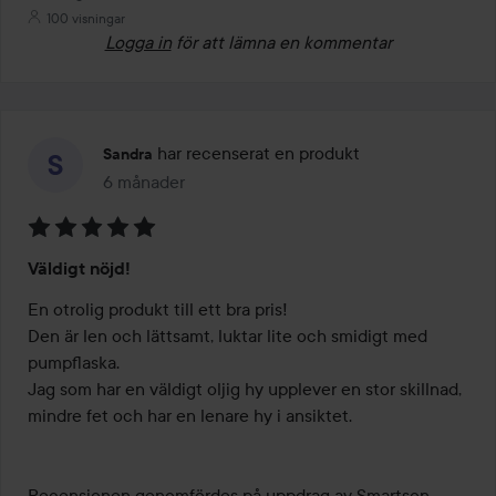
100 visningar
Logga in
för att lämna en kommentar
har recenserat en produkt
Sandra
6 månader
Inlägget skapades 6 månader
Betyg:
Väldigt nöjd!
5
av
En otrolig produkt till ett bra pris!

5
Den är len och lättsamt, luktar lite och smidigt med 
pumpflaska.

Jag som har en väldigt oljig hy upplever en stor skillnad, 
mindre fet och har en lenare hy i ansiktet.

Recensionen genomfördes på uppdrag av Smartson - 