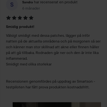
har recenserat en produkt
Sandra
6 månader
Inlägget skapades 6 månader
Betyg:
Smidig produkt!
5
av
Välsigt smidigt med dessa patches, lägger på inför 
5
natten på de aktuella områdena och på morgonen så ser 
och känner man stor skillnad att akne eller finnen håller 
på att gå tillbaka. Rodnaden går ner och den är inte lika 
inflammerad.

Smidigt med olika storlekar

Recensionen genomfördes på uppdrag av Smartson - 
testpiloten har fått prova produkten kostnadsfritt.