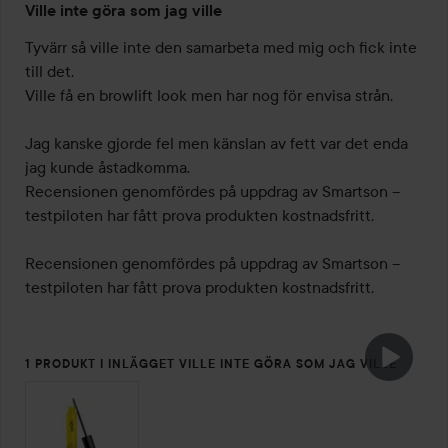
Ville inte göra som jag ville
3
av
Tyvärr så ville inte den samarbeta med mig och fick inte 
5
till det. 

Ville få en browlift look men har nog för envisa strån.

Jag kanske gjorde fel men känslan av fett var det enda 
jag kunde åstadkomma. 

Recensionen genomfördes på uppdrag av Smartson – 
testpiloten har fått prova produkten kostnadsfritt.

Recensionen genomfördes på uppdrag av Smartson – 
testpiloten har fått prova produkten kostnadsfritt.
1 PRODUKT I INLÄGGET VILLE INTE GÖRA SOM JAG VILLE