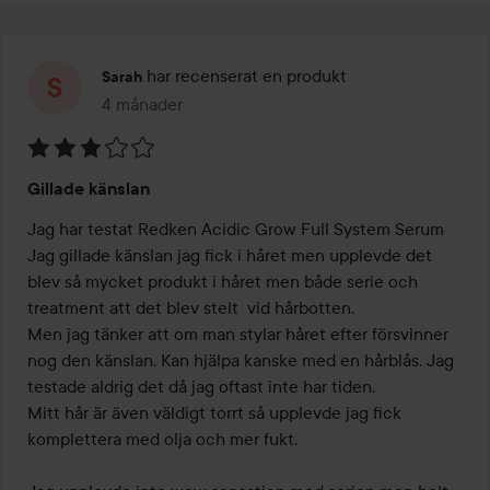
har recenserat en produkt
Sarah
4 månader
Inlägget skapades 4 månader
Betyg:
Gillade känslan
3
av
Jag har testat Redken Acidic Grow Full System Serum

5
Jag gillade känslan jag fick i håret men upplevde det 
blev så mycket produkt i håret men både serie och 
treatment att det blev stelt  vid hårbotten. 

Men jag tänker att om man stylar håret efter försvinner 
nog den känslan. Kan hjälpa kanske med en hårblås. Jag 
testade aldrig det då jag oftast inte har tiden. 

Mitt hår är även väldigt torrt så upplevde jag fick 
komplettera med olja och mer fukt.
