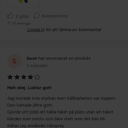
Kommentera
2 gillar
117 visningar
Logga in
för att lämna en kommentar
har recenserat en produkt
Sarah
2 månader
Inlägget skapades 2 månader
Betyg:
Helt okej. Luktar gott
4
av
Jag testade inte styrkan men hållbarheten var toppen. 

5
Den luktade jätte gott. 

Gjorde sitt jobb att hålla håret på plats utan att håret 
kändes som svinto och blev stelt som det kan bli. 

Sällan jag använder hårspray.
