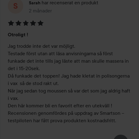
har recenserat en produkt
Sarah
2 månader
Inlägget skapades 2 månader
Betyg:
Otroligt !
5
av
Jag trodde inte det var möjligt. 

5
Testade först utan att läsa anvisningarna så först 
funkade det inte tills jag läste att man skulle massera in 
det i 15-20sek. 

Då funkade det toppen! Jag hade kletat in polisongerna 
i vax  så de stod rakt ut. 

När jag sedan tog moussen så var det som jag aldrig haft 
i vax. 

Den här kommer bli en favorit efter en utekväll ! 

Recensionen genomfördes på uppdrag av Smartson – 
testpiloten har fått prova produkten kostnadsfritt.