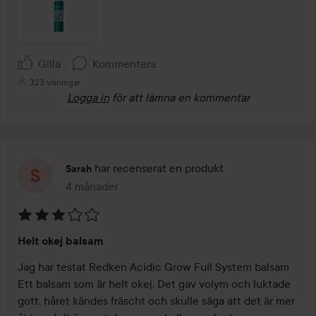
Gilla
Kommentera
323 visningar
Logga in
för att lämna en kommentar
har recenserat en produkt
Sarah
4 månader
Inlägget skapades 4 månader
Betyg:
Helt okej balsam
3
av
Jag har testat Redken Acidic Grow Full System balsam

5
Ett balsam som är helt okej. Det gav volym och luktade 
gott, håret kändes fräscht och skulle säga att det är mer 