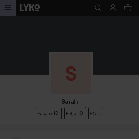
HOPPA TILL INNEHÅLLET
Sarah
Följare
10
Följer
0
FÖLJ