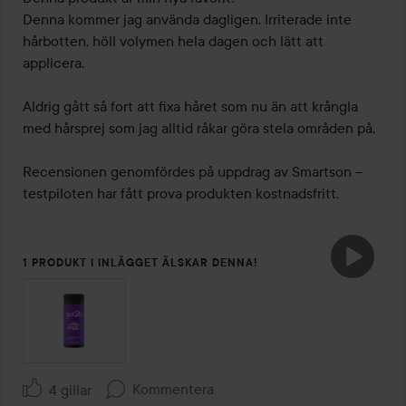
5
Denna kommer jag använda dagligen. Irriterade inte 
hårbotten, höll volymen hela dagen och lätt att 
applicera. 

Aldrig gått så fort att fixa håret som nu än att krångla 
med hårsprej som jag alltid råkar göra stela områden på. 

Recensionen genomfördes på uppdrag av Smartson – 
testpiloten har fått prova produkten kostnadsfritt.
1 PRODUKT I INLÄGGET ÄLSKAR DENNA!
Kommentera
4 gillar