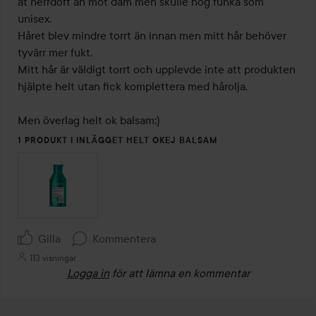
åt herrdoft än mot dam men skulle nog funka som 
unisex. 

Håret blev mindre torrt än innan men mitt hår behöver 
tyvärr mer fukt. 

Mitt hår är väldigt torrt och upplevde inte att produkten 
hjälpte helt utan fick komplettera med hårolja. 

Men överlag helt ok balsam:)
1 PRODUKT I INLÄGGET HELT OKEJ BALSAM
Gilla
Kommentera
113 visningar
Logga in
för att lämna en kommentar