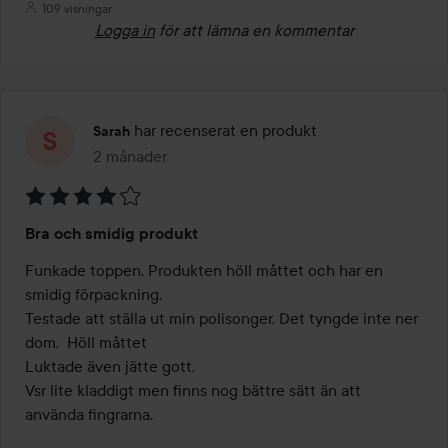
109 visningar
Logga in
för att lämna en kommentar
har recenserat en produkt
Sarah
2 månader
Inlägget skapades 2 månader
Betyg:
Bra och smidig produkt
4
av
Funkade toppen. Produkten höll måttet och har en 
5
smidig förpackning. 

Testade att ställa ut min polisonger. Det tyngde inte ner 
dom.  Höll måttet

Luktade även jätte gott. 

Vsr lite kladdigt men finns nog bättre sätt än att 
använda fingrarna. 
