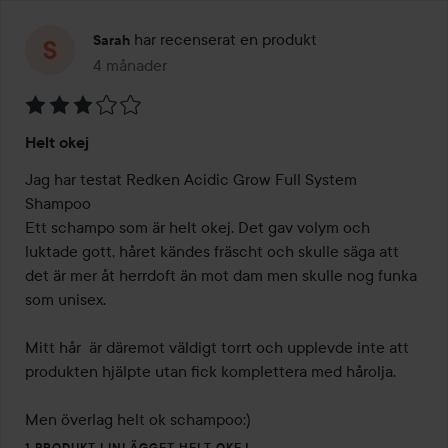
har recenserat en produkt
Sarah
4 månader
Inlägget skapades 4 månader
Betyg:
Helt okej
3
av
Jag har testat Redken Acidic Grow Full System 
5
Shampoo

Ett schampo som är helt okej. Det gav volym och 
luktade gott, håret kändes fräscht och skulle säga att 
det är mer åt herrdoft än mot dam men skulle nog funka 
som unisex. 

Mitt hår  är däremot väldigt torrt och upplevde inte att 
produkten hjälpte utan fick komplettera med hårolja. 

Men överlag helt ok schampoo:)