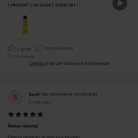
1 PRODUKT I INLÄGGET OTROLIGT !
Kommentera
6 gillar
261 visningar
Logga in
för att lämna en kommentar
har recenserat en produkt
Sarah
2 månader
Inlägget skapades 2 månader
Betyg:
Älskar denna!
5
av
Denna produkt är min nya favorit! 
