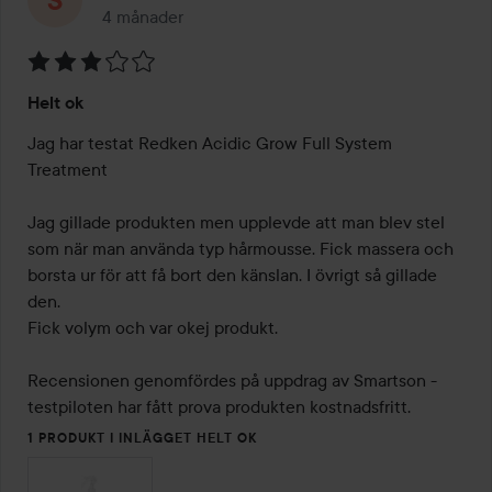
4 månader
Inlägget skapades 4 månader
Betyg:
Helt ok
3
av
Jag har testat Redken Acidic Grow Full System 
5
Treatment

Jag gillade produkten men upplevde att man blev stel 
som när man använda typ hårmousse. Fick massera och 
borsta ur för att få bort den känslan. I övrigt så gillade 
den. 

Fick volym och var okej produkt.

Recensionen genomfördes på uppdrag av Smartson - 
testpiloten har fått prova produkten kostnadsfritt.
1 PRODUKT I INLÄGGET HELT OK