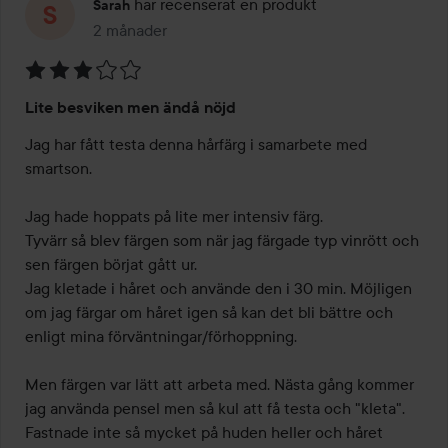
har recenserat en produkt
Sarah
2 månader
Inlägget skapades 2 månader
Betyg:
Lite besviken men ändå nöjd
3
av
Jag har fått testa denna hårfärg i samarbete med 
5
smartson. 

Jag hade hoppats på lite mer intensiv färg. 

Tyvärr så blev färgen som när jag färgade typ vinrött och 
sen färgen börjat gått ur. 

Jag kletade i håret och använde den i 30 min. Möjligen 
om jag färgar om håret igen så kan det bli bättre och 
enligt mina förväntningar/förhoppning. 

Men färgen var lätt att arbeta med. Nästa gång kommer 
jag använda pensel men så kul att få testa och "kleta". 
Fastnade inte så mycket på huden heller och håret 