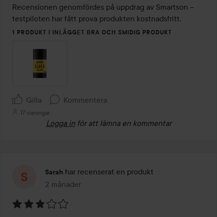
Recensionen genomfördes på uppdrag av Smartson – 
testpiloten har fått prova produkten kostnadsfritt.
1 PRODUKT I INLÄGGET BRA OCH SMIDIG PRODUKT
Gilla
Kommentera
17 visningar
Logga in
för att lämna en kommentar
har recenserat en produkt
Sarah
2 månader
Inlägget skapades 2 månader
Betyg: