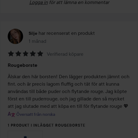
Logga in
för att lämna en kommentar
har recenserat en produkt
Silje
1 månad
Inlägget skapades 1 månad
Verifierad köpare
Betyg:
Rougeborste
5
av
Älskar den här borsten! Den lägger produkten jämnt och 
5
fint, och är precis lagom fluffig och tät för att kunna 
användas till både puder och flytande rouge. Jag köpte 
först en till puderrouge, och jag gillade den så mycket 
att jag slutade med att köpa en till för flytande rouge 💖
Översatt från norska
1 PRODUKT I INLÄGGET ROUGEBORSTE