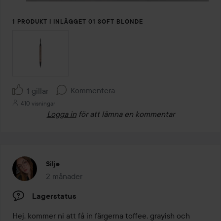
1 PRODUKT I INLÄGGET 01 SOFT BLONDE
Kommentera
1 gillar
410 visningar
Logga in
för att lämna en kommentar
Silje
2 månader
Inlägget skapades 2 månader
Lagerstatus
Hej, kommer ni att få in färgerna toffee, grayish och 