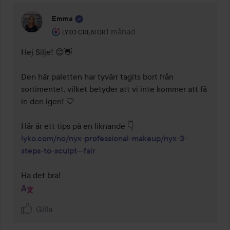
Emma
Användarens roll: Lyko Creator.
1 månad
Kommentaren lades 1 månad
LYKO CREATOR
Hej Silje! 😊👋

Den här paletten har tyvärr tagits bort från 
sortimentet, vilket betyder att vi inte kommer att få 
in den igen! 🤍

lyko.com/no/nyx-professional-makeup/nyx-3-
steps-to-sculpt---fair
Ha det bra!
Gilla