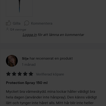
Gilla
Kommentera
124 visningar
Logga in
för att lämna en kommentar
har recenserat en produkt
Silje
1 månad
Inlägget skapades 1 månad
Verifierad köpare
Betyg:
Protection Spray 150 ml
5
av
Mycket bra värmeskydd, mina lockar håller väldigt bra 
5
hela dagen (använder inte hårspray). Den känns väldigt 
lätt och tynger inte håret alls. Mitt hår blir inte heller 