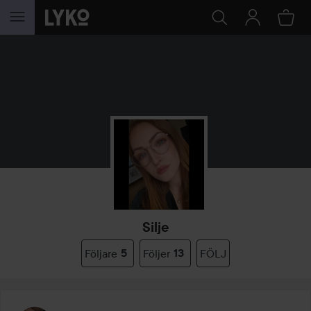
HOPPA TILL INNEHÅLLET
Silje
Följare
5
Följer
13
FÖLJ