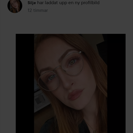
har laddat upp en ny profilbild
Silje
12 timmar
Inlägget skapades 12 timmar