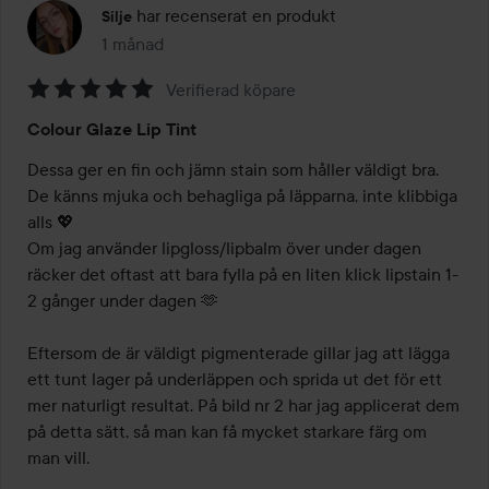
har recenserat en produkt
Silje
1 månad
Inlägget skapades 1 månad
Verifierad köpare
Betyg:
Colour Glaze Lip Tint
5
av
Dessa ger en fin och jämn stain som håller väldigt bra. 
5
De känns mjuka och behagliga på läpparna, inte klibbiga 
alls 💖 

Om jag använder lipgloss/lipbalm över under dagen 
räcker det oftast att bara fylla på en liten klick lipstain 1-
2 gånger under dagen 🫶

Eftersom de är väldigt pigmenterade gillar jag att lägga 
ett tunt lager på underläppen och sprida ut det för ett 
mer naturligt resultat. På bild nr 2 har jag applicerat dem 
på detta sätt, så man kan få mycket starkare färg om 
man vill. 
