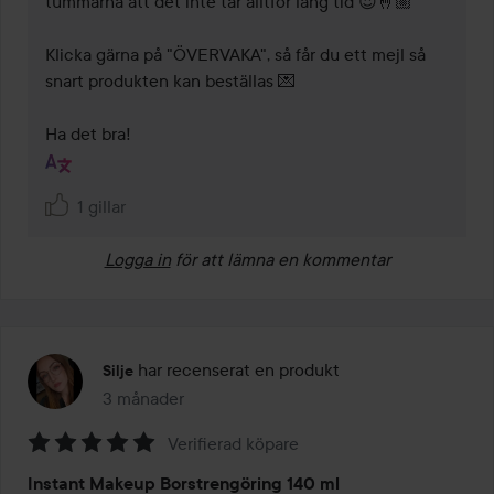
tummarna att det inte tar alltför lång tid 😍🤞🏼  

Klicka gärna på "ÖVERVAKA", så får du ett mejl så 
snart produkten kan beställas 💌  

Ha det bra!
1 gillar
Logga in
för att lämna en kommentar
har recenserat en produkt
Silje
3 månader
Inlägget skapades 3 månader
Verifierad köpare
Betyg:
Instant Makeup Borstrengöring 140 ml
5