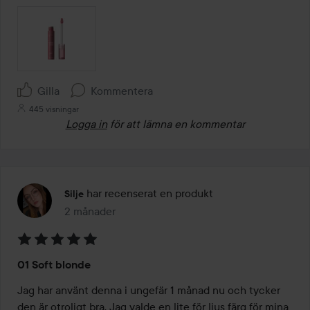
Gilla
Kommentera
445 visningar
Logga in
för att lämna en kommentar
har recenserat en produkt
Silje
2 månader
Inlägget skapades 2 månader
Betyg:
01 Soft blonde
5
av
Jag har använt denna i ungefär 1 månad nu och tycker 
5
den är otroligt bra. Jag valde en lite för ljus färg för mina 