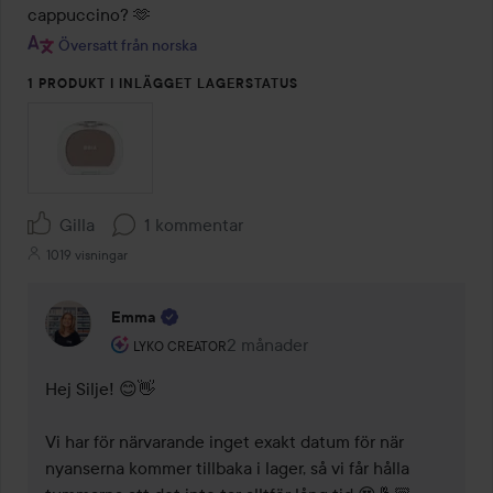
cappuccino? 🫶
Översatt från norska
1 PRODUKT I INLÄGGET LAGERSTATUS
Gilla
1 kommentar
1019 visningar
Emma
Användarens roll: Lyko Creator.
2 månader
Kommentaren lades 2 månader
LYKO CREATOR
Hej Silje! 😊👋 

Vi har för närvarande inget exakt datum för när 
nyanserna kommer tillbaka i lager, så vi får hålla 