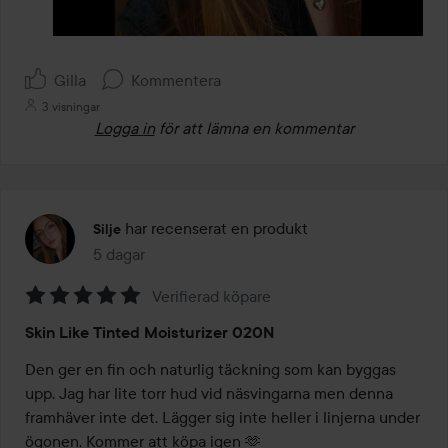
Gilla
Kommentera
3 visningar
Logga in
för att lämna en kommentar
har recenserat en produkt
Silje
5 dagar
Inlägget skapades 5 dagar
Verifierad köpare
Betyg:
Skin Like Tinted Moisturizer 020N
5
av
Den ger en fin och naturlig täckning som kan byggas 
5
upp. Jag har lite torr hud vid näsvingarna men denna 
framhäver inte det. Lägger sig inte heller i linjerna under 
ögonen. Kommer att köpa igen 🫶