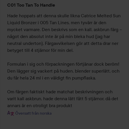
Betyg:
C01 Too Tan To Handle
4
av
Hade hoppats att denna skulle likna Catrice Melted Sun 
5
Liquid Bronzer i 005 Tan Lines, men tyvärr är den 
mycket varmare. Den beskrivs som en kall, askbrun färg – 
något den absolut inte är på min bleka hud (jag har 
neutral underton). Färgavvikelsen gör att detta drar ner 
betyget till 4 stjärnor för min del.

Formulan i sig och förpackningen förtjänar dock beröm! 
Den lägger sig vackert på huden, blender superlätt, och 
du får hela 24 ml i en väldigt fin pumpflaska.

Om färgen faktiskt hade matchat beskrivningen och 
varit kall askbrun, hade denna lätt fått 5 stjärnor, då det 
annars är en otroligt bra produkt
Översatt från norska