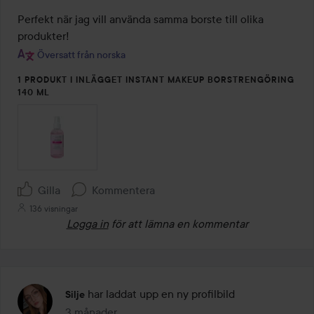
av
Perfekt när jag vill använda samma borste till olika 
5
produkter!
Översatt från norska
1 PRODUKT I INLÄGGET INSTANT MAKEUP BORSTRENGÖRING
140 ML
Gilla
Kommentera
136 visningar
Logga in
för att lämna en kommentar
har laddat upp en ny profilbild
Silje
3 månader
Inlägget skapades 3 månader