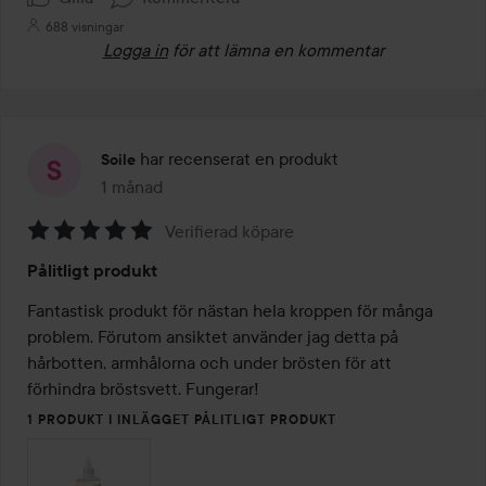
688 visningar
Logga in
för att lämna en kommentar
har recenserat en produkt
Soile
1 månad
Inlägget skapades 1 månad
Verifierad köpare
Betyg:
Pålitligt produkt
5
av
Fantastisk produkt för nästan hela kroppen för många 
5
problem. Förutom ansiktet använder jag detta på 
hårbotten, armhålorna och under brösten för att 
förhindra bröstsvett. Fungerar!
1 PRODUKT I INLÄGGET PÅLITLIGT PRODUKT