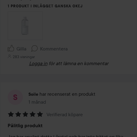
1 PRODUKT I INLÄGGET GANSKA OKEJ
Gilla
Kommentera
283 visningar
Logga in
för att lämna en kommentar
har recenserat en produkt
Soile
1 månad
Inlägget skapades 1 månad
Verifierad köpare
Betyg:
Pålitlig produkt
5
av
Jag har använt detta i åratal och har inte hittat en lika 