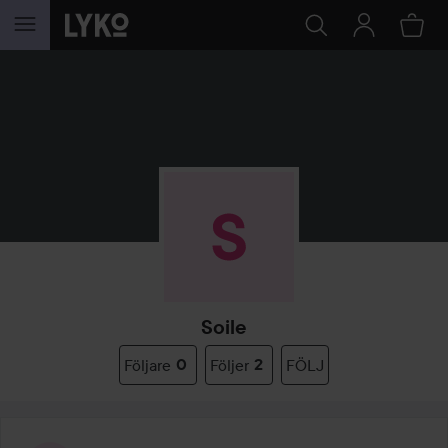
HOPPA TILL INNEHÅLLET
Soile
Följare
0
Följer
2
FÖLJ