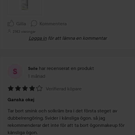
Gilla
Kommentera
2143 visningar
Logga in
för att lämna en kommentar
har recenserat en produkt
Soile
1 månad
Inlägget skapades 1 månad
Verifierad köpare
Betyg:
Ganska okej
4
av
Tar bort smink och solkräm bra i det första steget av 
5
dubbelrengöring. Svider i känsliga ögon, så jag 
rekommenderar det inte för att ta bort ögonmakeup för 
känsliga ögon.