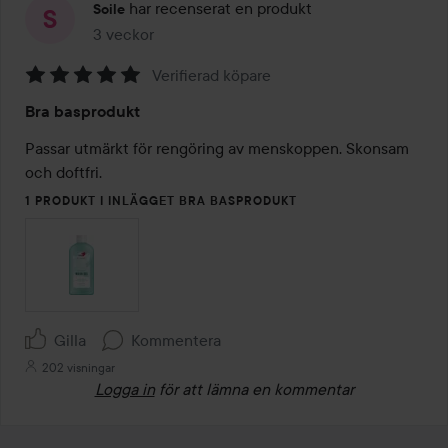
har recenserat en produkt
Soile
3 veckor
Inlägget skapades 3 veckor
Verifierad köpare
Betyg:
Bra basprodukt
5
av
Passar utmärkt för rengöring av menskoppen. Skonsam 
5
och doftfri.
1 PRODUKT I INLÄGGET BRA BASPRODUKT
Gilla
Kommentera
202 visningar
Logga in
för att lämna en kommentar