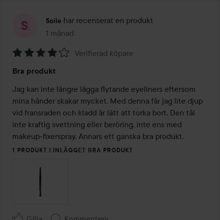
har recenserat en produkt
Soile
1 månad
Inlägget skapades 1 månad
Verifierad köpare
Betyg:
Bra produkt
4
av
Jag kan inte längre lägga flytande eyeliners eftersom 
5
mina händer skakar mycket. Med denna får jag lite djup 
vid fransraden och kladd är lätt att torka bort. Den tål 
inte kraftig svettning eller beröring, inte ens med 
makeup-fixerspray. Annars ett ganska bra produkt.
1 PRODUKT I INLÄGGET BRA PRODUKT
Gilla
Kommentera