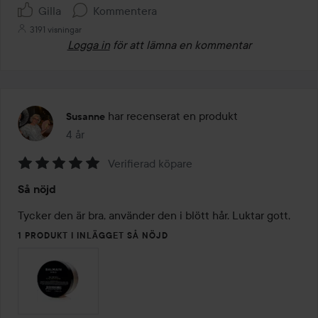
Gilla
Kommentera
3191 visningar
Logga in
för att lämna en kommentar
har recenserat en produkt
Susanne
4 år
Inlägget skapades 4 år
Verifierad köpare
Betyg:
Så nöjd
5
av
Tycker den är bra, använder den i blött hår. Luktar gott, 
5
1 PRODUKT I INLÄGGET SÅ NÖJD