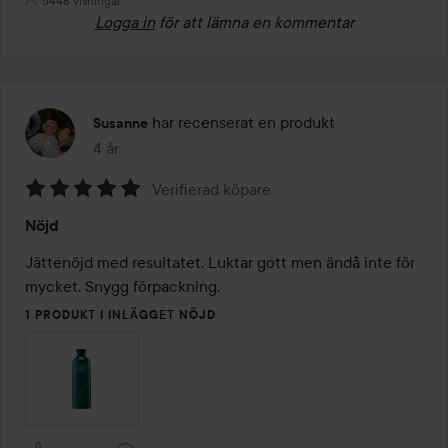
5448 visningar
Logga in
för att lämna en kommentar
har recenserat en produkt
Susanne
4 år
Inlägget skapades 4 år
Verifierad köpare
Betyg:
Nöjd
5
av
Jättenöjd med resultatet. Luktar gott men ändå inte för 
5
mycket. Snygg förpackning. 
1 PRODUKT I INLÄGGET NÖJD