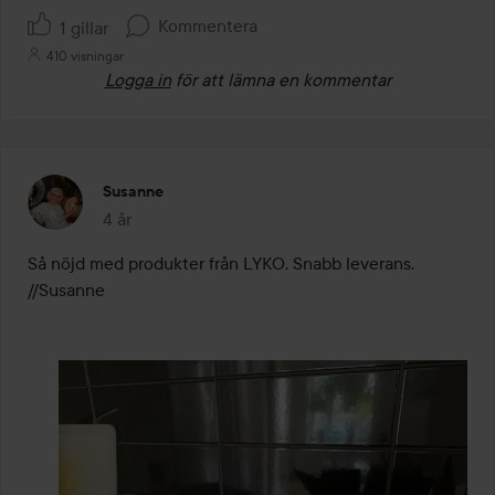
Kommentera
1 gillar
410 visningar
Logga in
för att lämna en kommentar
Susanne
4 år
Inlägget skapades 4 år
Så nöjd med produkter från LYKO. Snabb leverans. 
//Susanne 