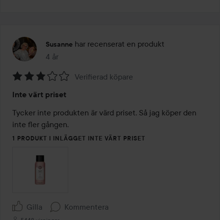
har recenserat en produkt
Susanne
4 år
Inlägget skapades 4 år
Verifierad köpare
Betyg:
Inte värt priset
3
av
Tycker inte produkten är värd priset. Så jag köper den 
5
inte fler gången. 
1 PRODUKT I INLÄGGET INTE VÄRT PRISET
Gilla
Kommentera