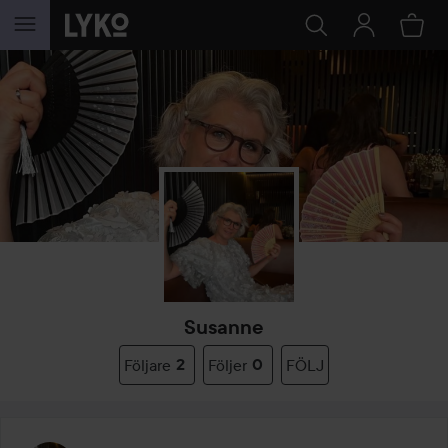
HOPPA TILL INNEHÅLLET
Susanne
Följare
2
Följer
0
FÖLJ