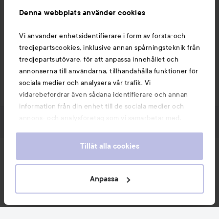
Denna webbplats använder cookies
Vi använder enhetsidentifierare i form av första-och
tredjepartscookies, inklusive annan spårningsteknik från
tredjepartsutövare, för att anpassa innehållet och
Gilla
Kommentera
annonserna till användarna, tillhandahålla funktioner för
3389 visningar
sociala medier och analysera vår trafik. Vi
Logga in
för att lämna en kommentar
vidarebefordrar även sådana identifierare och annan
information från din enhet till de sociala medier och
annons- och analysföretag som vi samarbetar med.
Dessa kan i sin tur kombinera informationen med annan
information som du har tillhandahållit eller som de har
Tillåt alla cookies
samlat in när du har använt deras tjänster. Du godkänner
Nyheter och erbjudanden
våra cookies vid fortsatt användande av vår webbplats.
För information om hur du kan ändra inställningarna för
Anpassa
Följ oss
cookies, se vår
Cookie Policy