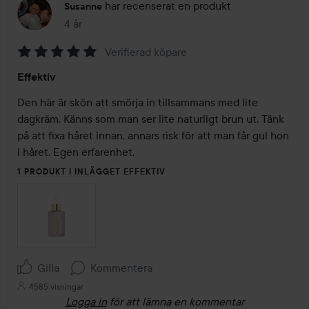
har recenserat en produkt
Susanne
4 år
Inlägget skapades 4 år
Verifierad köpare
Betyg:
Effektiv
5
av
Den här är skön att smörja in tillsammans med lite 
5
dagkräm. Känns som man ser lite naturligt brun ut. Tänk 
på att fixa håret innan, annars risk för att man får gul hon 
i håret. Egen erfarenhet. 
1 PRODUKT I INLÄGGET EFFEKTIV
Gilla
Kommentera
4585 visningar
Logga in
för att lämna en kommentar