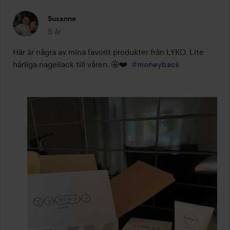
Susanne
5 år
Inlägget skapades 5 år
Här är några av mina favorit produkter från LYKO. Lite 
härliga nagellack till våren. 🤩❤️  
#moneyback