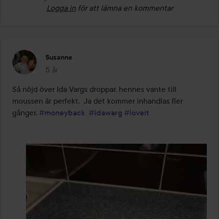
Logga in
för att lämna en kommentar
Susanne
5 år
Inlägget skapades 5 år
Så nöjd över Ida Vargs droppar, hennes vante till 
moussen är perfekt.  Ja det kommer inhandlas fler 
gånger. 
#moneyback
#idawarg
#loveit