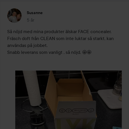
Susanne
5 år
Inlägget skapades 5 år
Så nöjd med mina produkter älskar FACE concealer. 
Fräsch doft från CLEAN som inte luktar så starkt, kan 
användas på jobbet.

Snabb leverans som vanligt , så nöjd. 🤩🤩