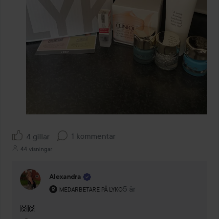
1 kommentar
4 gillar
44 visningar
Alexandra
Användarens roll: Medarbetare på Lyko.
5 år
Kommentaren lades 5 år
MEDARBETARE PÅ LYKO
🙌🙌