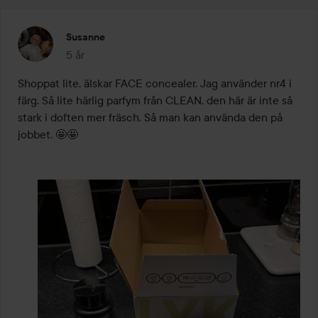
Susanne
5 år
Inlägget skapades 5 år
Shoppat lite, älskar FACE concealer. Jag använder nr4 i 
färg. Så lite härlig parfym från CLEAN, den här är inte så 
stark i doften mer fräsch. Så man kan använda den på 
jobbet. 🤩🤩