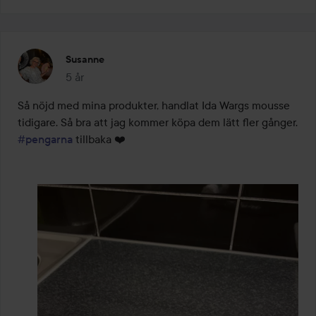
Susanne
5 år
Inlägget skapades 5 år
Så nöjd med mina produkter, handlat Ida Wargs mousse 
tidigare. Så bra att jag kommer köpa dem lätt fler gånger. 
#pengarna
 tillbaka ❤️