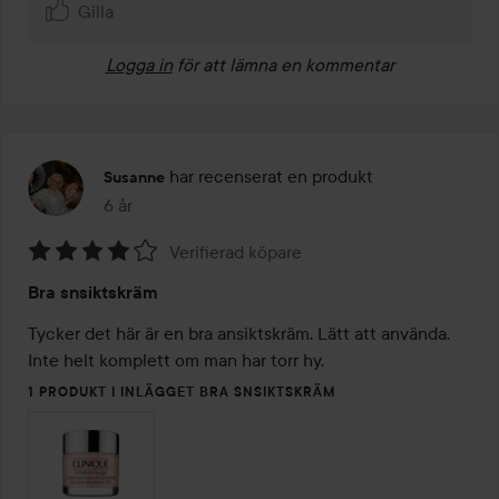
Gilla
Logga in
för att lämna en kommentar
har recenserat en produkt
Susanne
6 år
Inlägget skapades 6 år
Verifierad köpare
Betyg:
Bra snsiktskräm
4
av
Tycker det här är en bra ansiktskräm. Lätt att använda. 
5
Inte helt komplett om man har torr hy. 
1 PRODUKT I INLÄGGET BRA SNSIKTSKRÄM