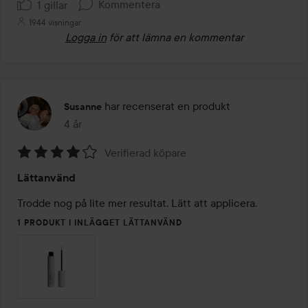
Kommentera
1 gillar
1944 visningar
Logga in
för att lämna en kommentar
har recenserat en produkt
Susanne
4 år
Inlägget skapades 4 år
Verifierad köpare
Betyg:
Lättanvänd
4
av
Trodde nog på lite mer resultat. Lätt att applicera. 
5
1 PRODUKT I INLÄGGET LÄTTANVÄND