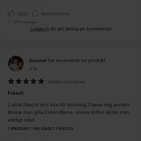
Gilla
Kommentera
2714 visningar
Logga in
för att lämna en kommentar
har recenserat en produkt
Susanne
6 år
Inlägget skapades 6 år
Verifierad köpare
Betyg:
Fräsch
5
av
Luktar fräscht och inte för blommig. Passar mig perfekt. 
5
Brukar man gilla Calvin Kleins  unisex dofter så blir man 
väldigt nöjd. 
1 PRODUKT I INLÄGGET FRÄSCH