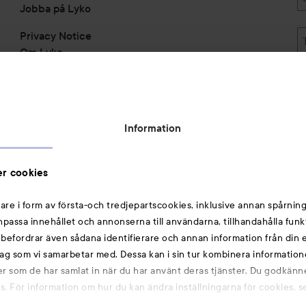
Jobba på Lyko
Privacy Notice
Om Lyko
Tillgänglighetsredogörelse
Topplista
Rabattkoder
Information
Michael Edwards Fragrances of the World
Cookie Consent
r cookies
Privacy Notice for Suppliers and other Business
Partners
are i form av första-och tredjepartscookies, inklusive annan spårning
anpassa innehållet och annonserna till användarna, tillhandahålla funk
Du kanske också gillar
rebefordrar även sådana identifierare och annan information från din e
ag som vi samarbetar med. Dessa kan i sin tur kombinera informatio
ler som de har samlat in när du har använt deras tjänster. Du godkänne
Smink
 För information om hur du kan ändra inställningarna för cookies, s
Hårnålar