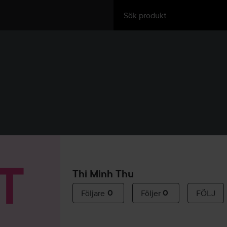
Thi Minh Thu
Följare
0
Följer
0
FÖLJ