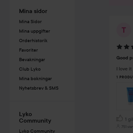
Mina sidor
Mina Sidor
Mina uppgifter
Orderhistorik
Favoriter
Betyg:
Good p
Bevakningar
5
av
I love i
Club Lyko
5
1 PRODU
Mina bokningar
Nyhetsbrev & SMS
Lyko
1 gi
Community
751 vis
Lyko Community