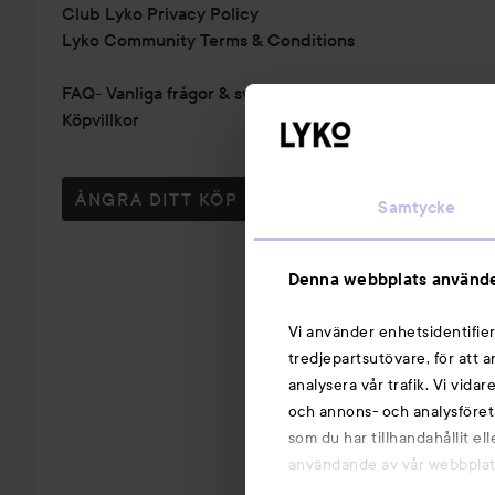
Club Lyko Privacy Policy
Lyko Community Terms & Conditions
FAQ- Vanliga frågor & svar
Köpvillkor
ÅNGRA DITT KÖP
Samtycke
Denna webbplats använde
Vi använder enhetsidentifier
tredjepartsutövare, för att 
analysera vår trafik. Vi vida
och annons- och analysföret
som du har tillhandahållit el
användande av vår webbplats.