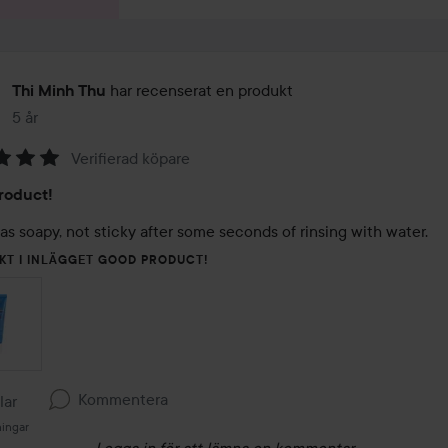
har recenserat en produkt
Thi Minh Thu
5 år
Inlägget skapades 5 år
Verifierad köpare
roduct!
t as soapy, not sticky after some seconds of rinsing with water. 
KT I INLÄGGET GOOD PRODUCT!
Kommentera
llar
ningar
Logga in
för att lämna en kommentar