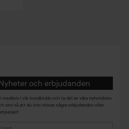
Nyheter och erbjudanden
li medlem i vår kundklubb och ta del av våra nyhetsbrev
ch sms så att du inte missar några erbjudanden eller
ampanjer!
E-post