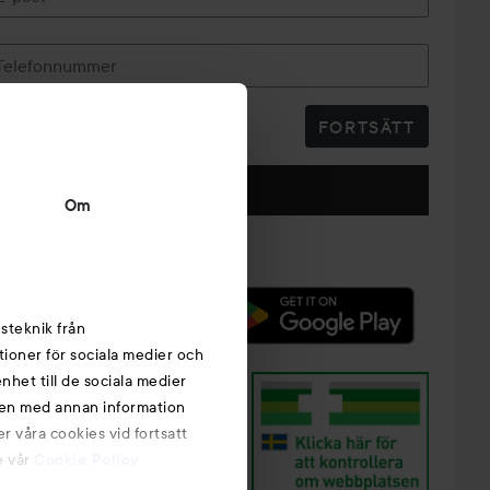
Telefonnummer
FORTSÄTT
Följ oss
Om
steknik från
tioner för sociala medier och
nhet till de sociala medier
nen med annan information
r våra cookies vid fortsatt
e vår
Cookie Policy