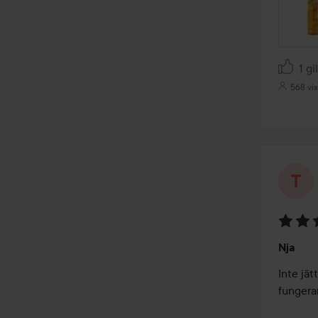
1 gi
568 vis
Betyg:
Nja
3
av
Inte jät
5
fungerar