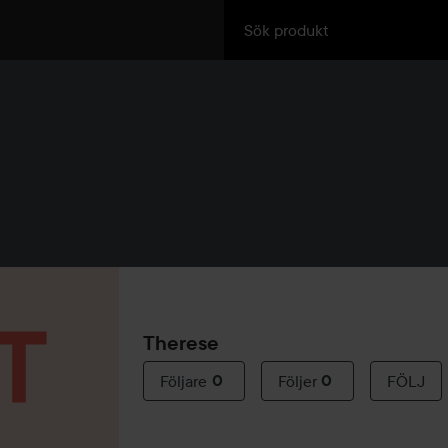
Therese
Följare
0
Följer
0
FÖLJ