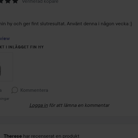
Verifierad köpare
in hy och ger fint slutresultat. Använt denna i någon vecka :) 

view
KT I INLÄGGET FIN HY
a
Kommentera
ningar
Logga in
för att lämna en kommentar
har recenserat en produkt
Therese