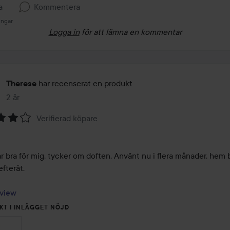
a
Kommentera
ingar
Logga in
för att lämna en kommentar
har recenserat en produkt
Therese
2 år
Inlägget skapades 2 år
Verifierad köpare
 bra för mig, tycker om doften. Använt nu i flera månader, hem bl
fteråt.

view
KT I INLÄGGET NÖJD