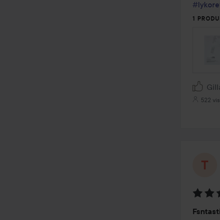
#lykore
1 PRODU
Gill
522 vis
Betyg:
Fsntast
5