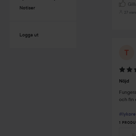
Gill
Notiser
27 visn
Logga ut
Betyg:
Nöjd
4
av
Fungerar
5
och fin e
#lykore
1 PRODU