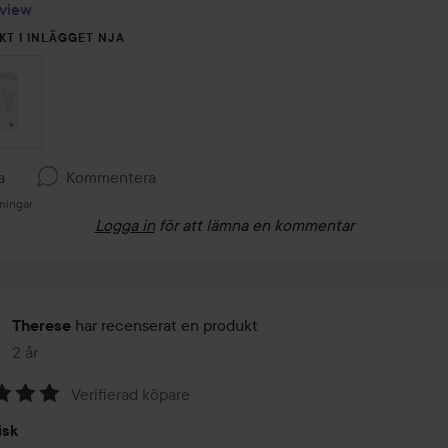
view
KT I INLÄGGET NJA
a
Kommentera
ningar
Logga in
för att lämna en kommentar
har recenserat en produkt
Therese
2 år
Inlägget skapades 2 år
Verifierad köpare
isk