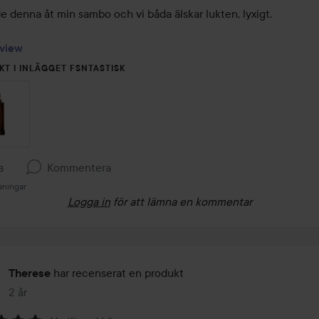
e denna åt min sambo och vi båda älskar lukten, lyxigt.

view
KT I INLÄGGET FSNTASTISK
a
Kommentera
sningar
Logga in
för att lämna en kommentar
har recenserat en produkt
Therese
2 år
Inlägget skapades 2 år