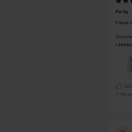
Betyg:
Fin hy
5
av
Passar m
5
#lykore
1 PRODU
Gill
415 vis