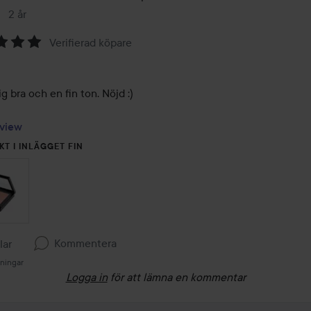
2 år
Inlägget skapades 2 år
Verifierad köpare
ig bra och en fin ton. Nöjd :) 

view
KT I INLÄGGET FIN
Kommentera
llar
sningar
Logga in
för att lämna en kommentar