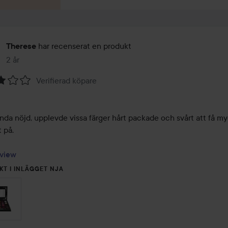
har recenserat en produkt
Therese
2 år
Inlägget skapades 2 år
Verifierad köpare
nda nöjd, upplevde vissa färger hårt packade och svårt att få my
på. 

view
KT I INLÄGGET NJA