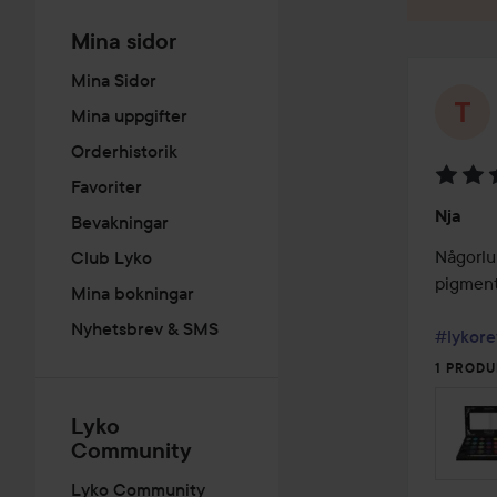
Mina sidor
Mina Sidor
Mina uppgifter
Orderhistorik
Favoriter
Betyg:
Nja
Bevakningar
3
av
Någorlu
Club Lyko
5
pigment 
Mina bokningar
Nyhetsbrev & SMS
#lykore
1 PRODU
Lyko
Community
Lyko Community