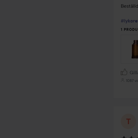
av
Beställd
5
#lykore
1 PRODU
Gill
1087 vi