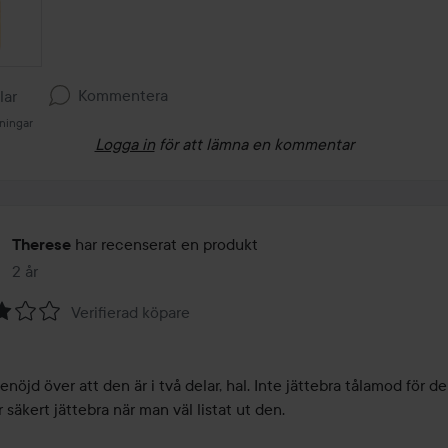
Kommentera
llar
ningar
Logga in
för att lämna en kommentar
har recenserat en produkt
Therese
2 år
Inlägget skapades 2 år
Verifierad köpare
tenöjd över att den är i två delar, hal. Inte jättebra tålamod för de
 säkert jättebra när man väl listat ut den. 
