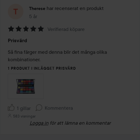
har recenserat en produkt
Therese
5 år
Inlägget skapades 5 år
Verifierad köpare
Betyg:
Prisvärd
5
av
Så fina färger med denna blir det många olika 
5
kombinationer. 
1 PRODUKT I INLÄGGET PRISVÄRD
Kommentera
1 gillar
583 visningar
Logga in
för att lämna en kommentar