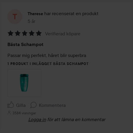
har recenserat en produkt
Therese
5 år
Inlägget skapades 5 år
Verifierad köpare
Betyg:
Bästa Schampot
5
av
Passar mig perfekt, håret blir superbra 
5
1 PRODUKT I INLÄGGET BÄSTA SCHAMPOT
Gilla
Kommentera
3584 visningar
Logga in
för att lämna en kommentar