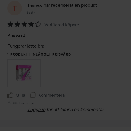
har recenserat en produkt
Therese
5 år
Inlägget skapades 5 år
Verifierad köpare
Betyg:
Prisvärd
4
av
Fungerar jätte bra 
5
1 PRODUKT I INLÄGGET PRISVÄRD
Gilla
Kommentera
3881 visningar
Logga in
för att lämna en kommentar