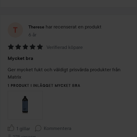
har recenserat en produkt
Therese
6 år
Inlägget skapades 6 år
Verifierad köpare
Betyg:
Mycket bra
5
av
Ger mycket fukt och väldigt prisvärda produkter från 
5
Matrix
1 PRODUKT I INLÄGGET MYCKET BRA
Kommentera
1 gillar
2715 visningar