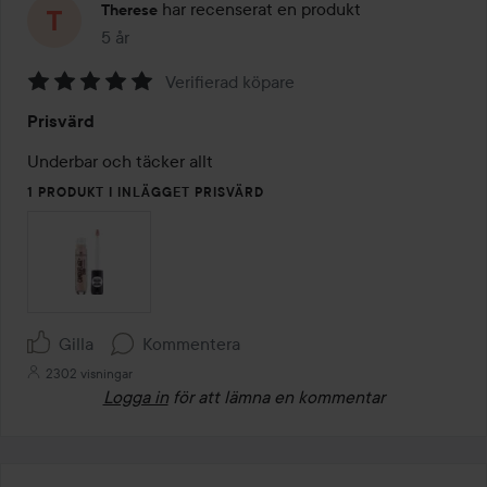
har recenserat en produkt
Therese
5 år
Inlägget skapades 5 år
Verifierad köpare
Betyg:
Prisvärd
5
av
Underbar och täcker allt 
5
1 PRODUKT I INLÄGGET PRISVÄRD
Gilla
Kommentera
2302 visningar
Logga in
för att lämna en kommentar