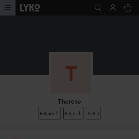
HOPPA TILL INNEHÅLLET
Therese
Följare
1
Följer
1
FÖLJ