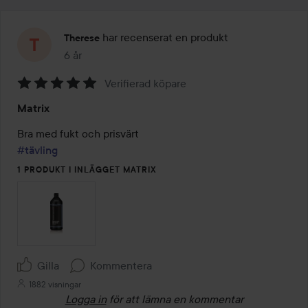
har recenserat en produkt
Therese
6 år
Inlägget skapades 6 år
Verifierad köpare
Betyg:
Matrix
5
av
5
#tävling
1 PRODUKT I INLÄGGET MATRIX
Gilla
Kommentera
1882 visningar
Logga in
för att lämna en kommentar