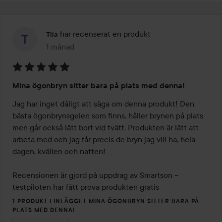
har recenserat en produkt
Tiia
1 månad
Inlägget skapades 1 månad
Betyg:
Mina ögonbryn sitter bara på plats med denna!
5
av
Jag har inget dåligt att säga om denna produkt! Den 
5
bästa ögonbrynsgelen som finns, håller brynen på plats 
men går också lätt bort vid tvätt. Produkten är lätt att 
arbeta med och jag får precis de bryn jag vill ha, hela 
dagen, kvällen och natten!

Recensionen är gjord på uppdrag av Smartson – 
testpiloten har fått prova produkten gratis
1 PRODUKT I INLÄGGET MINA ÖGONBRYN SITTER BARA PÅ
PLATS MED DENNA!