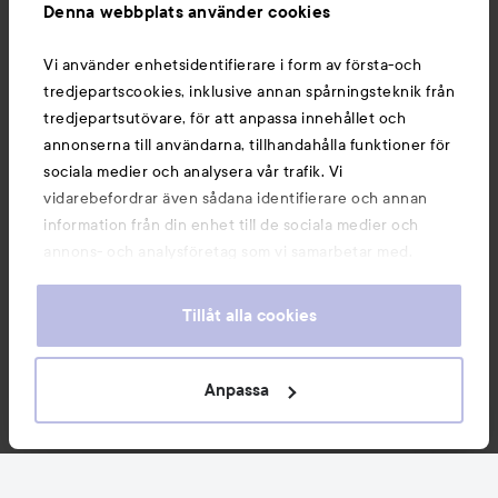
Denna webbplats använder cookies
Du kanske också gillar
Vi använder enhetsidentifierare i form av första-och
tredjepartscookies, inklusive annan spårningsteknik från
tredjepartsutövare, för att anpassa innehållet och
annonserna till användarna, tillhandahålla funktioner för
sociala medier och analysera vår trafik. Vi
vidarebefordrar även sådana identifierare och annan
information från din enhet till de sociala medier och
annons- och analysföretag som vi samarbetar med.
Dessa kan i sin tur kombinera informationen med annan
information som du har tillhandahållit eller som de har
Tillåt alla cookies
samlat in när du har använt deras tjänster. Du godkänner
våra cookies vid fortsatt användande av vår webbplats.
Copyright 2026
För information om hur du kan ändra inställningarna för
Anpassa
E-handel av Avensia
cookies, se vår
Cookie Policy