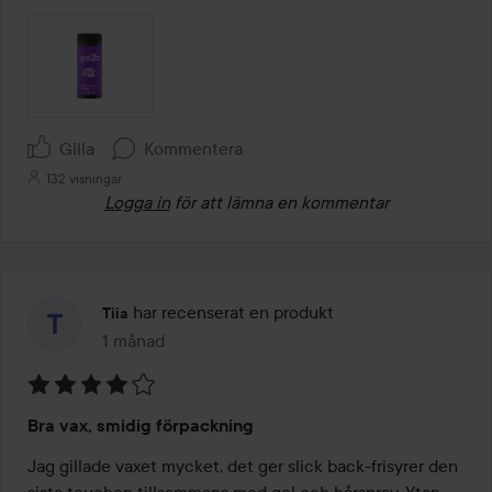
Gilla
Kommentera
132 visningar
Logga in
för att lämna en kommentar
har recenserat en produkt
Tiia
1 månad
Inlägget skapades 1 månad
Betyg:
Bra vax, smidig förpackning
4
av
Jag gillade vaxet mycket, det ger slick back-frisyrer den 
5
sista touchen tillsammans med gel och hårspray. Ytan 