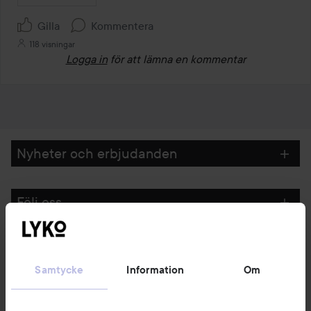
Gilla
Kommentera
118 visningar
Logga in
för att lämna en kommentar
Nyheter och erbjudanden
Följ oss
Kundservice
Samtycke
Information
Om
Information