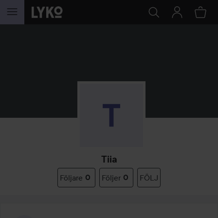
HOPPA TILL INNEHÅLLET
Tiia
Följare
0
Följer
0
FÖLJ