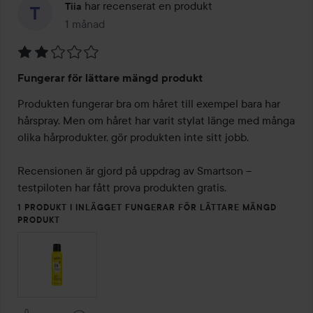
har recenserat en produkt
Tiia
1 månad
Inlägget skapades 1 månad
Betyg:
Fungerar för lättare mängd produkt
2
av
Produkten fungerar bra om håret till exempel bara har 
5
hårspray. Men om håret har varit stylat länge med många 
olika hårprodukter, gör produkten inte sitt jobb.

Recensionen är gjord på uppdrag av Smartson – 
testpiloten har fått prova produkten gratis.
1 PRODUKT I INLÄGGET FUNGERAR FÖR LÄTTARE MÄNGD
PRODUKT