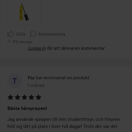
Gilla
Kommentera
192 visningar
Logga in
för att lämna en kommentar
har recenserat en produkt
Tiia
1 månad
Inlägget skapades 1 månad
Betyg:
Bästa hårsprayen!
5
av
Jag använde sprayen till min studentfrisyr, och frisyren 
5
höll sig lätt på plats i över två dagar! Trots det var det 