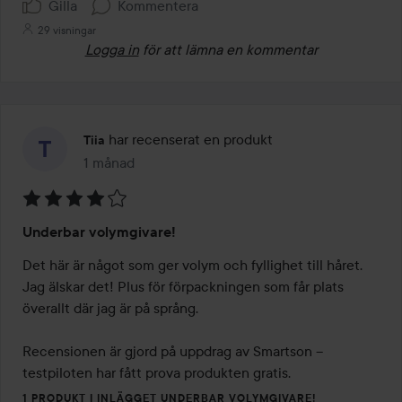
Gilla
Kommentera
29 visningar
Logga in
för att lämna en kommentar
har recenserat en produkt
Tiia
1 månad
Inlägget skapades 1 månad
Betyg:
Underbar volymgivare!
4
av
Det här är något som ger volym och fyllighet till håret. 
5
Jag älskar det! Plus för förpackningen som får plats 
överallt där jag är på språng.

Recensionen är gjord på uppdrag av Smartson – 
testpiloten har fått prova produkten gratis.
1 PRODUKT I INLÄGGET UNDERBAR VOLYMGIVARE!