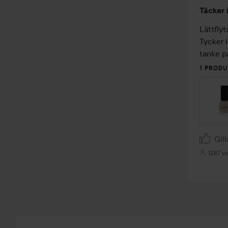
Betyg:
Täcker 
3
av
Lättflyt
5
Tycker 
tanke på
1 PRODU
Gill
1287 vi