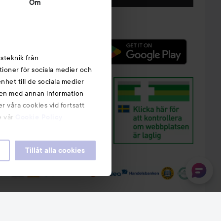
Om
steknik från
tioner för sociala medier och
nhet till de sociala medier
nen med annan information
r våra cookies vid fortsatt
e vår
Cookie Policy
Tillåt alla cookies