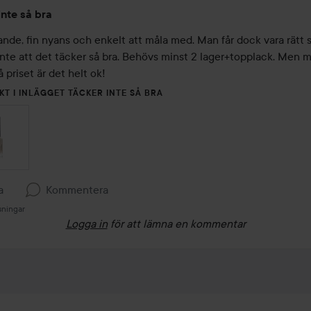
inte så bra
ande, fin nyans och enkelt att måla med. Man får dock vara rätt s
inte att det täcker så bra. Behövs minst 2 lager+topplack. Men m
 priset är det helt ok!
KT I INLÄGGET TÄCKER INTE SÅ BRA
a
Kommentera
sningar
Logga in
för att lämna en kommentar