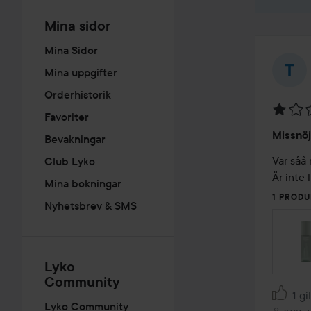
Mina sidor
Mina Sidor
Mina uppgifter
Orderhistorik
Favoriter
Betyg:
Missnö
Bevakningar
1
av
Var såå
Club Lyko
5
Är inte 
Mina bokningar
1 PRODU
Nyhetsbrev & SMS
Lyko
Community
1 gi
Lyko Community