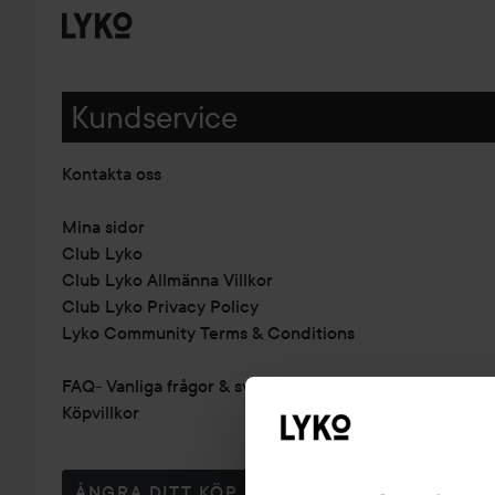
Kundservice
Kontakta oss
Mina sidor
Club Lyko
Club Lyko Allmänna Villkor
Club Lyko Privacy Policy
Lyko Community Terms & Conditions
FAQ- Vanliga frågor & svar
Köpvillkor
ÅNGRA DITT KÖP