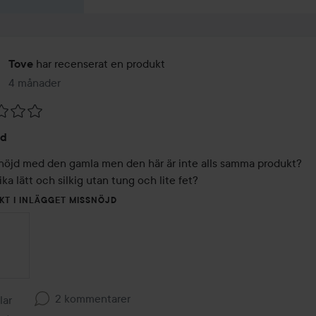
har recenserat en produkt
Tove
4 månader
Inlägget skapades 4 månader
jd
 nöjd med den gamla men den här är inte alls samma produkt?

lika lätt och silkig utan tung och lite fet?
KT I INLÄGGET MISSNÖJD
2 kommentarer
llar