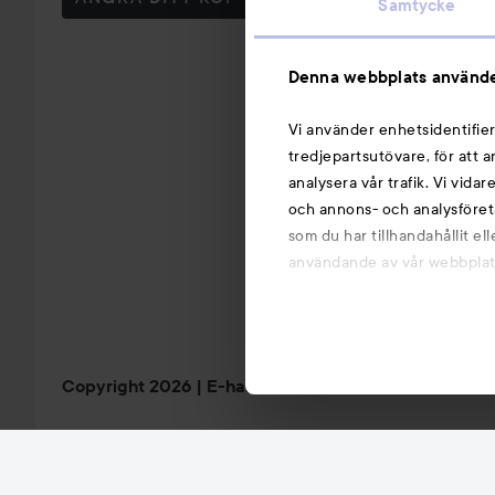
Samtycke
Denna webbplats använde
Vi använder enhetsidentifier
tredjepartsutövare, för att 
analysera vår trafik. Vi vida
och annons- och analysföret
som du har tillhandahållit el
användande av vår webbplats.
Copyright 2026
E-handel av Avensia