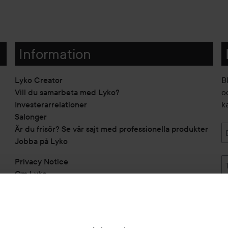
Information
Lyko Creator
B
Vill du samarbeta med Lyko?
o
Investerarrelationer
k
Salonger
Är du frisör? Se vår sajt med professionella produkter
Jobba på Lyko
Privacy Notice
Om Lyko
Tillgänglighetsredogörelse
Topplista
Rabattkoder