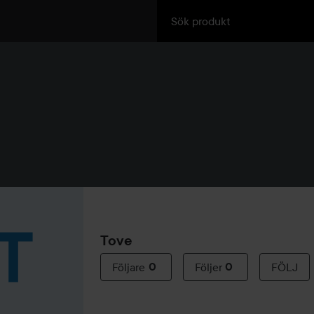
Tove
Följare
0
Följer
0
FÖLJ