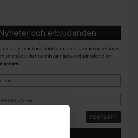
Nyheter och erbjudanden
li medlem i vår kundklubb och ta del av våra nyhetsbrev
ch sms så att du inte missar några erbjudanden eller
ampanjer!
E-post
Telefonnummer
FORTSÄTT
Följ oss