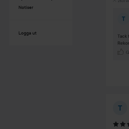
2631 vi
Notiser
Logga ut
Tack f
Rekom
G