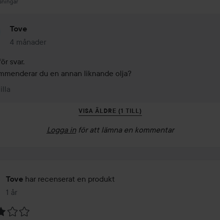
sningar
Tove
4 månader
Kommentaren lades 4 månader
ör svar.

menderar du en annan liknande olja? 
illa
VISA ÄLDRE (1 TILL)
Logga in
för att lämna en kommentar
har recenserat en produkt
Tove
1 år
Inlägget skapades 1 år