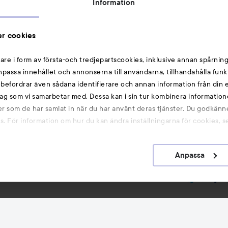
Information
Michael Edwards Fragrances of the World
Cookie Consent
r cookies
Privacy Notice for Suppliers and other Business
Partners
are i form av första-och tredjepartscookies, inklusive annan spårning
anpassa innehållet och annonserna till användarna, tillhandahålla funk
Du kanske också gillar
rebefordrar även sådana identifierare och annan information från din e
ag som vi samarbetar med. Dessa kan i sin tur kombinera informatio
ler som de har samlat in när du har använt deras tjänster. Du godkänne
Smink
 För information om hur du kan ändra inställningarna för cookies, s
Hårnålar
Hårsnoddar
Anpassa