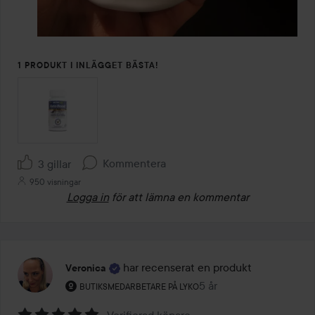
1 PRODUKT I INLÄGGET BÄSTA!
Kommentera
3 gillar
950 visningar
Logga in
för att lämna en kommentar
har recenserat en produkt
Veronica
Användarens roll: Butiksmedarbetare på Lyko.
5 år
Inlägget skapades 5 år
BUTIKSMEDARBETARE PÅ LYKO
Verifierad köpare