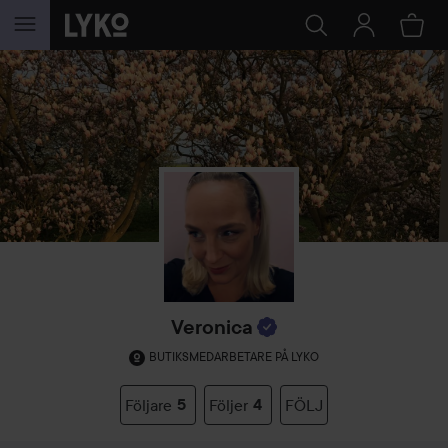
HOPPA TILL INNEHÅLLET
Veronica
BUTIKSMEDARBETARE PÅ LYKO
Följare
5
Följer
4
FÖLJ