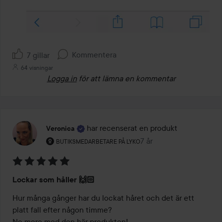
Kommentera
7 gillar
64 visningar
Logga in
för att lämna en kommentar
har recenserat en produkt
Veronica
Användarens roll: Butiksmedarbetare på Lyko.
7 år
Inlägget skapades 7 år
BUTIKSMEDARBETARE PÅ LYKO
Betyg:
Lockar som håller 🙌🏻
5
av
Hur många gånger har du lockat håret och det är ett 
5
platt fall efter någon timme? 
