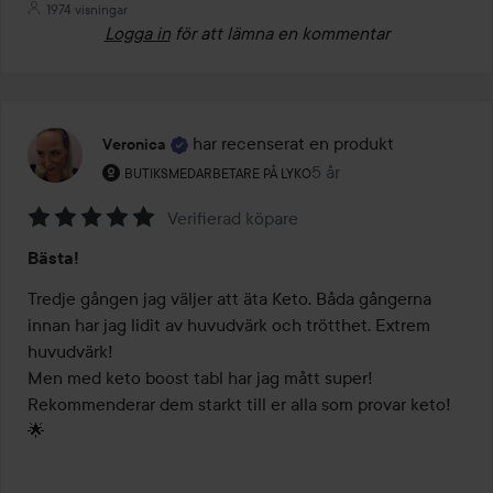
1974 visningar
Logga in
för att lämna en kommentar
har recenserat en produkt
Veronica
Användarens roll: Butiksmedarbetare på Lyko.
5 år
Inlägget skapades 5 år
BUTIKSMEDARBETARE PÅ LYKO
Verifierad köpare
Betyg:
Bästa!
5
av
Tredje gången jag väljer att äta Keto. Båda gångerna 
5
innan har jag lidit av huvudvärk och trötthet. Extrem 
huvudvärk! 

Men med keto boost tabl har jag mått super! 

Rekommenderar dem starkt till er alla som provar keto! 