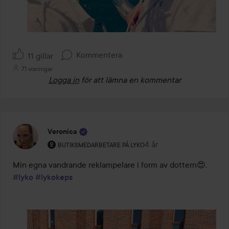
Kommentera
11 gillar
71 visningar
Logga in
för att lämna en kommentar
Veronica
Användarens roll: Butiksmedarbetare på Lyko.
4 år
Inlägget skapades 4 år
BUTIKSMEDARBETARE PÅ LYKO
Min egna vandrande reklampelare i form av dottern😍. 
#lyko
#lykokeps