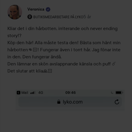
Veronica
Användarens roll: Butiksmedarbetare på Lyko.
5 år
Inlägget skapades 5 år
BUTIKSMEDARBETARE PÅ LYKO
Kliar det i din hårbotten, irriterande och never ending 
story!? 

Köp den här! Alla måste testa den! Bästa som hänt min 
hårbotten👊🏻! Fungerar även i torrt hår. Jag fönar inte 
in den. Den fungerar ändå. 

Den lämnar en skön avslappnande känsla och puff ☄️ 
Det slutar att klia🙏🏻 