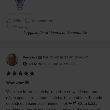
Gilla
Kommentera
7382 visningar
Logga in
för att lämna en kommentar
har recenserat en produkt
Veronica
Användarens roll: Butiksmedarbetare på Lyko.
5 år
Inlägget skapades 5 år
BUTIKSMEDARBETARE PÅ LYKO
Betyg:
Wow wow 🤩
5
av
Var super irriterad i hårbotten efter en weekend utan 
5
något special schampo till hårbottens problem. Testade 
den här och hamnade i himmelriket ☁️🌈 Bästa bästa 
nerdämpande schampot på evigheter. Slutade klia med 