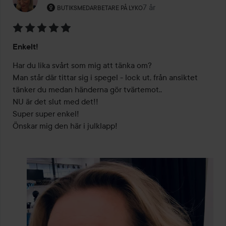
Användarens roll: Butiksmedarbetare på Lyko.
7 år
Inlägget skapades 7 år
BUTIKSMEDARBETARE PÅ LYKO
Betyg:
Enkelt!
5
av
Har du lika svårt som mig att tänka om? 

5
Man står där tittar sig i spegel - lock ut, från ansiktet 
tänker du medan händerna gör tvärtemot..

NU är det slut med det!! 

Super super enkel! 

Önskar mig den här i julklapp! 