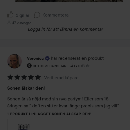
Kommentera
5 gillar
47 visningar
Logga in
för att lämna en kommentar
har recenserat en produkt
Veronica
Användarens roll: Butiksmedarbetare på Lyko.
5 år
Inlägget skapades 5 år
BUTIKSMEDARBETARE PÅ LYKO
Verifierad köpare
Betyg:
Sonen älskar den!
5
av
Sonen är så nöjd med sin nya parfym! Eller som 18 
5
1 PRODUKT I INLÄGGET SONEN ÄLSKAR DEN!