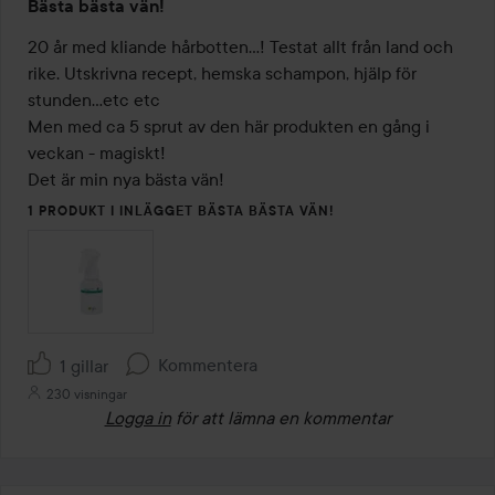
Bästa bästa vän!
5
av
20 år med kliande hårbotten...! Testat allt från land och 
5
rike. Utskrivna recept, hemska schampon, hjälp för 
stunden...etc etc 

Men med ca 5 sprut av den här produkten en gång i 
veckan - magiskt! 

1 PRODUKT I INLÄGGET BÄSTA BÄSTA VÄN!
Kommentera
1 gillar
230 visningar
Logga in
för att lämna en kommentar