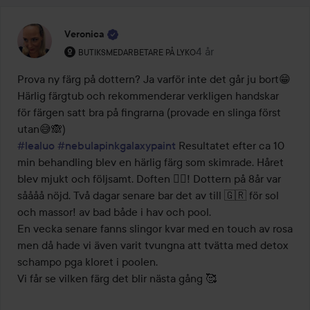
Veronica
Användarens roll: Butiksmedarbetare på Lyko.
4 år
Inlägget skapades 4 år
BUTIKSMEDARBETARE PÅ LYKO
Prova ny färg på dottern? Ja varför inte det går ju bort😁 
Härlig färgtub och rekommenderar verkligen handskar 
för färgen satt bra på fingrarna (provade en slinga först 
#lealuo
#nebulapinkgalaxypaint
 Resultatet efter ca 10 
min behandling blev en härlig färg som skimrade. Håret 
blev mjukt och följsamt. Doften 👍🏻! Dottern på 8år var 
såååå nöjd. Två dagar senare bar det av till 🇬🇷 för sol 
och massor! av bad både i hav och pool. 

En vecka senare fanns slingor kvar med en touch av rosa 
men då hade vi även varit tvungna att tvätta med detox 
schampo pga kloret i poolen. 
