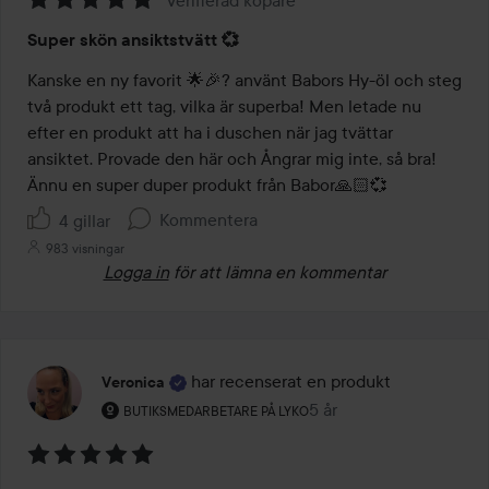
Betyg:
Super skön ansiktstvätt 💞
5
av
Kanske en ny favorit 🌟🎉? använt Babors Hy-öl och steg 
5
två produkt ett tag, vilka är superba! Men letade nu 
efter en produkt att ha i duschen när jag tvättar 
ansiktet. Provade den här och Ångrar mig inte, så bra! 
Ännu en super duper produkt från Babor🙏🏻💞 
Kommentera
4 gillar
983 visningar
Logga in
för att lämna en kommentar
har recenserat en produkt
Veronica
Användarens roll: Butiksmedarbetare på Lyko.
5 år
Inlägget skapades 5 år
BUTIKSMEDARBETARE PÅ LYKO
Betyg: