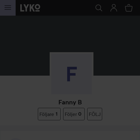
HOPPA TILL INNEHÅLLET
Fanny B
Följare
1
Följer
0
FÖLJ