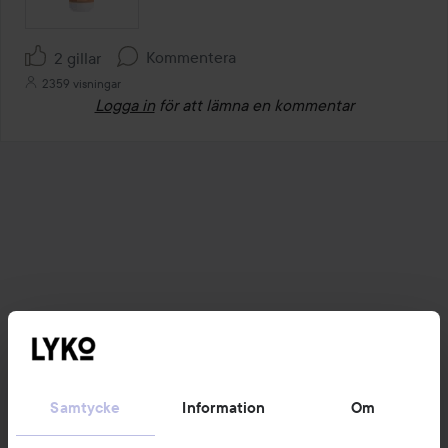
Kommentera
2 gillar
2359 visningar
Logga in
för att lämna en kommentar
Samtycke
Information
Om