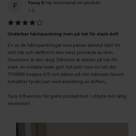
har recenserat en produkt
Fanny B
1 år
Inlägget skapades 1 år
Betyg:
Underbar hårinpackning men på tok för stark doft
4
av
En av de hårinpackningar som passar absolut bäst för 
5
mitt hår och deffintivt den mest prisvärda av dom. 
Dessutom är den dryg. Däremot är doften på tok för 
stark, en mildare hade gett full pott men nu blir det 
TYVÄRR knappa 4/5 och jakten på min hårmask-favorit 
fortsätter tyvärr just med anledning av doften... 

Tack influenster för gratis produkttest i utbyte mot ärlig 
recension! 