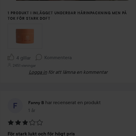
1 PRODUKT I INLÄGGET UNDERBAR HÅRINPACKNING MEN PÅ
TOK FÖR STARK DOFT
Kommentera
4 gillar
2451 visningar
Logga in
för att lämna en kommentar
har recenserat en produkt
Fanny B
1 år
Inlägget skapades 1 år
Betyg:
För stark lukt och för högt pris