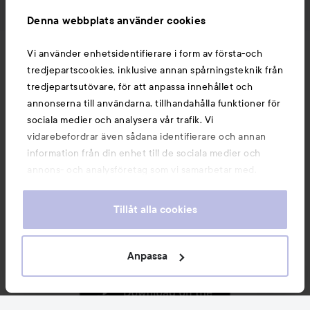
Denna webbplats använder cookies
Nyheter och erbjudanden
Vi använder enhetsidentifierare i form av första-och
tredjepartscookies, inklusive annan spårningsteknik från
tredjepartsutövare, för att anpassa innehållet och
Följ oss
annonserna till användarna, tillhandahålla funktioner för
sociala medier och analysera vår trafik. Vi
vidarebefordrar även sådana identifierare och annan
Kundservice
information från din enhet till de sociala medier och
annons- och analysföretag som vi samarbetar med.
Dessa kan i sin tur kombinera informationen med annan
Information
information som du har tillhandahållit eller som de har
Tillåt alla cookies
samlat in när du har använt deras tjänster. Du godkänner
våra cookies vid fortsatt användande av vår webbplats.
Du kanske också gillar
För information om hur du kan ändra inställningarna för
Anpassa
cookies, se vår
Cookie Policy