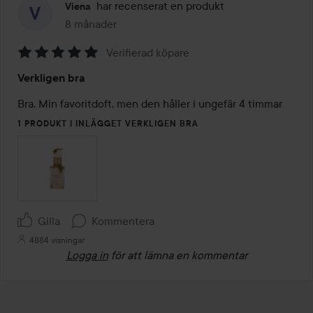
har recenserat en produkt
Viena
8 månader
Inlägget skapades 8 månader
Verifierad köpare
Betyg:
Verkligen bra
5
av
Bra. Min favoritdoft, men den håller i ungefär 4 timmar
5
1 PRODUKT I INLÄGGET VERKLIGEN BRA
Gilla
Kommentera
4884 visningar
Logga in
för att lämna en kommentar