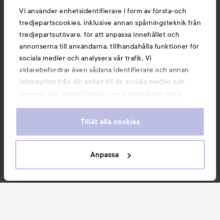
Vi använder enhetsidentifierare i form av första-och
tredjepartscookies, inklusive annan spårningsteknik från
tredjepartsutövare, för att anpassa innehållet och
annonserna till användarna, tillhandahålla funktioner för
sociala medier och analysera vår trafik. Vi
vidarebefordrar även sådana identifierare och annan
information från din enhet till de sociala medier och
annons- och analysföretag som vi samarbetar med.
Dessa kan i sin tur kombinera informationen med annan
information som du har tillhandahållit eller som de har
Tillåt alla cookies
samlat in när du har använt deras tjänster. Du godkänner
våra cookies vid fortsatt användande av vår webbplats.
För information om hur du kan ändra inställningarna för
Anpassa
cookies, se vår
Cookie Policy
Nyheter och erbjudanden