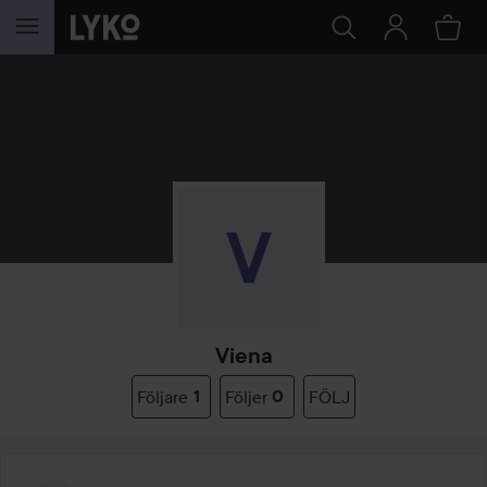
HOPPA TILL INNEHÅLLET
Viena
Följare
1
Följer
0
FÖLJ