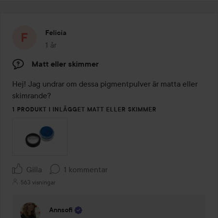
Felicia
1 år
Inlägget skapades 1 år
Matt eller skimmer
Hej! Jag undrar om dessa pigmentpulver är matta eller 
skimrande?
1 PRODUKT I INLÄGGET MATT ELLER SKIMMER
Gilla
1 kommentar
563 visningar
Annsofi