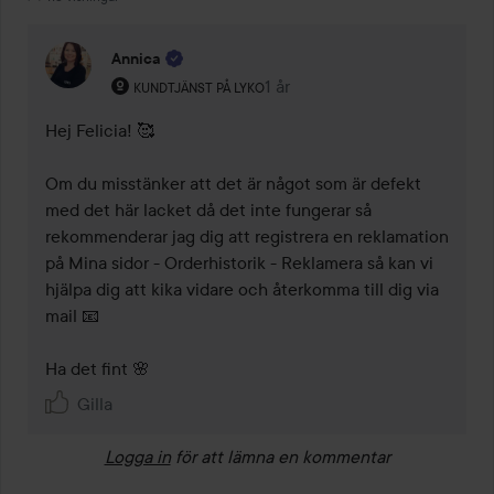
Annica
Användarens roll: Kundtjänst på Lyko.
1 år
Kommentaren lades 1 år
KUNDTJÄNST PÅ LYKO
Hej Felicia! 🥰 

Om du misstänker att det är något som är defekt 
med det här lacket då det inte fungerar så 
rekommenderar jag dig att registrera en reklamation 
på Mina sidor - Orderhistorik - Reklamera så kan vi 
hjälpa dig att kika vidare och återkomma till dig via 
mail 📧 

Ha det fint 🌸
Gilla
Logga in
för att lämna en kommentar