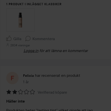
1 PRODUKT I INLÄGGET KLASSIKER
Gilla
Kommentera
2834 visningar
Logga in
för att lämna en kommentar
har recenserat en produkt
Felicia
1 år
Inlägget skapades 1 år
Verifierad köpare
Betyg:
Håller inte
2
av
Produkten heter ”lasting tint” vilket gjorde att jag 