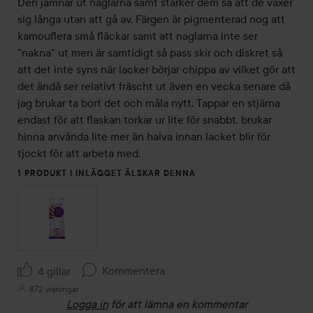
Den jämnar ut naglarna samt stärker dem så att de växer 
sig långa utan att gå av. Färgen är pigmenterad nog att 
kamouflera små fläckar samt att naglarna inte ser 
"nakna" ut men är samtidigt så pass skir och diskret så 
att det inte syns när lacker börjar chippa av vilket gör att 
det ändå ser relativt fräscht ut även en vecka senare då 
jag brukar ta bort det och måla nytt. Tappar en stjärna 
endast för att flaskan torkar ur lite för snabbt, brukar 
hinna använda lite mer än halva innan lacket blir för 
tjockt för att arbeta med.
1 PRODUKT I INLÄGGET ÄLSKAR DENNA
Kommentera
4 gillar
872 visningar
Logga in
för att lämna en kommentar