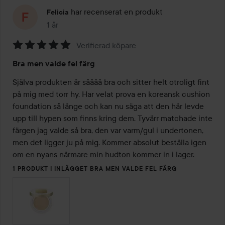
har recenserat en produkt
Felicia
1 år
Inlägget skapades 1 år
Verifierad köpare
Betyg:
Bra men valde fel färg
5
av
Själva produkten är såååå bra och sitter helt otroligt fint 
5
på mig med torr hy. Har velat prova en koreansk cushion 
foundation så länge och kan nu säga att den här levde 
upp till hypen som finns kring dem. Tyvärr matchade inte 
färgen jag valde så bra, den var varm/gul i undertonen, 
men det ligger ju på mig. Kommer absolut beställa igen 
om en nyans närmare min hudton kommer in i lager. 
1 PRODUKT I INLÄGGET BRA MEN VALDE FEL FÄRG