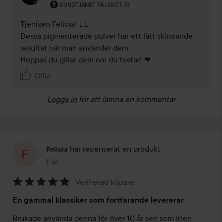
Användarens roll: Kundtjänst på Lyko.
1 år
Kommentaren lades 1 år
KUNDTJÄNST PÅ LYKO
Tjenixen Felicia! 🤸‍♀️

Dessa pigmenterade pulver har ett lätt skimrande 
resultat när man använder dem. 

Hoppas du gillar dem om du testar! ❤ 
Gilla
Logga in
för att lämna en kommentar
har recenserat en produkt
Felicia
1 år
Inlägget skapades 1 år
Verifierad köpare
Betyg:
En gammal klassiker som fortfarande levererar
5
av
Brukade använda denna för över 10 år sen som liten 