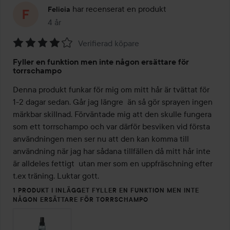
har recenserat en produkt
Felicia
4 år
Inlägget skapades 4 år
Verifierad köpare
Betyg:
Fyller en funktion men inte någon ersättare för
4
torrschampo
av
Denna produkt funkar för mig om mitt hår är tvättat för 
5
1-2 dagar sedan. Går jag längre  än så gör sprayen ingen 
märkbar skillnad. Förväntade mig att den skulle fungera 
som ett torrschampo och var därför besviken vid första 
användningen men ser nu att den kan komma till 
användning när jag har sådana tillfällen då mitt hår inte 
är alldeles fettigt  utan mer som en uppfräschning efter 
t.ex träning. Luktar gott.
1 PRODUKT I INLÄGGET FYLLER EN FUNKTION MEN INTE
NÅGON ERSÄTTARE FÖR TORRSCHAMPO