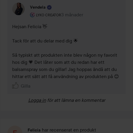
Vendela
Användarens roll: Lyko Creator.
3 månader
Kommentaren lades 3 månader
LYKO CREATOR
Hejsan Felicia 👋

Tack för att du delar med dig 🌟

Så typiskt att produkten inte blev någon ny favorit 
hos dig 💗 Det låter som att du redan har ett 
balsamspray som du gillar! Jag hoppas ändå att du 
hittar ett sätt att få användning av produkten på 😊
Gilla
Logga in
för att lämna en kommentar
har recenserat en produkt
Felicia