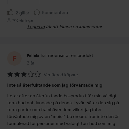
Kommentera
2 gillar
1916 visningar
Logga in
för att lämna en kommentar
har recenserat en produkt
Felicia
2 år
Inlägget skapades 2 år
Verifierad köpare
Betyg:
Inte så återfuktande som jag förväntade mig
3
av
Letar efter en återfuktande basprodukt för min väldigt 
5
torra hud och landade på denna. Tyvärr säter den sig på 
torra partier och framhäver dem vilket jag inter 
förväntade mig av en "moist" bb cream. Tror inte den är 
formulerad för personer med väldigt torr hud som mig 