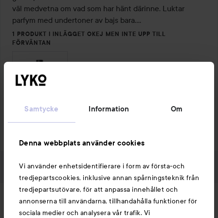
väl medvetna om vad som har hänt därinne. Luktar 
parfym med undertoner av bajs bara….
1 PRODUKT I INLÄGGET OKEJ MEN INTE UPP TILL
FÖRVÄNTAN
Samtycke
Information
Om
Gilla
Kommentera
2728 visningar
Logga in
för att lämna en kommentar
Denna webbplats använder cookies
Vi använder enhetsidentifierare i form av första-och
tredjepartscookies, inklusive annan spårningsteknik från
tredjepartsutövare, för att anpassa innehållet och
Nyheter och erbjudanden
annonserna till användarna, tillhandahålla funktioner för
sociala medier och analysera vår trafik. Vi