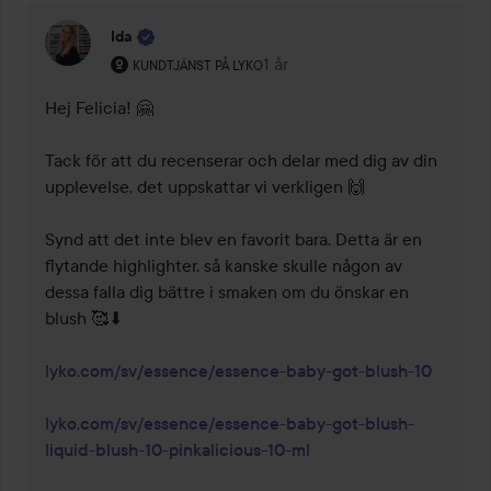
Ida
Användarens roll: Kundtjänst på Lyko.
1 år
Kommentaren lades 1 år
KUNDTJÄNST PÅ LYKO
Hej Felicia! 🤗 

Tack för att du recenserar och delar med dig av din 
upplevelse, det uppskattar vi verkligen 🙌 

Synd att det inte blev en favorit bara. Detta är en 
flytande highlighter, så kanske skulle någon av 
dessa falla dig bättre i smaken om du önskar en 
blush 🥰⬇ 

lyko.com/sv/essence/essence-baby-got-blush-10
lyko.com/sv/essence/essence-baby-got-blush-
liquid-blush-10-pinkalicious-10-ml