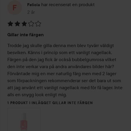
har recenserat en produkt
Felicia
2 år
Inlägget skapades 2 år
Betyg:
Gillar inte färgen
3
av
Trodde jag skulle gilla denna men blev tyvärr väldigt 
5
besviken. Känns i princip som ett vanligt nagellack. 
Färgen på den jag fick är också bubbelgumrosa vilket 
den inte verkar vara på andra användares bilder här? 
Förväntade mig en mer naturlig färg men med 2 lager 
som förpackningen rekommenderar ser det bara ut som 
att jag använt ett vanligt nagellack med för få lager. Inte 
alls en snygg look enligt mig.
1 PRODUKT I INLÄGGET GILLAR INTE FÄRGEN