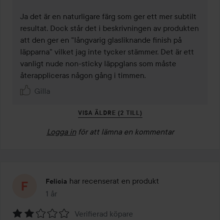
Ja det är en naturligare färg som ger ett mer subtilt 
resultat. Dock står det i beskrivningen av produkten 
att den ger en "långvarig glasliknande finish på 
läpparna" vilket jag inte tycker stämmer. Det är ett 
vanligt nude non-sticky läppglans som måste 
återappliceras någon gång i timmen.
Gilla
VISA ÄLDRE (2 TILL)
Logga in
för att lämna en kommentar
har recenserat en produkt
Felicia
1 år
Inlägget skapades 1 år
Verifierad köpare