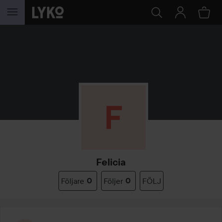
HOPPA TILL INNEHÅLLET
Felicia
Följare
0
Följer
0
FÖLJ