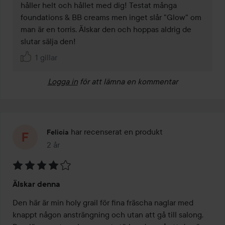
håller helt och hållet med dig! Testat många 
foundations & BB creams men inget slår "Glow" om 
man är en torris. Älskar den och hoppas aldrig de 
slutar sälja den! 
1 gillar
Logga in
för att lämna en kommentar
har recenserat en produkt
Felicia
2 år
Inlägget skapades 2 år
Betyg:
Älskar denna
4
av
Den här är min holy grail för fina fräscha naglar med 
5
knappt någon ansträngning och utan att gå till salong. 