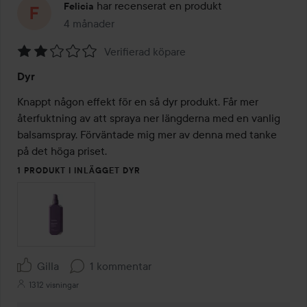
har recenserat en produkt
Felicia
4 månader
Inlägget skapades 4 månader
Verifierad köpare
Betyg:
Dyr
2
av
Knappt någon effekt för en så dyr produkt. Får mer 
5
återfuktning av att spraya ner längderna med en vanlig 
balsamspray. Förväntade mig mer av denna med tanke 
på det höga priset.
1 PRODUKT I INLÄGGET DYR
Gilla
1 kommentar
1312 visningar