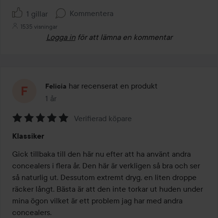
Kommentera
1 gillar
1535 visningar
Logga in
för att lämna en kommentar
har recenserat en produkt
Felicia
1 år
Inlägget skapades 1 år
Verifierad köpare
Betyg:
Klassiker
5
av
Gick tillbaka till den här nu efter att ha använt andra 
5
concealers i flera år. Den här är verkligen så bra och ser 
så naturlig ut. Dessutom extremt dryg, en liten droppe 
räcker långt. Bästa är att den inte torkar ut huden under 
mina ögon vilket är ett problem jag har med andra 
concealers. 