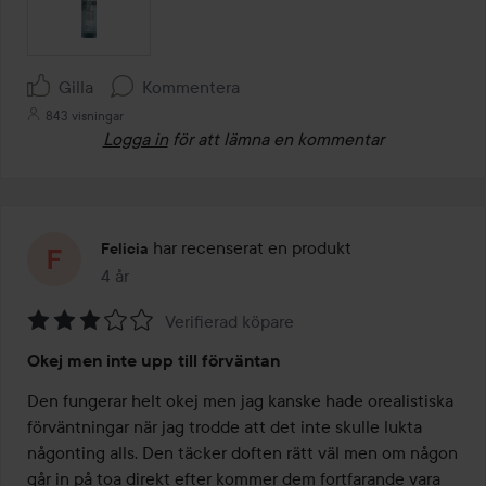
Gilla
Kommentera
843 visningar
Logga in
för att lämna en kommentar
har recenserat en produkt
Felicia
4 år
Inlägget skapades 4 år
Verifierad köpare
Betyg:
Okej men inte upp till förväntan
3
av
Den fungerar helt okej men jag kanske hade orealistiska 
5
förväntningar när jag trodde att det inte skulle lukta 
någonting alls. Den täcker doften rätt väl men om någon 
går in på toa direkt efter kommer dem fortfarande vara 