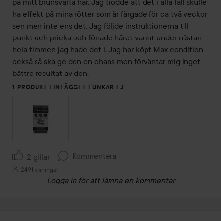
5
på mitt brunsvarta hår. Jag trodde att det i alla fall skulle 
ha effekt på mina rötter som är färgade för ca två veckor 
sen men inte ens det. Jag följde instruktionerna till 
punkt och pricka och fönade håret varmt under nästan 
hela timmen jag hade det i. Jag har köpt Max condition 
också så ska ge den en chans men förväntar mig inget 
bättre resultat av den.
1 PRODUKT I INLÄGGET FUNKAR EJ
Kommentera
2 gillar
2491 visningar
Logga in
för att lämna en kommentar