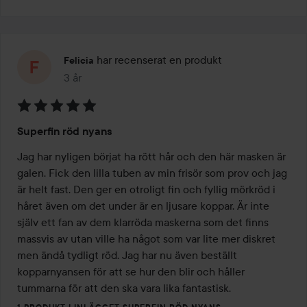
har recenserat en produkt
Felicia
3 år
Inlägget skapades 3 år
Betyg:
Superfin röd nyans
5
av
Jag har nyligen börjat ha rött hår och den här masken är 
5
galen. Fick den lilla tuben av min frisör som prov och jag 
är helt fast. Den ger en otroligt fin och fyllig mörkröd i 
håret även om det under är en ljusare koppar. Är inte 
själv ett fan av dem klarröda maskerna som det finns 
massvis av utan ville ha något som var lite mer diskret 
men ändå tydligt röd. Jag har nu även beställt 
kopparnyansen för att se hur den blir och håller 
tummarna för att den ska vara lika fantastisk.