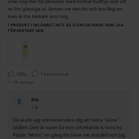
utan nog mer för personer med normal hudtyp som vill 
se lite glansiga ut. Annars var den fin och bra färg om 
man är lite blekare som mig. 
1 PRODUKT I INLÄGGET INTE SÅ ÅTERFUKTANDE SOM JAG
FÖRVÄNTADE MIG
Gilla
1 kommentar
114 visningar
Eliz
1 år
Kommentaren lades 1 år
Då skulle jag rekommendera dig att testa "Glow" 
istället. Den är super för min uttorkande & torra hy. 
Köpte "Moist" en gång för Glow var slutsåld och jag 