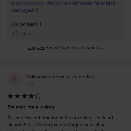
lyko.com/sv/by-lyko/by-lyko-skintastic-face-stick-
candygasm3
Gilla
Logga in
för att lämna en kommentar
har recenserat en produkt
Felicia
2 år
Inlägget skapades 2 år
Betyg:
Bra men inte alls dryg
4
av
Älskar dessa och framförallt är dom väldigt enkla att 
5
blanda för att få fram just den färgen man vill ha. 