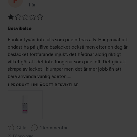
1 år
Inlägget skapades 1 år
Betyg:
Besvikelse
1
av
Funkar tyvärr inte alls som peeloffbas alls. Har provat att 
5
endast ha på själva baslacket också men efter en dag är 
baslacket fortfarande mjukt, det hårdnar aldrig riktigt 
vilket gör att det inte fungerar som peel off. Det går att 
skrapa av lacket i klumpar men det är mer jobb än att 
bara använda vanlig aceton....
1 PRODUKT I INLÄGGET BESVIKELSE
Gilla
1 kommentar
118 visningar