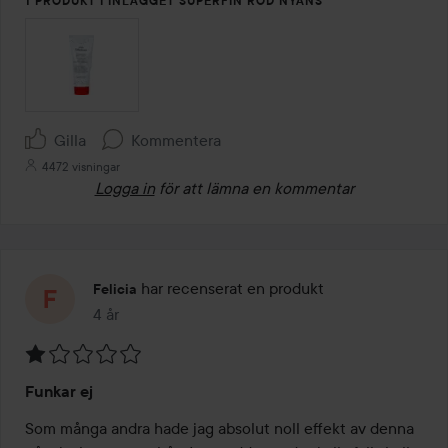
1 PRODUKT I INLÄGGET SUPERFIN RÖD NYANS
Gilla
Kommentera
4472 visningar
Logga in
för att lämna en kommentar
har recenserat en produkt
Felicia
4 år
Inlägget skapades 4 år
Betyg:
Funkar ej
1
av
Som många andra hade jag absolut noll effekt av denna 