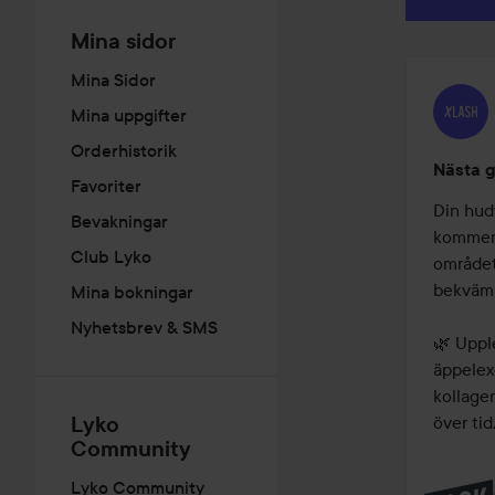
Mina sidor
Mina Sidor
Mina uppgifter
Orderhistorik
Nästa g
Favoriter
Din hud
Bevakningar
kommer 
Club Lyko
området
bekväm 
Mina bokningar
Nyhetsbrev & SMS
🌿 Uppl
äppelex
kollagen
Lyko
över tid
Community
Lyko Community