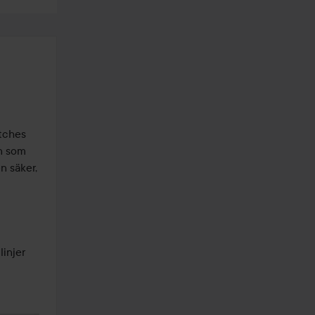
tches 
n som 
 säker, 
injer 