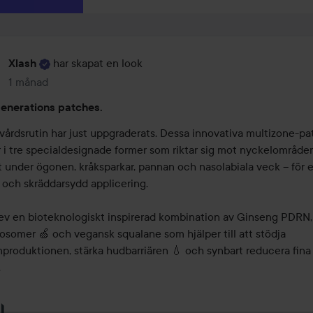
har skapat en look
Xlash
1 månad
Inlägget skapades 1 månad
enerations patches.
vårdsrutin har just uppgraderats. Dessa innovativa multizone-pa
i tre specialdesignade former som riktar sig mot nyckelområde
 under ögonen, kråksparkar, pannan och nasolabiala veck – för en
och skräddarsydd applicering.

ev en bioteknologiskt inspirerad kombination av Ginseng PDRN, 
osomer 🍏 och vegansk squalane som hjälper till att stödja 
produktionen, stärka hudbarriären 💧 och synbart reducera fina l
.