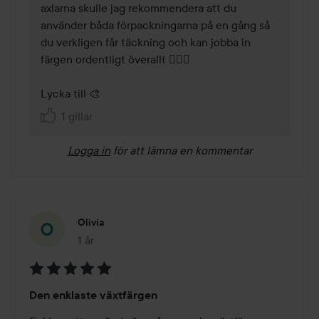
axlarna skulle jag rekommendera att du 
använder båda förpackningarna på en gång så 
du verkligen får täckning och kan jobba in 
färgen ordentligt överallt 💆🏼‍♀️

Lycka till 🎨 
1 gillar
Logga in
för att lämna en kommentar
Olivia
1 år
Inlägget skapades 1 år
Betyg:
Den enklaste växtfärgen
5