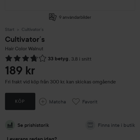
9 användarbilder
Start
Cultivator´s
Cultivator´s
Hair Color
Walnut
33 betyg
,
3.8 i snitt
Hoppa till Betyg & kommentarer
189 kr
Fri frakt vid köp från 300 kr, kan skickas omgående
Matcha
Favorit
KÖP
Se prishistorik
Finns inte i butik
Leverans redan idag?