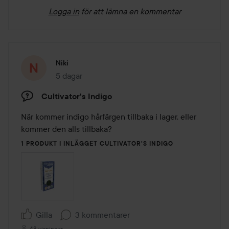
Logga in
för att lämna en kommentar
Niki
5 dagar
Inlägget skapades 5 dagar
Cultivator's Indigo
När kommer indigo hårfärgen tillbaka i lager, eller 
kommer den alls tillbaka?
1 PRODUKT I INLÄGGET CULTIVATOR'S INDIGO
Gilla
3 kommentarer
48 visningar