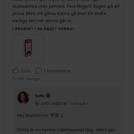
skonsamma utan peroxid. Fina färger!! Sugen på att 
prova. Men vill gärna kunna gå över till andra 
vanliga sen när denna går ur.
1 PRODUKT I INLÄGGET HENNA?
Gilla
1 kommentar
1392 visningar
Sofia
Användarens roll: Lyko Creator.
7 månader
Kommentaren lades 7 månader
LYKO CREATOR
Hej StyleStory! 👋🏼☺️

Detta är en henna-/växtbaserad färg, vilket gör 