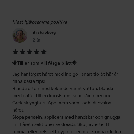
färg. Ju starkare färg desto djupare slutresultat. Tvätta bort.
STEG 2: Följ instruktioner och färga med den önskade
nyansen direkt efter steg 1.
Mest hjälpsamma positiva
Ibland kan färgen visa gröna toner. Denna effekt kommer
Bashaoberg
normalt att försvinna inom de första dagarna efter
2 år
Inlägget skapades 2 år
färgningen. Om ditt hår är kemiskt blekt kan den gröna
tonen bli starkare. Prova alltid att färga en liten hårslinga
Betyg:
först innan själva färgningen. Detta ger dig önskat
🪻Till er som vill färga blått🪻
5
slutresultat.
av
Jag har färgat håret med indigo i snart tio år: här är 
5
Gör alltid en testslinga innan själva hårfärgningen. Detta
mina bästa tips!

ger dig önskat slutresultat. Produkten bleker inte håret.
Blanda örten med kokande varmt vatten, blanda 
En Påse, 50 g pulver = Kort hår och mellanlångt hår Två
med gaffel till en konsistens som påminner om 
påsar, 100 g pulver = mellanlångt till extra långt hår
Grekisk yoghurt. Applicera varmt och låt svalna i 
håret.

1. Använd ett naturligt schampo för att tvätta håret rent
Slopa penseln, applicera med handskar och gnugga 
innan färgning.
in i håret i sektioner av dreads. Skölj av efter 8 
2. Applicera färgen i handdukstorrt eller torrt hår. Öppna
timmar eller helst ett dygn för en mer skimrande lila 