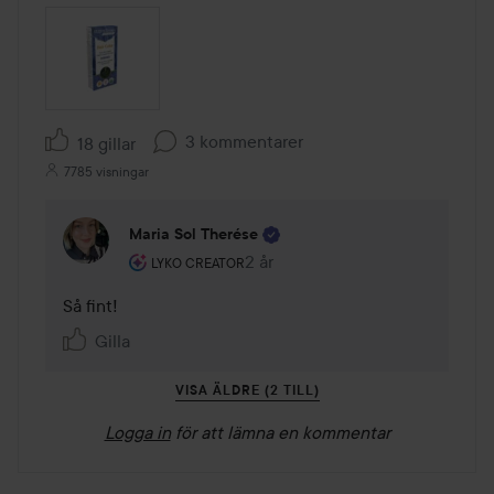
3 kommentarer
18 gillar
7785 visningar
Maria Sol Therése
Användarens roll: Lyko Creator.
2 år
Kommentaren lades 2 år
LYKO CREATOR
Så fint! 
Gilla
VISA ÄLDRE (2 TILL)
Logga in
för att lämna en kommentar