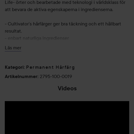
Life- örter och bearbetade med teknologi i världsklass för
att bevara de aktiva egenskaperna i ingredienserna.
- Cultivator’s hårfärger ger bra täckning och ett hållbart
resultat.
- enbart naturliga ingredienser
- utan peroxid, ammoniak, PPD, parabener eller resorcinol.
Läs mer
- extremt fint färgpuder
- Varje nyans innehåller aloe vera som vårdar håret och ger
en mjukare och fylligare känsla.
Permanent Hårfärg
Kategori
:
- Ekologisk certifierade
2795-100-0019
Artikelnummer
:
- Fair for Life rättvisemärkta
Videos
En naturlig alternativ som är lätt att använda – allt du
behöver är varmt vatten och 1-2 sachetter beroende av
hårlängd. Prova alltid att färga en liten hårslinga först innan
själva färgningen. Detta ger dig önskat slutresultat.
BRA ATT VETA: