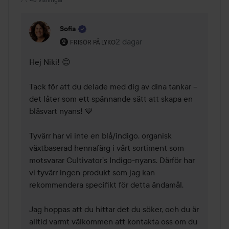
Sofia
Användarens roll: Frisör på Lyko.
2 dagar
Kommentaren lades 2 dagar
FRISÖR PÅ LYKO
Hej Niki! 😊

Tack för att du delade med dig av dina tankar – 
det låter som ett spännande sätt att skapa en 
blåsvart nyans! 💙

Tyvärr har vi inte en blå/indigo, organisk 
växtbaserad hennafärg i vårt sortiment som 
motsvarar Cultivator’s Indigo-nyans. Därför har 
vi tyvärr ingen produkt som jag kan 
rekommendera specifikt för detta ändamål.

Jag hoppas att du hittar det du söker, och du är 
alltid varmt välkommen att kontakta oss om du 