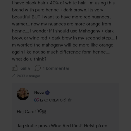
I have black hair + 40% of white hair. I m using this 
brand with pure henne + dark brown. Its very 
beautiful BUT I want to have more red nuances , 
warmer... now my nuances are more orange from 
henne.... I wonder if I should use Mahogany + dark 
brow, or wine red + dark brow in my second step.... I 
m worried the mahogany will be more like orange 
again like not so much difference form henne.... 
what do u think?
Gilla
1 kommentar
2633 visningar
Nova
Användarens roll: Lyko Creator.
1 år
Kommentaren lades 1 år
LYKO CREATOR
Hej Caro! 👋🏼

Jag skulle prova Wine Red först! Helst på en 