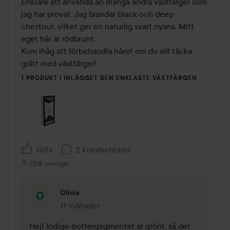
av
Enklare att använda än många andra växtfärger som 
5
jag har provat. Jag blandar black och deep 
chestnut, vilket ger en naturlig svart nyans. Mitt 
eget hår är rödbrunt.

Kom ihåg att förbehandla håret om du vill täcka 
grått med växtfärger!
1 PRODUKT I INLÄGGET DEN ENKLASTE VÄXTFÄRGEN
Gilla
2 kommentarer
2218 visningar
Olivia
11 månader
Kommentaren lades 11 månader
Hej! Indigo-bottenpigmentet är grönt, så det 