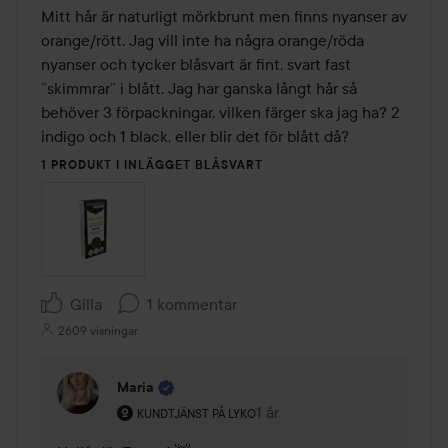
Mitt hår är naturligt mörkbrunt men finns nyanser av 
orange/rött. Jag vill inte ha några orange/röda 
nyanser och tycker blåsvart är fint, svart fast 
”skimmrar” i blått. Jag har ganska långt hår så 
behöver 3 förpackningar, vilken färger ska jag ha? 2 
indigo och 1 black, eller blir det för blått då? 
1 PRODUKT I INLÄGGET BLÅSVART
Gilla
1 kommentar
2609 visningar
Maria
Användarens roll: Kundtjänst på Lyko.
1 år
Kommentaren lades 1 år
KUNDTJÄNST PÅ LYKO