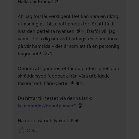
Hallå där Emma! 👋 

Åh, jag förstår verkligen! Det kan vara en riktig 
utmaning att hitta rätt produkter för att få till 
just den perfekta nyansen 🌈✨. Därför vill jag 
varmt tipsa dig om vårt hårfärgstest som finns 
på vår hemsida – det är som att få en personlig 
färgcoach! 🤍🎨

Genom att göra testet får du professionell och 
skräddarsydd feedback från våra utbildade 
frisörer och hårexperter 👩‍🎓✨

lyko.com/sv/beauty-scan2
 😍 

Ha det bäst och lycka till! 💫 
Gilla