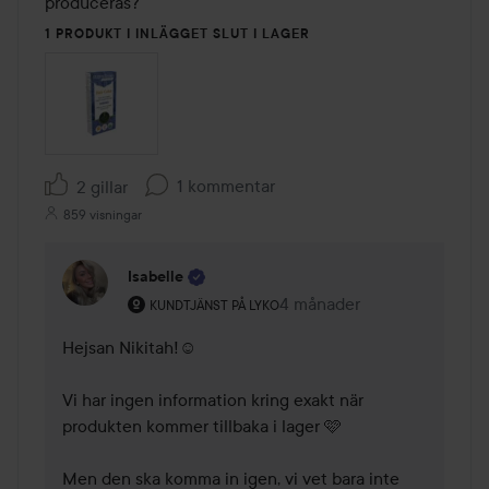
produceras?
1 PRODUKT I INLÄGGET SLUT I LAGER
1 kommentar
2 gillar
859 visningar
Isabelle
Användarens roll: Kundtjänst på Lyko.
4 månader
Kommentaren lades 4 mån
KUNDTJÄNST PÅ LYKO
Hejsan Nikitah!☺️

Vi har ingen information kring exakt när 
produkten kommer tillbaka i lager 🩷

Men den ska komma in igen, vi vet bara inte 