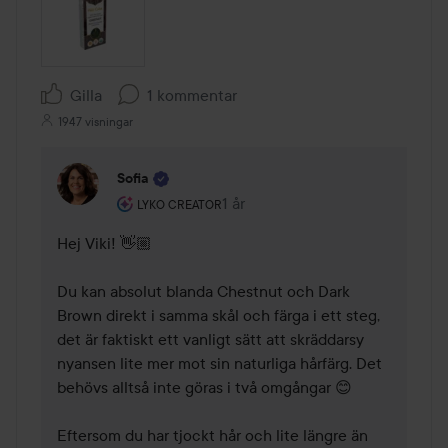
Gilla
1 kommentar
1947 visningar
Sofia
Användarens roll: Lyko Creator.
1 år
Kommentaren lades 1 år
LYKO CREATOR
Hej Viki! 👋🏼 

Du kan absolut blanda Chestnut och Dark 
Brown direkt i samma skål och färga i ett steg, 
det är faktiskt ett vanligt sätt att skräddarsy 
nyansen lite mer mot sin naturliga hårfärg. Det 
behövs alltså inte göras i två omgångar 😊

Eftersom du har tjockt hår och lite längre än 