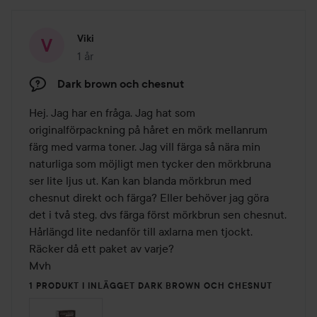
Viki
1 år
Inlägget skapades 1 år
Dark brown och chesnut
Hej. Jag har en fråga. Jag hat som 
originalförpackning på håret en mörk mellanrum 
färg med varma toner. Jag vill färga så nära min 
naturliga som möjligt men tycker den mörkbruna 
ser lite ljus ut. Kan kan blanda mörkbrun med 
chesnut direkt och färga? Eller behöver jag göra 
det i två steg, dvs färga först mörkbrun sen chesnut. 
Hårlängd lite nedanför till axlarna men tjockt. 
Räcker då ett paket av varje?

Mvh
1 PRODUKT I INLÄGGET DARK BROWN OCH CHESNUT