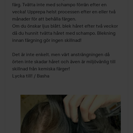
det antal påsar du behöver och blanda med ljummet
färg. Tvätta inte med schampo förrän efter en 
vatten (35-40°C) i en skål (ej metal) tills blandningen blir
vecka! Upprepa helst processen efter en eller två 
en krämig pasta (vid användning av ett paket á 50 gr,
månader för att behålla färgen.

använd ca 200 ml ljummet vatten). Applicera pastan jämnt
Om du önskar ljus blått, blek håret efter två veckor 
i håret direkt efter att den blandats klart.
då du hunnit tvätta håret med schampo. Blekning 
3. Täck håret med plasthättan. Låt verka 60 till maximum
innan färgning gör ingen skillnad!

120 minuter beroende på önskad färgintensitet.
4. Skölj igenom håret med enbart vatten eller med liten
Det är inte enkelt, men värt ansträngningen då 
mängd schampo för att tvätta bort hårfärgen.
örten inte skadar håret och även är miljövänlig till 
skillnad från kemiska färger!

FÖRVARING:
Lycka till! / Basha
Torrt och svalt / i rumstemperatur skyddad från ljus och
luft. Oåtkomligt för små barn.
100 g