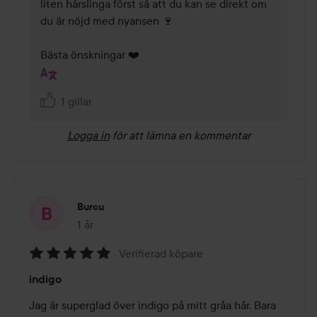
liten hårslinga först så att du kan se direkt om 
du är nöjd med nyansen 🍷

Bästa önskningar ❤️
1 gillar
Logga in
för att lämna en kommentar
Burcu
1 år
Inlägget skapades 1 år
Verifierad köpare
Betyg:
indigo
5
av
Jag är superglad över indigo på mitt gråa hår. Bara 