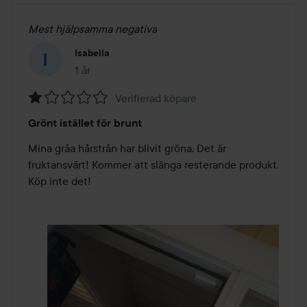
Mest hjälpsamma negativa
Isabella
1 år
Inlägget skapades 1 år
Verifierad köpare
Betyg:
Grönt istället för brunt
1
av
Mina gråa hårstrån har blivit gröna. Det är 
5
fruktansvärt! Kommer att slänga resterande produkt.

Köp inte det!