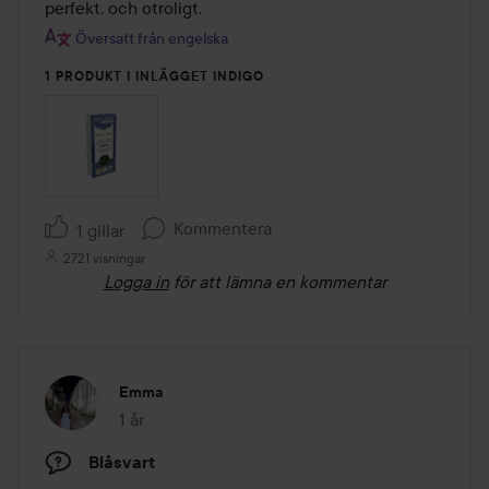
5
perfekt, och otroligt.
Översatt från engelska
1 PRODUKT I INLÄGGET INDIGO
Kommentera
1 gillar
2721 visningar
Logga in
för att lämna en kommentar
Emma
1 år
Inlägget skapades 1 år
Blåsvart