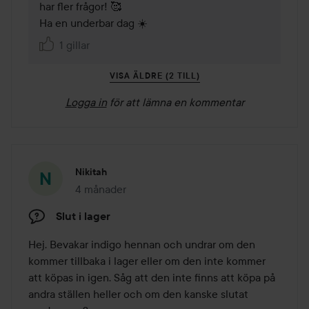
har fler frågor! 🥰

Ha en underbar dag ☀️
1 gillar
VISA ÄLDRE (2 TILL)
Logga in
för att lämna en kommentar
Nikitah
4 månader
Inlägget skapades 4 månader
Slut i lager
Hej. Bevakar indigo hennan och undrar om den 
kommer tillbaka i lager eller om den inte kommer 
att köpas in igen. Såg att den inte finns att köpa på 
andra ställen heller och om den kanske slutat 