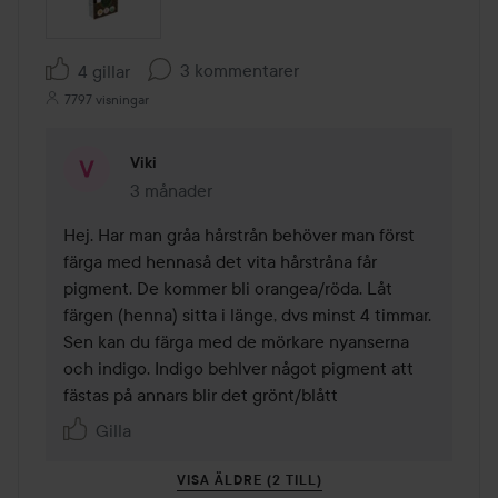
3 kommentarer
4 gillar
7797 visningar
Viki
3 månader
Kommentaren lades 3 månader
Hej. Har man gråa hårstrån behöver man först 
färga med hennaså det vita hårstråna får 
pigment. De kommer bli orangea/röda. Låt 
färgen (henna) sitta i länge, dvs minst 4 timmar. 
Sen kan du färga med de mörkare nyanserna 
och indigo. Indigo behlver något pigment att 
fästas på annars blir det grönt/blått
Gilla
VISA ÄLDRE (2 TILL)