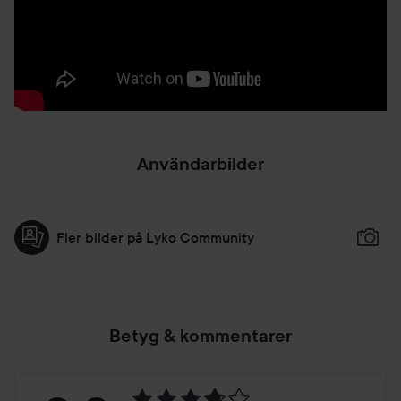
DEN UNIKA FÄRGEN: Bilden på paketet är vägledande.
Den slutliga färgen är alltid en kombination av den
växtbaserade hårfärgen och din nuvarande hårfärg.
Slutresultatet skapas på ytan av hårstråna likt en
skyddande film. Därför påverkar hårets egen basfärg
resultatet, de olika nyanserna i ditt egna hår ger naturliga
Användarbilder
skiftningar. Efter behandling med växtfärger fördjupas
färgen ytterligare under ca 48 timmar.
SEMI-PERMANENT TILL PERMANENT: Hårfärgen är semi-
Fler bilder på Lyko Community
permanent, vilket betyder att den gradvis tvättas ur, men
beroende på din hårtyp och antal tidigare färgningar kan
resultatet vara permanent. Slutresultatet kan variera
beroende på din befintliga hårfärg, tidigare
Betyg & kommentarer
kemikaliebehandlingar, verkningstid och
vattentemperaturen som används vid färgningen.
BLEKNING OCH BEHANDLINGAR: Växtbaserade hårfärger
innehåller inte kemiska blekmedel, de ljusar inte upp håret.