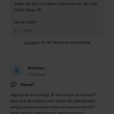
exakt när just nu! Håller tummarna att det inte 
dröjer länge 😍

Ha det bäst!
1 gillar
Logga in
för att lämna en kommentar
StyleStory
7 månader
Inlägget skapades 7 månader
Henna?
Jag förstår inte riktigt. Är detta som en Henna?? 
Man ska väl undvika helt isåfall allt fylla på med 
vanlig semipermanent eller permanent efteråt? 
Hade annars gärna provat detta naturliga 