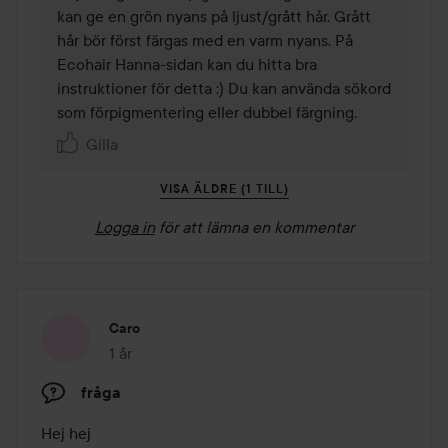
kan ge en grön nyans på ljust/grått hår. Grått 
hår bör först färgas med en varm nyans. På 
Ecohair Hanna-sidan kan du hitta bra 
instruktioner för detta :) Du kan använda sökord 
som förpigmentering eller dubbel färgning.
Gilla
VISA ÄLDRE (1 TILL)
Logga in
för att lämna en kommentar
Caro
1 år
Inlägget skapades 1 år
fråga
Hej hej
