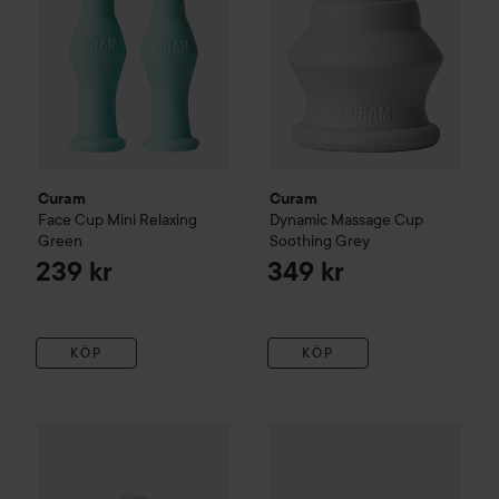
Curam
Curam
Face Cup Mini
Relaxing
Dynamic Massage Cup
Green
Soothing Grey
239 kr
349 kr
KÖP
KÖP
Curam
Face And Massage Oil Wooden Flower
Ibero
Dry Cupping Set For Bod
50 ml
369 kr