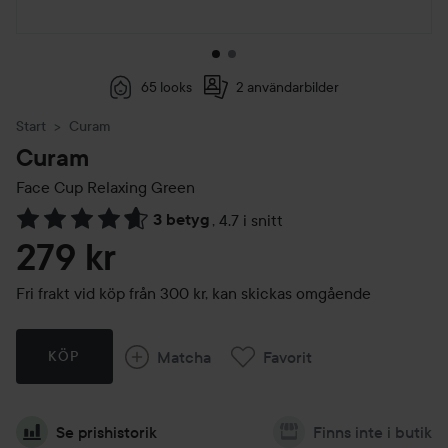
65 looks
2 användarbilder
Start
Curam
Curam
Face Cup
Relaxing Green
3 betyg
,
4.7 i snitt
Hoppa till Betyg & kommentarer
279 kr
Fri frakt vid köp från 300 kr, kan skickas omgående
Matcha
Favorit
KÖP
Se prishistorik
Finns inte i butik