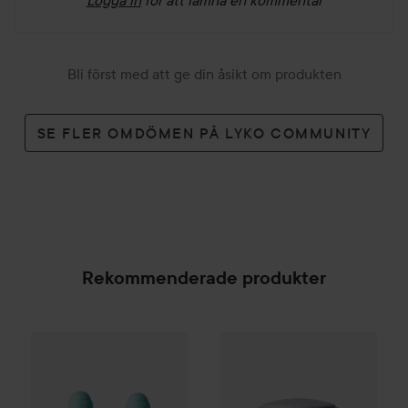
Bli först med att ge din åsikt om produkten
SE FLER OMDÖMEN PÅ LYKO COMMUNITY
Rekommenderade produkter
Curam
Face Cup Mini
Relaxing Green
Curam
Dynamic Massage Cup
239 kr