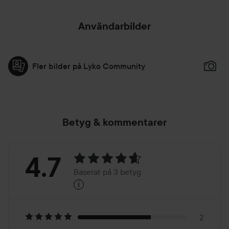
Användarbilder
Fler bilder på Lyko Community
Betyg & kommentarer
Betyg:
4.7
Baserat på 3 betyg
i
4.7
Baserat
på
2