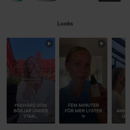
Looks
HOPPA ÖVER SEKTIONEN
HUDVÅRD SOM
FEM MINUTER
BÖRJAR UNDER
FÖR MER LYSTER
ANSI
YTAN...
✨
ON 