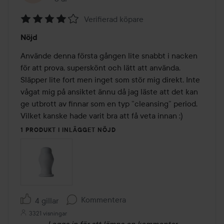
Verifierad köpare
Betyg:
Nöjd
4
av
Använde denna första gången lite snabbt i nacken 
5
för att prova, superskönt och lätt att använda. 
Släpper lite fort men inget som stör mig direkt. Inte 
vågat mig på ansiktet ännu då jag läste att det kan 
ge utbrott av finnar som en typ ”cleansing” period. 
Vilket kanske hade varit bra att få veta innan :)
1 PRODUKT I INLÄGGET NÖJD
Kommentera
4 gillar
3321 visningar
Logga in
för att lämna en kommentar