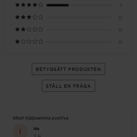
1
3
0
betyg
0
0
BETYGSÄTT PRODUKTEN
STÄLL EN FRÅGA
Mest hjälpsamma positiva
Ida
3 år
Inlägget skapades 3 år