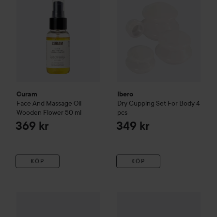
Curam
Ibero
Face And Massage Oil
Dry Cupping Set For Body 4
Wooden Flower
50 ml
pcs
369 kr
349 kr
KÖP
KÖP
Curam
Body And Massage Oil Wooden Citrus
150 ml
319 kr
STYLPRO
Fabulous Firmer LE