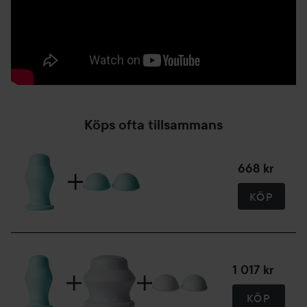
Rekommenderad användning: 3-5 drag på varje område, 3
gånger i veckan. Använd inte på färska ärr, solbränd eller
skadad hud. Koppa inte direkt över Botox eller fillers.
Tvättas av med ljummet vatten och tvål eller diskmedel.
Koppa inte om du lider av en hudsjukdom, svår akut akne
eller rosacea, eksem, brustna blodkärl, vårtor, solbränd hud,
Köps ofta tillsammans
högt upphöjda födelsemärken, över nya ärr, herpes eller
mycket känslig, tunn och irriterad hud. Kontakta din
hudvårdsterapeut om du lider av en hudsjukdom eller för
668 kr
närvarande använder blodförtunnande medel. Tillfällig
rodnad är normalt på grund av ökad vaskularitet i det
KÖP
koppade området. Dessa effekter kommer att försvinna
inom kort.
1 017 kr
KÖP