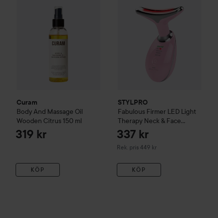
Curam
STYLPRO
Body And Massage Oil
Fabulous Firmer LED Light
Wooden Citrus
150 ml
Therapy Neck & Face
Smoother
Pink
319 kr
337 kr
Rekommenderat pris 449 kr
Rek. pris 449 kr
KÖP
KÖP