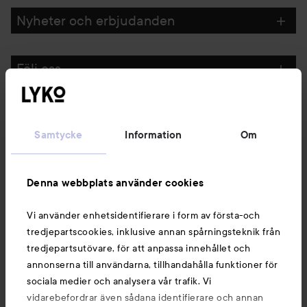
Nyheter och erbjudanden
Följ oss
Kundservice
Samtycke
Information
Om
Information
Denna webbplats använder cookies
Du kanske också gillar
Vi använder enhetsidentifierare i form av första-och
tredjepartscookies, inklusive annan spårningsteknik från
tredjepartsutövare, för att anpassa innehållet och
annonserna till användarna, tillhandahålla funktioner för
sociala medier och analysera vår trafik. Vi
vidarebefordrar även sådana identifierare och annan