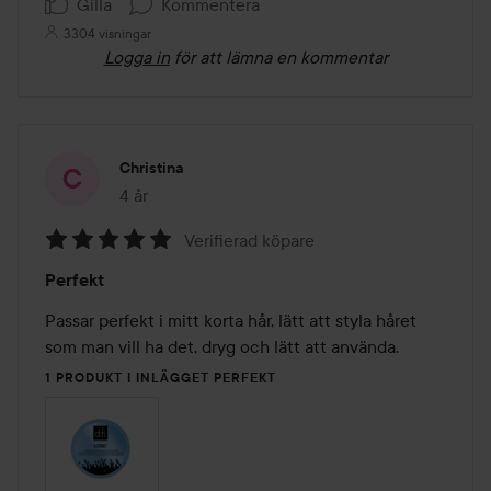
Gilla
Kommentera
3304 visningar
Logga in
för att lämna en kommentar
Christina
4 år
Inlägget skapades 4 år
Verifierad köpare
Betyg:
Perfekt
5
av
Passar perfekt i mitt korta hår, lätt att styla håret 
5
som man vill ha det, dryg och lätt att använda.
1 PRODUKT I INLÄGGET PERFEKT