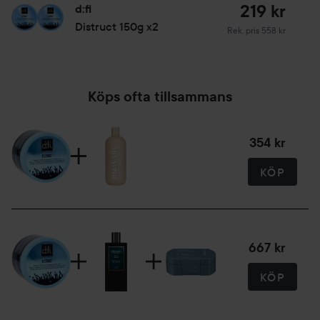
219 kr
d:fi
Distruct 150g x2
Rekommenderat pris 55
Rek. pris 558 kr
Köps ofta tillsammans
354 kr
KÖP
667 kr
KÖP