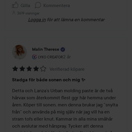
5
Gilla
Kommentera
3619 visningar
Logga in
för att lämna en kommentar
Malin Therese
Användarens roll: Lyko Creator.
2 år
Inlägget skapades 2 år
LYKO CREATOR
Verifierad köpare
Betyg:
Stadga för både sonen och mig ✨
4
av
Detta och Lanza’s Urban molding paste är de två 
5
hårvax som återkommit flest ggr här hemma under 
åren. Köper till sonen, men denna brukar jag ”snylta 
från” och använda på mig själv när jag vill ha en 
stram tofs eller knut. Kammar in alla mina småhår 
och avslutar med hårspray. Tycker att denna 