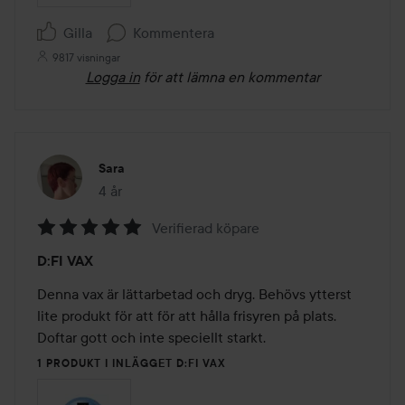
Gilla
Kommentera
9817 visningar
Logga in
för att lämna en kommentar
Sara
4 år
Inlägget skapades 4 år
Verifierad köpare
Betyg:
D:FI VAX
5
av
Denna vax är lättarbetad och dryg. Behövs ytterst 
5
lite produkt för att för att hålla frisyren på plats. 
Doftar gott och inte speciellt starkt.
1 PRODUKT I INLÄGGET D:FI VAX