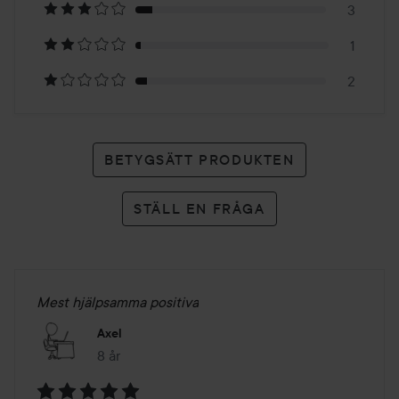
34
3
betyg
1
2
BETYGSÄTT PRODUKTEN
STÄLL EN FRÅGA
Mest hjälpsamma positiva
Axel
8 år
Inlägget skapades 8 år