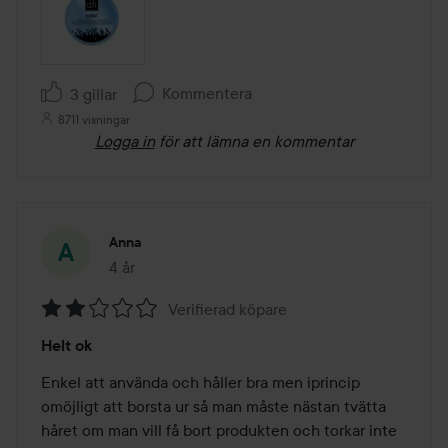
Kommentera
3 gillar
8711 visningar
Logga in
för att lämna en kommentar
Anna
4 år
Inlägget skapades 4 år
Verifierad köpare
Betyg:
Helt ok
2
av
Enkel att använda och håller bra men iprincip 
5
omöjligt att borsta ur så man måste nästan tvätta 
håret om man vill få bort produkten och torkar inte 