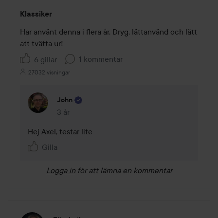
Betyg:
Klassiker
5
av
Har använt denna i flera år. Dryg, lättanvänd och lätt 
5
att tvätta ur!
1 kommentar
6 gillar
27032 visningar
John
3 år
Kommentaren lades 3 år
Hej Axel, testar lite
Gilla
Logga in
för att lämna en kommentar