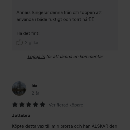
Annars fungerar denna från d:fi toppen att 
använda i både fuktigt och torrt hår💇‍♂️

2 gillar
Logga in
för att lämna en kommentar
Ida
2 år
Inlägget skapades 2 år
Verifierad köpare
Betyg:
Jättebra
5
av
Köpte detta vax till min brorsa och han ÄLSKAR den 