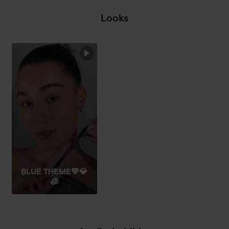
Looks
BLUE THEME💙💎
🧊