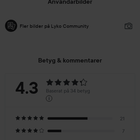
Användarbilder
Fler bilder på Lyko Community
Betyg & kommentarer
Betyg:
4.3
Baserat på 34 betyg
i
4.3
Baserat
på
21
7