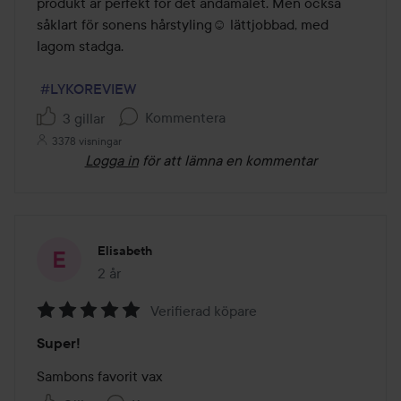
produkt är perfekt för det ändamålet. Men också 
såklart för sonens hårstyling☺️ lättjobbad, med 
lagom stadga. 

#LYKOREVIEW
Kommentera
3 gillar
3378 visningar
Logga in
för att lämna en kommentar
Elisabeth
2 år
Inlägget skapades 2 år
Verifierad köpare
Betyg:
Super!
5
av
Sambons favorit vax
5