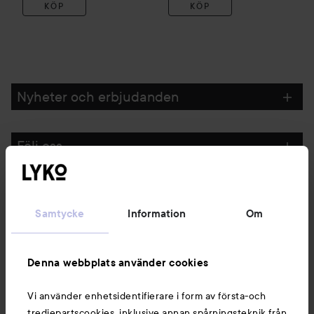
KÖP
KÖP
Nyheter och erbjudanden
Följ oss
Kundservice
Samtycke
Information
Om
Information
Denna webbplats använder cookies
Du kanske också gillar
Vi använder enhetsidentifierare i form av första-och
tredjepartscookies, inklusive annan spårningsteknik från