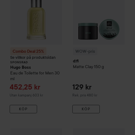
Combo Deal 25%
WOW-pris
Se villkor på produktsidan
d:fi
SPONSRAD
Matte Clay
150 g
Hugo Boss
Eau de Toilette for Men
30
ml
Reapris
452,25 kr
129 kr
Rekommenderat pris 480 kr
Utan kampanj 603 kr
Rek. pris 480 kr
KÖP
KÖP
WOW-pris
Nõberu Stockholm
Matte Pomade No 104 Tobacco