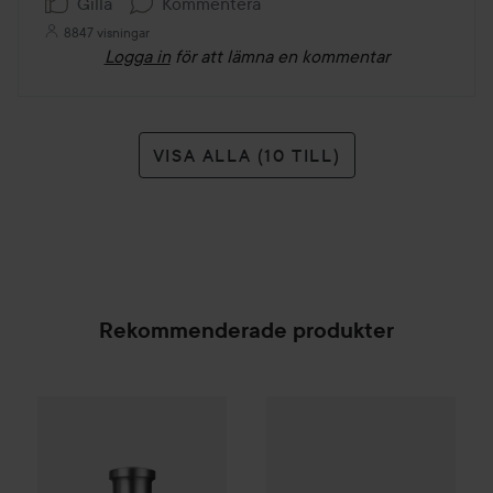
Gilla
Kommentera
8847 visningar
Logga in
för att lämna en kommentar
VISA ALLA (10 TILL)
Rekommenderade produkter
WOW-pris
d:fi
Matte Clay
150 g
Combo Deal 25%
Hugo Boss
Eau de Toilette for Me
SPONSRAD