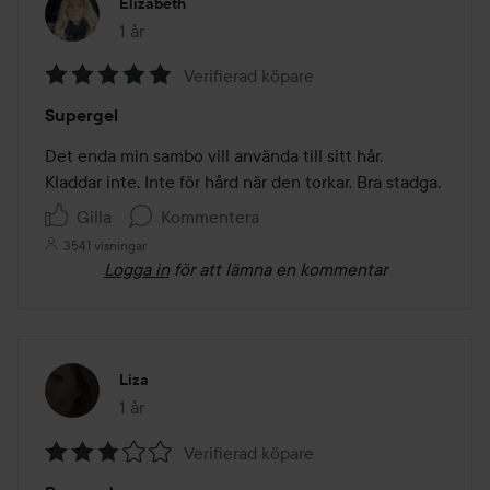
Elizabeth
1 år
Inlägget skapades 1 år
Verifierad köpare
Betyg:
Supergel
5
av
Det enda min sambo vill använda till sitt hår. 

5
Kladdar inte. Inte för hård när den torkar. Bra stadga. 
Gilla
Kommentera
3541 visningar
Logga in
för att lämna en kommentar
Liza
1 år
Inlägget skapades 1 år
Verifierad köpare
Betyg: