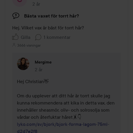
2 år
Inlägget skapades 2 år
Bästa vaxet för torrt hår?
Hej. Vilket vax är bäst för torrt hår?
Gilla
1 kommentar
3666 visningar
Mergime
2 år
Kommentaren lades 2 år
Hej Christian👋

Om du upplever att ditt hår är torrt skulle jag 
kunna rekommendera att kika in detta vax, den 
innehåller sheasmör, oliv- och solrosolja som 
lyko.com/sv/bjork/bjork-forma-lagom-75ml-
d2d7e2f8