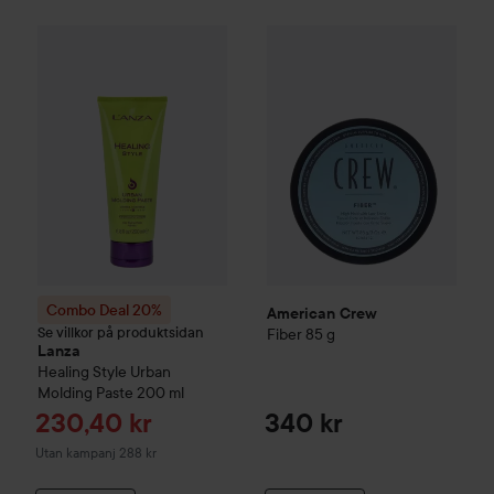
American Crew
Fiber
85 g
340 
Combo Deal 20%
Lanza
Healing Style
Urban Molding Paste
2
Combo Deal 20%
American Crew
Se villkor på produktsidan
Fiber
85 g
Lanza
Healing Style
Urban
Molding Paste
200 ml
Reapris
230,40 kr
340 kr
Utan kampanj 288 kr