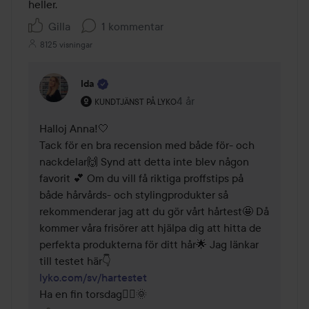
heller.
Gilla
1 kommentar
8125 visningar
Ida
Användarens roll: Kundtjänst på Lyko.
4 år
Kommentaren lades 4 år
KUNDTJÄNST PÅ LYKO
Halloj Anna!🤍

Tack för en bra recension med både för- och 
nackdelar🙌 Synd att detta inte blev någon 
favorit 💕 Om du vill få riktiga proffstips på 
både hårvårds- och stylingprodukter så 
rekommenderar jag att du gör vårt hårtest🤩 Då 
kommer våra frisörer att hjälpa dig att hitta de 
perfekta produkterna för ditt hår🌟 Jag länkar 
lyko.com/sv/hartestet
Ha en fin torsdag🤸‍♀️🌞