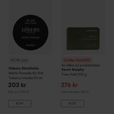
Combo Deal 20%
Kevin Murp
WOW-pris
Combo Deal 20%
Se villkor på produktsidan
Nõberu Stockholm
Kevin Murphy
Matte Pomade No 104
Free Hold
100 g
Tobacco Vanilla
90 ml
Reapris
203 kr
276 kr
Rekommenderat pris 249 kr
Rek. pris 249 kr
Utan kampanj 345 kr
KÖP
KÖP