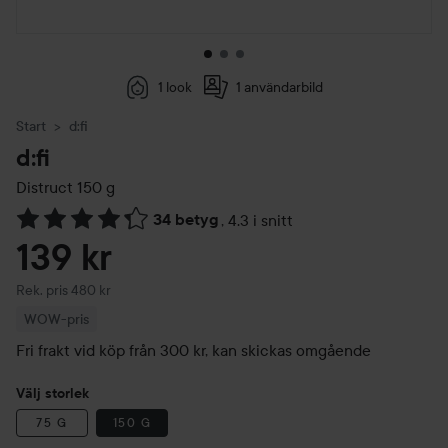
1 look
1 användarbild
Start
d:fi
d:fi
Distruct
150 g
34 betyg
,
4.3 i snitt
Hoppa till Betyg & kommentarer
139 kr
Rekommenderat pris 480 kr
Rek. pris 480 kr
WOW-pris
Fri frakt vid köp från 300 kr, kan skickas omgående
Välj storlek
75 G
150 G