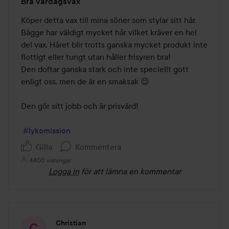
Bra vardagsvax
3
av
Köper detta vax till mina söner som stylar sitt hår. 

5
Bägge har väldigt mycket hår vilket kräver en hel 
del vax. Håret blir trotts ganska mycket produkt inte 
flottigt eller tungt utan håller frisyren bra! 

Den doftar ganska stark och inte speciellt gott 
enligt oss, men de är en smaksak 😉

Den gör sitt jobb och är prisvärd! 

#lykomission
Gilla
Kommentera
4400 visningar
Logga in
för att lämna en kommentar
Christian