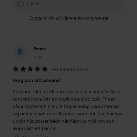
1 gillar
Logga in
för att lämna en kommentar
Emma
5 år
Inlägget skapades 5 år
Verifierad köpare
Betyg:
Dryg och lätt använd
5
av
Använder denna till och från sedan många år. Älskar 
5
konsistensen, lätt att applicera. God doft. Finns i 
både större och mindre förpackning, den stora har 
jag hemma och den lilla på resande fot. Jag har kort 
tjockt hår, passar både när håret är nyklioot och 
även växt ett par cm.