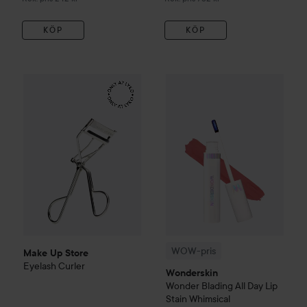
KÖP
KÖP
Make Up Store
Eyelash Curler
169 kr
WOW-pris
Wonderskin
Wonder 
WOW-pris
Make Up Store
Eyelash Curler
Wonderskin
Wonder Blading All Day Lip
Stain
Whimsical