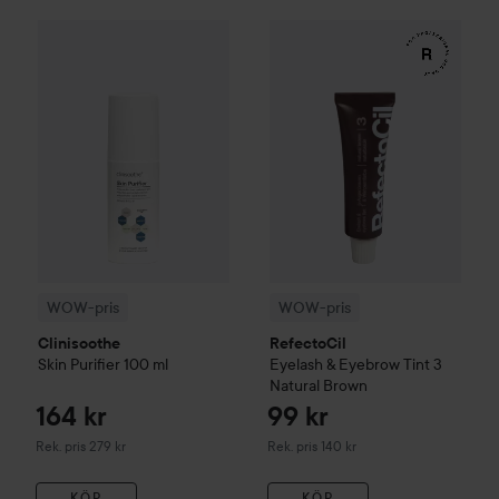
164 kr
WOW-pris
Clinisoothe
Skin Purifier
WOW-pris
100 ml
RefectoCil
Eyelash 
Rekommenderat pris 279 kr
WOW-pris
WOW-pris
Clinisoothe
RefectoCil
Skin Purifier
100 ml
Eyelash & Eyebrow Tint
3
Natural Brown
164 kr
99 kr
Rekommenderat pris 279 kr
Rekommenderat pris 140 kr
Rek. pris 279 kr
Rek. pris 140 kr
KÖP
KÖP