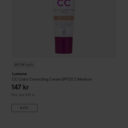
WOW-pris
Lumene
CC
Color Correcting Cream SPF20
2 Me
WOW-pris
Lumene
CC
Color Correcting Cream SPF20
2 Medium
147 kr
Rekommenderat pris 259 kr
Rek. pris 259 kr
KÖP