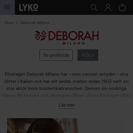
HOPPA TILL INNEHÅLLET
Start
Deborah Milano
Deborah
Milano
Se profilsida
FÖLJ
Företaget Deborah Milano har – som namnet antyder – sina
rötter i Italien och har allt sedan starten redan 1903 varit en
stor aktör inom kosmetikabranschen. Genom sin osvikliga
känsla för trender och säsongens färger så har företaget alltid
legat i framkant och snarare dikterat dessa trender än följt
Läs mer
dem – detta oavsett om det gäller nagellack, mascara eller
foundation. Att välja produkter från Deborah Milano är att
själv placera sig i förarasätet och Lyko är väldigt stolta över
att kunna erbjuda ett brett sortiment från detta företag.