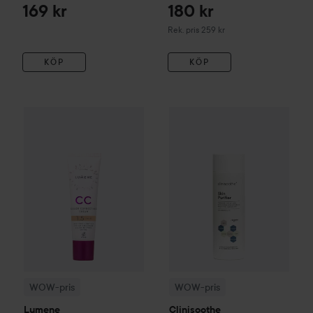
169 kr
180 kr
Rekommenderat pris 259 kr
Rek. pris 259 kr
KÖP
KÖP
WOW-pris
Lumene
CC
Color Correcting Cream SPF20
WOW-pris
Clinisoothe
Skin Pur
1.5 Fair
WOW-pris
WOW-pris
Lumene
Clinisoothe