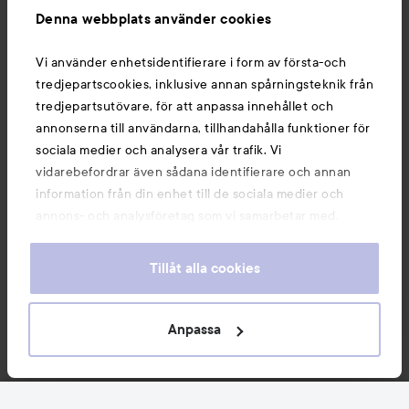
Denna webbplats använder cookies
Du kanske också gillar
Vi använder enhetsidentifierare i form av första-och
tredjepartscookies, inklusive annan spårningsteknik från
tredjepartsutövare, för att anpassa innehållet och
annonserna till användarna, tillhandahålla funktioner för
sociala medier och analysera vår trafik. Vi
vidarebefordrar även sådana identifierare och annan
information från din enhet till de sociala medier och
annons- och analysföretag som vi samarbetar med.
Dessa kan i sin tur kombinera informationen med annan
information som du har tillhandahållit eller som de har
Tillåt alla cookies
samlat in när du har använt deras tjänster. Du godkänner
våra cookies vid fortsatt användande av vår webbplats.
Copyright 2026
För information om hur du kan ändra inställningarna för
Anpassa
E-handel av Avensia
cookies, se vår
Cookie Policy
FILTRERA
MEST SÅLDA