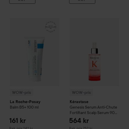
161 kr
WOW-pris
La Roche-Posay
Balm B5+
WOW-pris
100 ml
Kérastase
Genesis
S
Rekommenderat pris 242 kr
WOW-pris
WOW-pris
La Roche-Posay
Kérastase
Balm B5+
100 ml
Genesis
Serum Anti-Chute
Fortifiant Scalp Serum
90
ml
161 kr
564 kr
Rekommenderat pris 242 kr
Rekommenderat pris 752 kr
Rek. pris 242 kr
Rek. pris 752 kr