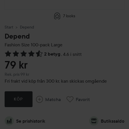
7 looks
Start
Depend
Depend
Fashion Size 100-pack
Large
2 betyg
,
4.6 i snitt
Hoppa till Betyg & kommentarer
79 kr
Rekommenderat pris 99 kr
Rek. pris 99 kr
Fri frakt vid köp från 300 kr, kan skickas omgående
Matcha
Favorit
KÖP
Se prishistorik
Butikssaldo