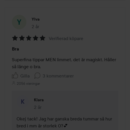
Ylva
2 år
Inlägget skapades 2 år
Verifierad köpare
Betyg:
Bra
5
av
Superfina tippar MEN limmet, det är magiskt. Håller 
5
så länge o bra.
Gilla
3 kommentarer
2056 visningar
Klara
2 år
Kommentaren lades 2 år
Okej tack! Jag har ganska breda tummar så hur 
bred i mm är storlek 0?💕