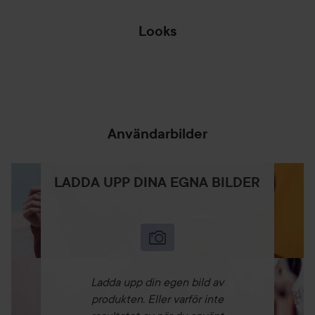
Looks
SISTA SOMMAR-
MOB WIFE TREND
NAGLARNA &
🖤💖
🖤👠💍
FÖRSTA...
HOPPA ÖVER SEKTIONEN
Användarbilder
LADDA UPP DINA EGNA BILDER
Ladda upp din egen bild av
produkten. Eller varför inte