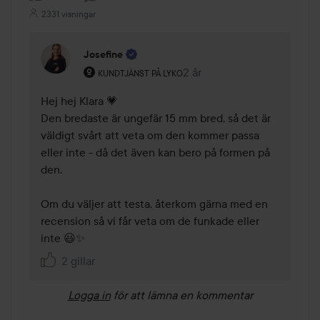
2331 visningar
Josefine
Användarens roll: Kundtjänst på Lyko.
2 år
Kommentaren lades 2 år
KUNDTJÄNST PÅ LYKO
Hej hej Klara 💗

Den bredaste är ungefär 15 mm bred, så det är 
väldigt svårt att veta om den kommer passa 
eller inte - då det även kan bero på formen på 
den.

Om du väljer att testa, återkom gärna med en 
recension så vi får veta om de funkade eller 
inte 😃✨ 
2 gillar
Logga in
för att lämna en kommentar