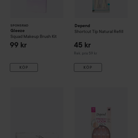
Depend
SPONSRAD
Gleeze
Shortcut Tip Natural Refill
Squad Makeup Brush Kit
99 kr
45 kr
Rekommenderat pris 59 kr
Rek. pris 59 kr
KÖP
KÖP
SEMILAC
Slim Tips System
Almond
Depend
French Look Pink
Med
200 kr