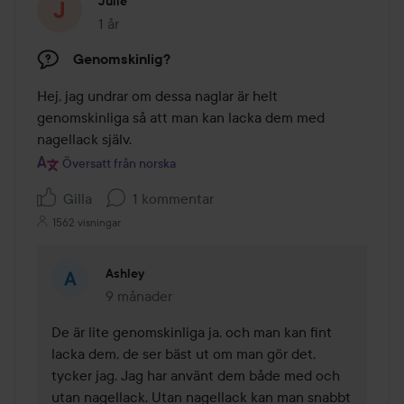
Julie
1 år
Inlägget skapades 1 år
Genomskinlig?
Hej, jag undrar om dessa naglar är helt 
genomskinliga så att man kan lacka dem med 
nagellack själv.
Översatt från norska
Gilla
1 kommentar
1562 visningar
Ashley
9 månader
Kommentaren lades 9 månader
De är lite genomskinliga ja, och man kan fint 
lacka dem, de ser bäst ut om man gör det, 
tycker jag. Jag har använt dem både med och 
utan nagellack. Utan nagellack kan man snabbt 