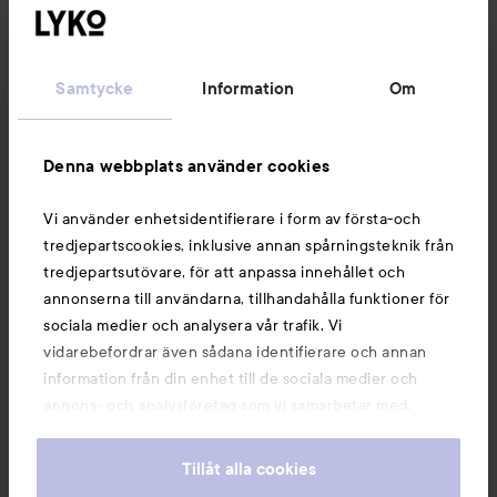
Kundservice
Samtycke
Information
Om
Information
Denna webbplats använder cookies
Du kanske också gillar
Vi använder enhetsidentifierare i form av första-och
tredjepartscookies, inklusive annan spårningsteknik från
tredjepartsutövare, för att anpassa innehållet och
annonserna till användarna, tillhandahålla funktioner för
sociala medier och analysera vår trafik. Vi
vidarebefordrar även sådana identifierare och annan
information från din enhet till de sociala medier och
annons- och analysföretag som vi samarbetar med.
Dessa kan i sin tur kombinera informationen med annan
information som du har tillhandahållit eller som de har
Tillåt alla cookies
samlat in när du har använt deras tjänster. Du godkänner