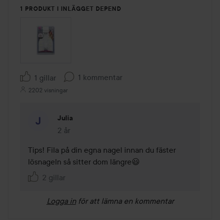
1 PRODUKT I INLÄGGET DEPEND
1 kommentar
1 gillar
2202 visningar
Julia
2 år
Kommentaren lades 2 år
Tips! Fila på din egna nagel innan du fäster 
lösnageln så sitter dom längre😃
2 gillar
Logga in
för att lämna en kommentar