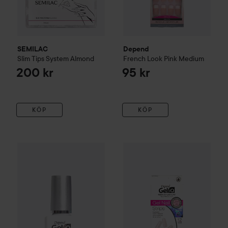
SEMILAC
Depend
Slim Tips System
Almond
French Look Pink
Medium
200 kr
95 kr
KÖP
KÖP
65 kr
Depend
Gel iQ
Gel Nail Polish
French Pink
Depend
Gel iQ
Gel Nail Strips
F
Rekommenderat pris 89 kr