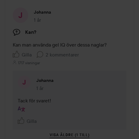
Johanna
1 år
Inlägget skapades 1 år
Kan?
Kan man använda gel IQ över dessa naglar?
Gilla
2 kommentarer
1717 visningar
Johanna
1 år
Kommentaren lades 1 år
Tack för svaret!
Gilla
VISA ÄLDRE (1 TILL)