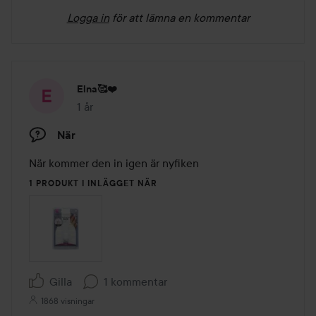
Logga in
för att lämna en kommentar
Elna🥰❤️
1 år
Inlägget skapades 1 år
När
När kommer den in igen är nyfiken 
1 PRODUKT I INLÄGGET NÄR
Gilla
1 kommentar
1868 visningar