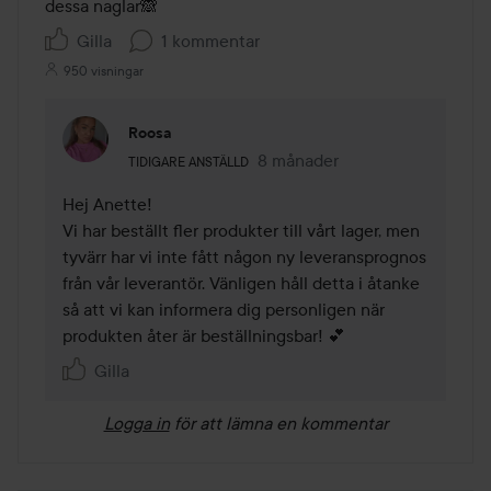
dessa naglar🙈
Gilla
1 kommentar
950 visningar
Roosa
Användarens roll: Tidigare anställd.
8 månader
Kommentaren lades 8 månade
TIDIGARE ANSTÄLLD
Hej Anette! 

Vi har beställt fler produkter till vårt lager, men 
tyvärr har vi inte fått någon ny leveransprognos 
från vår leverantör. Vänligen håll detta i åtanke 
så att vi kan informera dig personligen när 
Gilla
Logga in
för att lämna en kommentar