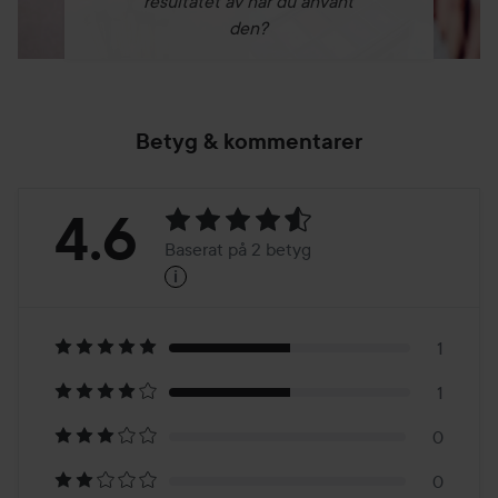
resultatet av när du använt
den?
Betyg & kommentarer
Betyg:
4.6
Baserat på 2 betyg
i
4.6
Baserat
på
1
1
2
0
0