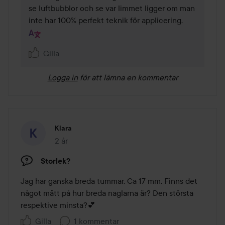
se luftbubblor och se var limmet ligger om man 
inte har 100% perfekt teknik för applicering.
Gilla
Logga in
för att lämna en kommentar
Klara
2 år
Inlägget skapades 2 år
Storlek?
Jag har ganska breda tummar. Ca 17 mm. Finns det 
något mått på hur breda naglarna är? Den största 
respektive minsta?💕
Gilla
1 kommentar