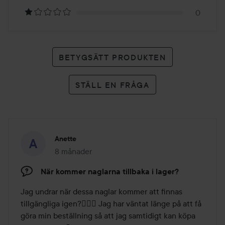
betyg
0
BETYGSÄTT PRODUKTEN
STÄLL EN FRÅGA
Anette
8 månader
Inlägget skapades 8 månader
När kommer naglarna tillbaka i lager?
Jag undrar när dessa naglar kommer att finnas 
tillgängliga igen?🤷🏼‍♀️ Jag har väntat länge på att få 
göra min beställning så att jag samtidigt kan köpa 