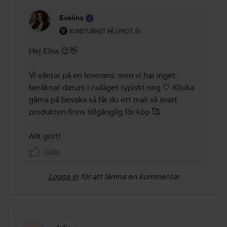
Evelina
Användarens roll: Kundtjänst på Lyko.
1 år
Kommentaren lades 1 år
KUNDTJÄNST PÅ LYKO
Hej Elna 😊👋

Vi väntar på en leverans, men vi har inget 
beräknat datum i nuläget typiskt nog 🤍 Klicka 
gärna på bevaka så får du ett mail så snart 
produkten finns tillgänglig för köp 🥰

Allt gott! 
Gilla
Logga in
för att lämna en kommentar