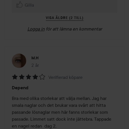
Gilla
VISA ÄLDRE (2 TILL)
Logga in
för att lämna en kommentar
M.H
2 år
Inlägget skapades 2 år
Verifierad köpare
Betyg:
Depend
4
av
Bra med olika storlekar att välja mellan. Jag har 
5
smala naglar och det brukar vara svårt att hitta 
passande lösnaglar men här fanns storlekar som 
passade. Limmet satt dock inte jättebra. Tappade 
en nagel redan  dag 2.