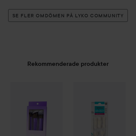
SE FLER OMDÖMEN PÅ LYKO COMMUNITY
Rekommenderade produkter
Gleeze
Squad Makeup Brush Kit
99 kr
Depend
Shortcut Tip Natural R
SPONSRAD