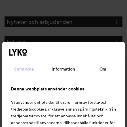
Nyheter och erbjudanden
Följ oss
Kundservice
Samtycke
Information
Om
Information
Denna webbplats använder cookies
Du kanske också gillar
Vi använder enhetsidentifierare i form av första-och
tredjepartscookies, inklusive annan spårningsteknik från
tredjepartsutövare, för att anpassa innehållet och
annonserna till användarna, tillhandahålla funktioner för