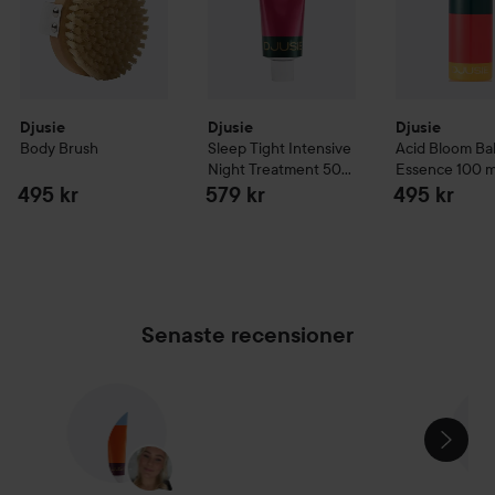
Djusie är en finsk hudvårdsserie, vars produkter är Ecocert-
certifierad naturkosmetika. Kosmetolog Katja Kokko, som är
känd som en av de mest citerade föregångarna i den
finländska naturkosmetikavärlden, är Djusies visionär.
Djusie
Djusie
Djusie
Body Brush
Sleep Tight Intensive
Acid Bloom Ba
Night Treatment
50
Essence
100 m
ml
495 kr
579 kr
495 kr
Senaste recensioner
HOPPA ÖVER SEKTIONEN