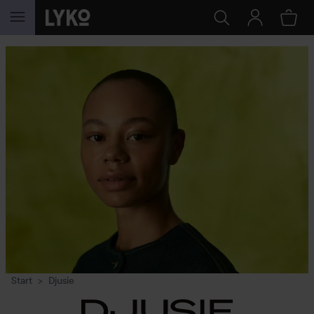
HOPPA TILL INNEHÅLLET
Start
Djusie