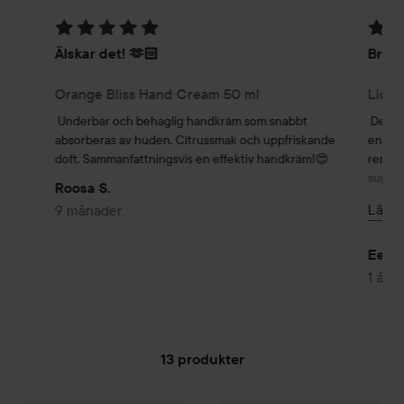
Betyg: 5 av 5
Betyg
Älskar det! 🫶🏻
Bra p
Orange Bliss Hand Cream 50 ml
Liqui
Underbar och behaglig handkräm som snabbt 
Det kä
absorberas av huden. Citrussmak och uppfriskande 
en stj
doft. Sammanfattningsvis en effektiv handkräm!😍
rengör
superb
Roosa S.
känns 
Läs m
9 månader
rekomm
benäge
Eerik
1 år
13 produkter