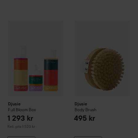
1 293 kr
Djusie
Body Brush
495 kr
Djusie
Full Bloom Box
Rekommenderat pris 1 520 kr
Djusie
Djusie
Full Bloom Box
Body Brush
1 293 kr
495 kr
Rekommenderat pris 1 520 kr
Rek. pris 1 520 kr