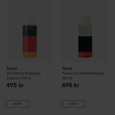
Djusie
HOPPA TILL FILTRERA
Acid Bloom Balancing Essence
Djusie
Peace Out Revival Ess
100 ml
495 kr
Djusie
Djusie
Acid Bloom Balancing
Peace Out Revival Essence
Essence
100 ml
100 ml
495 kr
495 kr
KÖP
KÖP