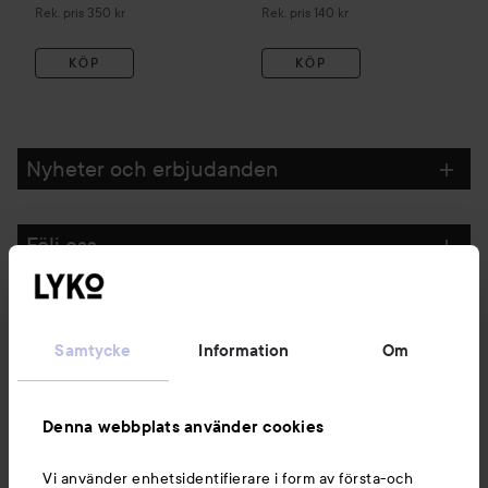
Rekommenderat pris 350 kr
Rekommenderat pris 140 kr
Rek. pris 350 kr
Rek. pris 140 kr
KÖP
KÖP
Nyheter och erbjudanden
Följ oss
Kundservice
Samtycke
Information
Om
Information
Denna webbplats använder cookies
Du kanske också gillar
Vi använder enhetsidentifierare i form av första-och