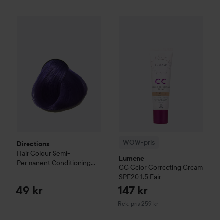
Directions
Hair Colour
Semi-Permanent Conditioning Hair C
WOW-pris
Lumene
CC
Color C
WOW-pris
Directions
Hair Colour
Semi-
Lumene
Permanent Conditioning
CC
Color Correcting Cream
Hair Colour
Violet
SPF20
1.5 Fair
49 kr
147 kr
Rekommenderat pris 259 kr
Rek. pris 259 kr