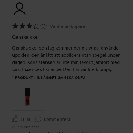
Verifierad köpare
Betyg:
Ganska okej
3
av
Ganska okej och jag kommer definitivt att använda 
5
upp den, den är lätt att applicera utan spegel under 
dagen. Konsistensen är inte min favorit jämfört med 
t.ex
. Essences liknande. Den här var lite klumpig.
1 PRODUKT I INLÄGGET GANSKA OKEJ
Gilla
Kommentera
529 visningar