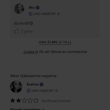
Aka
Användarens roll: Lyko Creator.
1 år
Kommentaren lades 1 år
LYKO CREATOR
Så fint🌸😍
2 gillar
VISA ÄLDRE (2 TILL)
Logga in
för att lämna en kommentar
Mest hjälpsamma negativa
Evelina
Användarens roll: Lyko Creator.
1 år
Inlägget skapades 1 år
LYKO CREATOR
Verifierad testare
Betyg:
Gjorde ingenting :/