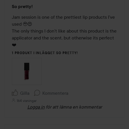
Betyg:
So pretty!
4
av
Jam session is one of the prettiest lip products I've 
5
used 🥹😍

The only things I don't like about this product is the 
applicator and the scent, but otherwise its perfect 
❤️
1 PRODUKT I INLÄGGET SO PRETTY!
Gilla
Kommentera
164 visningar
Logga in
för att lämna en kommentar