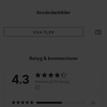
Användarbilder
VISA FLER
Betyg & kommentarer
Betyg:
4.3
Baserat på 50 betyg
i
4.3
Baserat
26