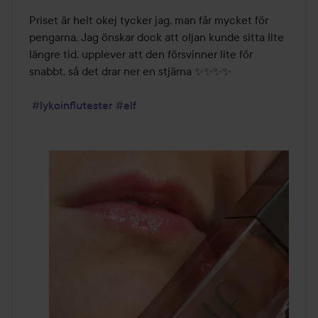
Priset är helt okej tycker jag, man får mycket för 
pengarna. Jag önskar dock att oljan kunde sitta lite 
längre tid, upplever att den försvinner lite för 
snabbt, så det drar ner en stjärna ✨️✨️✨️✨️ 

#lykoinflutester
#elf