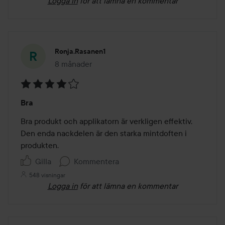
Logga in
för att lämna en kommentar
Ronja.rasanen1
8 månader
Inlägget skapades 8 månader
Betyg:
Bra
4
av
Bra produkt och applikatorn är verkligen effektiv. 
5
Den enda nackdelen är den starka mintdoften i 
produkten.
Gilla
Kommentera
548 visningar
Logga in
för att lämna en kommentar