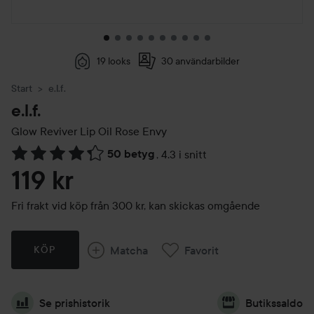
19 looks
30 användarbilder
Start
e.l.f.
e.l.f.
Glow Reviver Lip Oil
Rose Envy
50 betyg
,
4.3 i snitt
Hoppa till Betyg & kommentarer
119 kr
Fri frakt vid köp från 300 kr, kan skickas omgående
Matcha
Favorit
KÖP
Se prishistorik
Butikssaldo