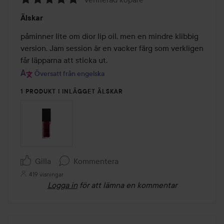
Betyg:
Älskar
5
av
påminner lite om dior lip oil, men en mindre klibbig 
5
version. Jam session är en vacker färg som verkligen 
får läpparna att sticka ut.
Översatt från engelska
1 PRODUKT I INLÄGGET ÄLSKAR
Gilla
Kommentera
419 visningar
Logga in
för att lämna en kommentar