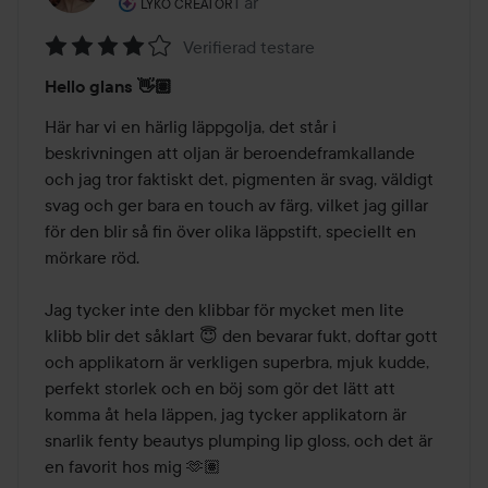
Användarens roll: Lyko Creator.
1 år
Inlägget skapades 1 år
LYKO CREATOR
Verifierad testare
Betyg:
Hello glans 👋🏽
4
av
Här har vi en härlig läppgolja, det står i 
5
beskrivningen att oljan är beroendeframkallande 
och jag tror faktiskt det, pigmenten är svag, väldigt 
svag och ger bara en touch av färg, vilket jag gillar 
för den blir så fin över olika läppstift, speciellt en 
mörkare röd. 

Jag tycker inte den klibbar för mycket men lite 
klibb blir det såklart 😇 den bevarar fukt, doftar gott 
och applikatorn är verkligen superbra, mjuk kudde, 
perfekt storlek och en böj som gör det lätt att 
komma åt hela läppen, jag tycker applikatorn är 
snarlik fenty beautys plumping lip gloss, och det är 
en favorit hos mig 🫶🏽 
