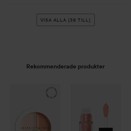
VISA ALLA (38 TILL)
Rekommenderade produkter
Make Up Store
Cover All Mix
e.l.f.
Glow Reviver Lip Oil Gli
The Original
179 kr
SPONSRAD