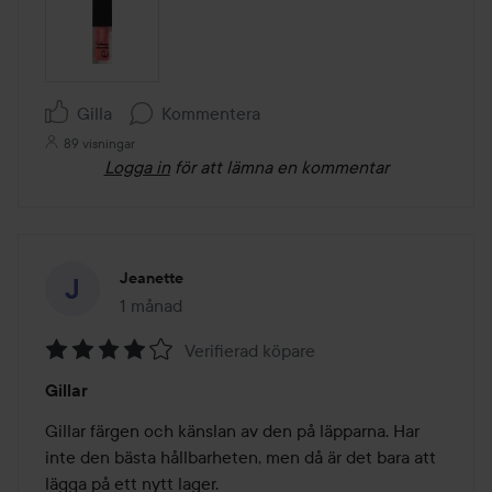
Gilla
Kommentera
89 visningar
Logga in
för att lämna en kommentar
Jeanette
1 månad
Inlägget skapades 1 månad
Verifierad köpare
Betyg:
Gillar
4
av
Gillar färgen och känslan av den på läpparna. Har 
5
inte den bästa hållbarheten, men då är det bara att 