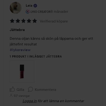
Leia
Användarens roll: Lyko Creator.
8 månader
Inlägget skapades 8 månader
LYKO CREATOR
Verifierad köpare
Betyg:
Jättebra
5
av
Denna oljan känns så skön på läpparna och ger ett 
5
#lykoreview
1 PRODUKT I INLÄGGET JÄTTEBRA
Gilla
Kommentera
517 visningar
Logga in
för att lämna en kommentar