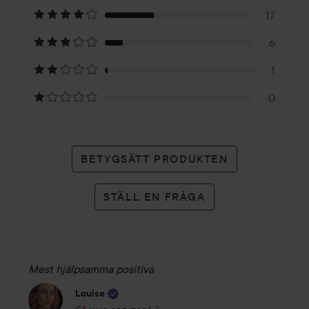
på
17
50
6
betyg
1
0
BETYGSÄTT PRODUKTEN
STÄLL EN FRÅGA
Mest hjälpsamma positiva
Louise