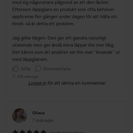
med sig någonstans pågrund av att den läcker. 
Eftersom läppglans en produkt som ofta behöver 
appliceras fler gånger under dagen för att hålla sin 
finish, så är detta ett problem. 

Jag gillar färgen. Den ger ett ganska naturligt 
utseende men ger ändå mina läppar lite mer färg. 
Det känns som att ansiktet ser lite mer ”levande” ut 
med läppglanset.
Gilla
Kommentera
425 visningar
Logga in
för att lämna en kommentar
Oliwia
7 månader
Inlägget skapades 7 månader
Verifierad köpare