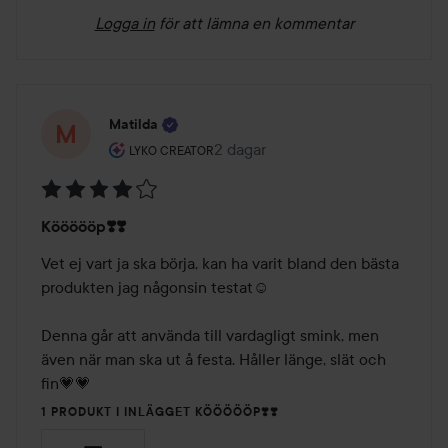
Logga in
för att lämna en kommentar
Matilda
Användarens roll: Lyko Creator.
2 dagar
Inlägget skapades 2 dagar
LYKO CREATOR
Betyg:
Köööööp❣️❣️
4
av
Vet ej vart ja ska börja, kan ha varit bland den bästa 
5
produkten jag någonsin testat☺️ 

Denna går att använda till vardagligt smink, men 
även när man ska ut å festa. Håller länge, slät och 
fin💗💗
1 PRODUKT I INLÄGGET KÖÖÖÖÖP❣️❣️