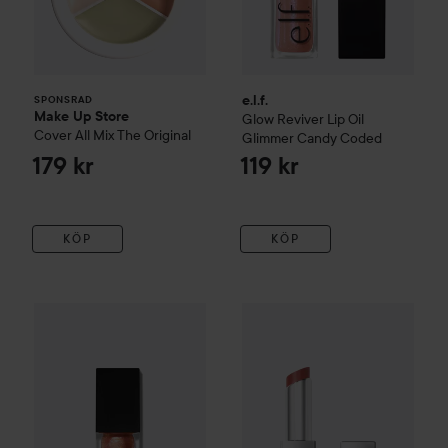
e.l.f.
SPONSRAD
Make Up Store
Glow Reviver Lip Oil
Cover All Mix
The Original
Glimmer
Candy Coded
179 kr
119 kr
KÖP
KÖP
e.l.f.
Glow Reviver Plumping Lip Oil
e.l.f.
Glow Reviver Lip Oil Stic
Apricot Feelings
119 kr