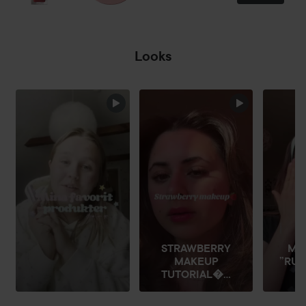
Looks
HOPPA ÖVER SEKTIONEN
STRAWBERRY
MI
MAKEUP
”RUN
TUTORIAL...