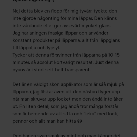
2
av
Nej detta blev en flopp för mig tyvärr, tyckte den 
5
inte gjorde någonting för mina läppar. Den känns 
inte vårdande eller ger avsevärt mycket glans. 

Jag har aningen fnasiga läppar och använder 
konstant produkter på läpparna, allt från läppglans 
till läppolja och lypsyl. 

Tycker att denna försvinner från läpparna på 10-15 
minuter, så absolut kortvarigt resultat. Just denna 
nyans är i stort sett helt transparent.

Det är en väldigt skön applikator som är såå mjuk på 
läpparna, jag älskar även att den nästan flyger upp 
när man skruvar upp locket men den ändå inte åker 
ut. En liten detalj som jag ändå tror många förstår 
som är beroende av att sitta och ”leka” med lock, 
pennor och allt man kan hitta 😅

Den har en svag smak av mint och man känner det 