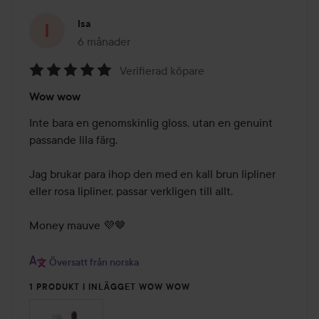
Isa
6 månader
Inlägget skapades 6 månader
Verifierad köpare
Betyg:
Wow wow
5
av
Inte bara en genomskinlig gloss, utan en genuint 
5
passande lila färg. 

Jag brukar para ihop den med en kall brun lipliner 
eller rosa lipliner, passar verkligen till allt. 

Money mauve 💜🤎

Översatt från norska
1 PRODUKT I INLÄGGET WOW WOW