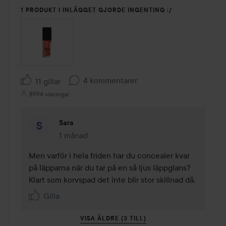
1 PRODUKT I INLÄGGET GJORDE INGENTING :/
4 kommentarer
11 gillar
8994 visningar
Sara
1 månad
Kommentaren lades 1 månad
Men varför i hela friden har du concealer kvar 
på läpparna när du tar på en så ljus läppglans? 
Klart som korvspad det inte blir stor skillnad då.
Gilla
VISA ÄLDRE (3 TILL)