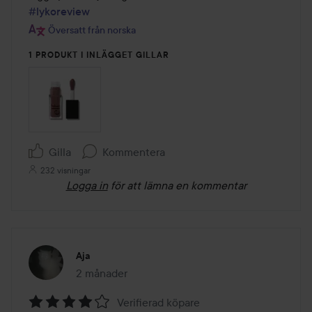
#lykoreview
Översatt från norska
1 PRODUKT I INLÄGGET GILLAR
Gilla
Kommentera
232 visningar
Logga in
för att lämna en kommentar
Aja
2 månader
Inlägget skapades 2 månader
Verifierad köpare