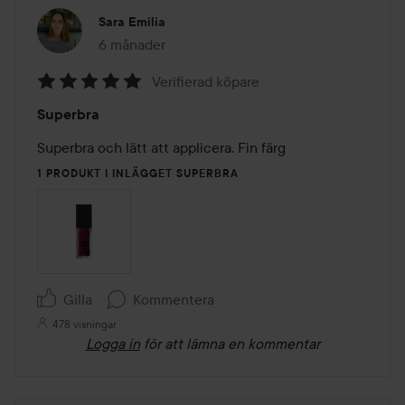
Sara Emilia
6 månader
Inlägget skapades 6 månader
Verifierad köpare
Betyg:
Superbra
5
av
Superbra och lätt att applicera. Fin färg 
5
1 PRODUKT I INLÄGGET SUPERBRA
Gilla
Kommentera
478 visningar
Logga in
för att lämna en kommentar