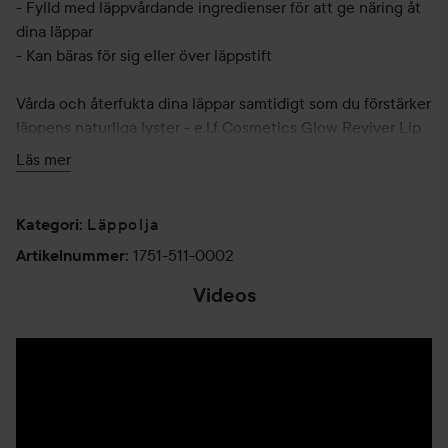
- Fylld med läppvårdande ingredienser för att ge näring åt
dina läppar
- Kan bäras för sig eller över läppstift
Vårda och återfukta dina läppar samtidigt som du förstärker
läppens naturliga lyster - e.l.f Cosmetics Glow Reviver Lip
Oil är en beroendeframkallande och vitaliserande tonad
Läs mer
läppolja där läppvård möter makeup. Den icke-klibbiga
formeln ger dina läppar en skir färgnyans och glasliknande
glans samtidigt som den förstärker läpparnas naturliga
Läppolja
Kategori
:
nyans. Med den ultramjuka applikatorn kan du smörja in
1751-511-0002
Artikelnummer
:
dina läppar med närande oljor och få en smickrande,
Videos
högglansig finish.
Användning:
Bär ensam eller som topplack för bländande glans.
7,6 ml