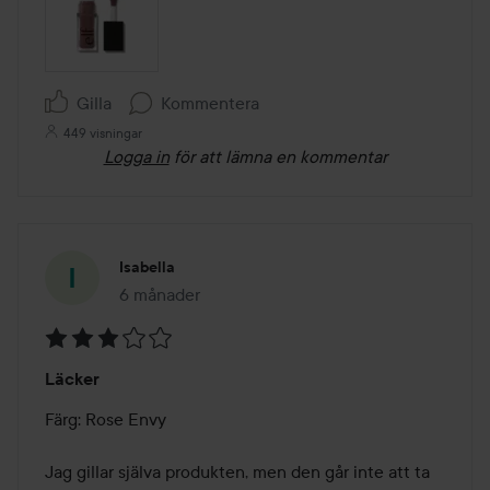
Gilla
Kommentera
449 visningar
Logga in
för att lämna en kommentar
Isabella
6 månader
Inlägget skapades 6 månader
Betyg:
Läcker
3
av
Färg: Rose Envy

5
Jag gillar själva produkten, men den går inte att ta 