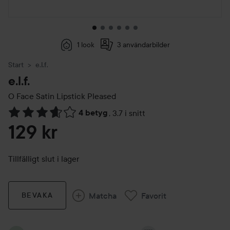
1 look
3 användarbilder
Start
e.l.f.
e.l.f.
O Face Satin Lipstick
Pleased
4 betyg
,
3.7 i snitt
Hoppa till Betyg & kommentarer
129 kr
Tillfälligt slut i lager
Matcha
Favorit
BEVAKA