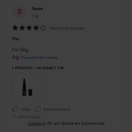
Santa
1 år
Inlägget skapades 1 år
Verifierad köpare
Betyg:
Fin.
4
av
Fin färg. 
5
Översatt från norska
1 PRODUKT I INLÄGGET FIN.
Gilla
Kommentera
2090 visningar
Logga in
för att lämna en kommentar