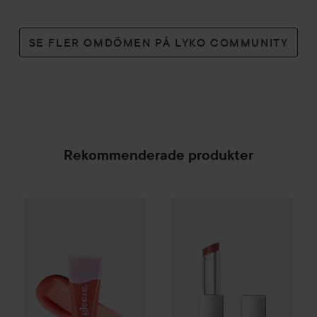
SE FLER OMDÖMEN PÅ LYKO COMMUNITY
Rekommenderade produkter
Gleeze
Yummy Lip Gloss
e.l.f.
Rare Raz
Glow Reviver Lip Oil Stic
25 kr
SPONSRAD