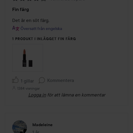
Betyg:
Fin färg
4
av
Det är en söt färg.
5
Översatt från engelska
1 PRODUKT I INLÄGGET FIN FÄRG
Kommentera
1 gillar
1384 visningar
Logga in
för att lämna en kommentar
Madeleine
1 år
Inlägget skapades 1 år