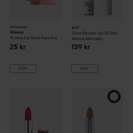
e.l.f.
SPONSRAD
Gleeze
Glow Reviver Lip Oil Stick
Yummy Lip Gloss
Rare Raz
Mauve Mentality
25 kr
139 kr
KÖP
KÖP
BEAUTY UK
Lipstick no.9 Gossip Girl
By Lyko
Gosspi Girl
Matte Magic Lipstick
39 kr