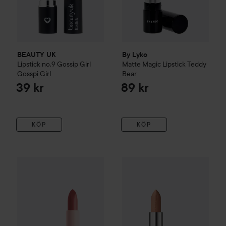
BEAUTY UK
By Lyko
Lipstick no.9 Gossip Girl
Matte Magic Lipstick
Teddy
Gosspi Girl
Bear
39 kr
89 kr
KÖP
KÖP
Maybelline New York
Serum Lipstick
106 Maybe It's… Soft
15
Combo Deal 25%
MAC Cosmet