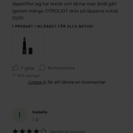
läppstiftet jag har testat och då har man ändå gått 
igenom många. OTROLIGT skön på läpparna också. 
10/10
1 PRODUKT I INLÄGGET FÖR ALLA GOTHS!
Kommentera
7 gillar
2816 visningar
Logga in
för att lämna en kommentar
Isabella
1 år
Inlägget skapades 1 år
Verifierad köpare