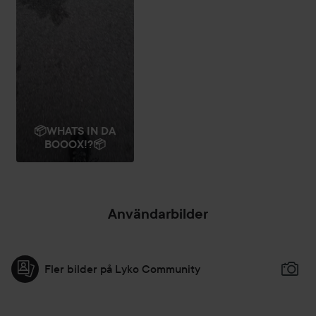
läpparna. Dirty Talk passar utmärkt med Love Triangle Lip
Filler Liner i Soft Pink. Avsluta med ett svep av O Face
Satin Lipstick för en intensiv, fyllig och hållbar färg.
3,8 ml
📦WHATS IN DA
BOOOX!?📦
Användarbilder
Fler bilder på Lyko Community