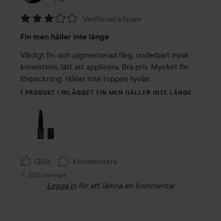
Verifierad köpare
Betyg:
Fin men håller inte länge
3
av
Väldigt fin och pigmenterad färg, underbart mjuk 
5
konsistens, lätt att applicera. Bra pris. Mycket fin 
förpackning. Håller inte toppen tyvärr. 
1 PRODUKT I INLÄGGET FIN MEN HÅLLER INTE LÄNGE
Gilla
Kommentera
1253 visningar
Logga in
för att lämna en kommentar