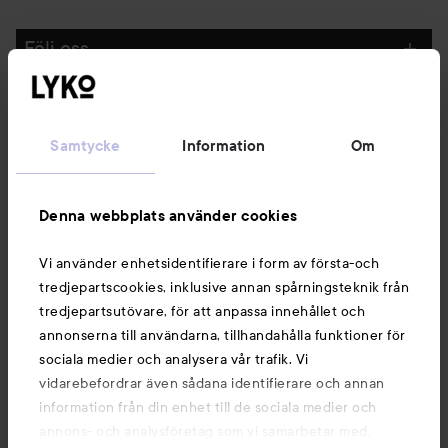
Följ oss
Kundservice
Samtycke
Information
Om
Information
Denna webbplats använder cookies
Du kanske också gillar
Vi använder enhetsidentifierare i form av första-och
tredjepartscookies, inklusive annan spårningsteknik från
tredjepartsutövare, för att anpassa innehållet och
annonserna till användarna, tillhandahålla funktioner för
sociala medier och analysera vår trafik. Vi
vidarebefordrar även sådana identifierare och annan
information från din enhet till de sociala medier och
annons- och analysföretag som vi samarbetar med.