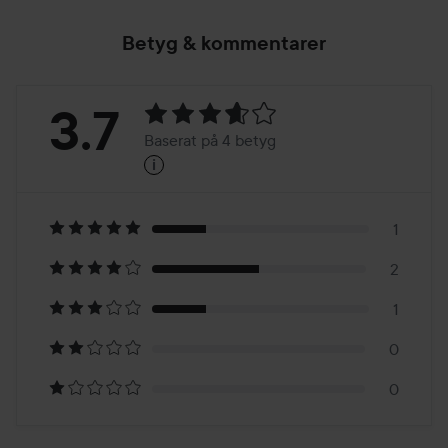
Betyg & kommentarer
Betyg:
3.7
Baserat på 4 betyg
i
3.7
Baserat
på
1
2
4
1
betyg
0
0