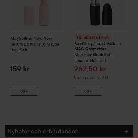
Combo Deal 25%
Maybelline New York
Se villkor på produktsidan
Serum Lipstick
106 Maybe
MAC Cosmetics
It's… Soft
Macximal Sleek Satin
Lipstick
Fleshpot
Reapris
159 kr
262,50 kr
Utan kampanj 350 kr
KÖP
KÖP
Nyheter och erbjudanden