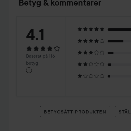
Betyg & kommentarer
Betyg:
4.1
4.1
Baserat
Baserat på 116
på
betyg
i
116
betyg
BETYGSÄTT PRODUKTEN
STÄ