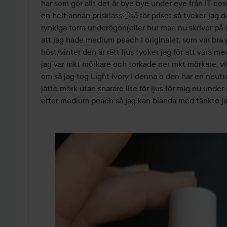
har som gör allt det är bye bye under eye från IT cos
en helt annan prisklass🙄så för priset så tycker jag 
rynkiga torra underögon(eller hur man nu skriver på s
att jag hade medium peach I originalet, som var bra 
höst/vinter den är rätt ljus tycker jag för att vara m
jag var mkt mörkare och torkade ner mkt mörkare, vil
om så jag tog Light ivory I denna o den har en neutr
jätte mörk utan snarare lite för ljus för mig nu under
efter medium peach så jag kan blanda med tänkte j