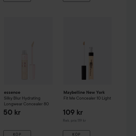
essence
Silky Blur Hydrating Longwear Concealer
175 kr
80
50 kr
 Than Concealer
322 Neutral
Maybelline New York
Fit Me
Conce
Rekommenderat pris 179 kr
essence
Maybelline New York
Silky Blur Hydrating
Fit Me
Concealer
10 Light
Longwear Concealer
80
50 kr
109 kr
Rekommenderat pris 119 kr
Rek. pris 119 kr
KÖP
KÖP