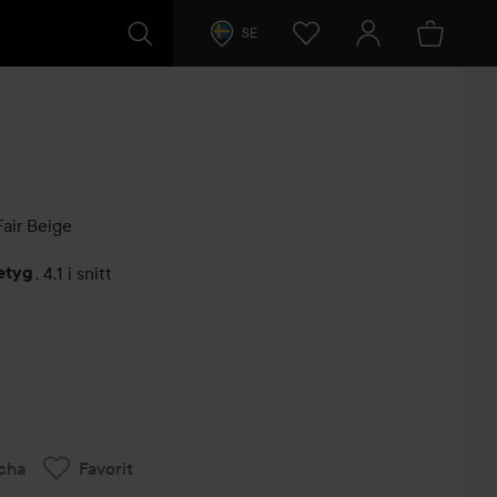
SE
air Beige
etyg
,
4.1 i snitt
arer
cha
Favorit