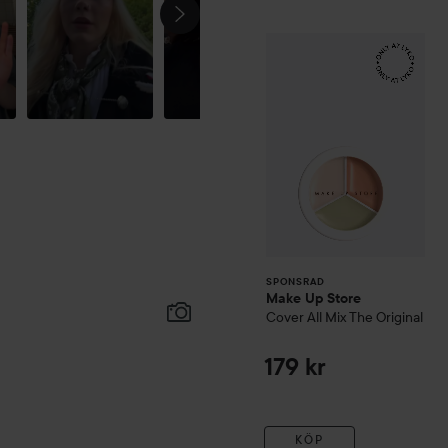
Blanda ut concealern med F
som behöver tjockare täckni
Make Up Store
Cov
SPONSRAD
Fingrar eller en svamp kan a
SPONSRAD
Make Up Store
Cover All Mix
The Original
179 kr
KÖP