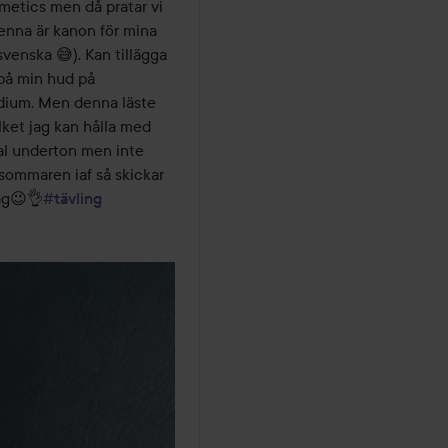
metics men då pratar vi 
denna är kanon för mina 
venska 😅). Kan tillägga 
på min hud på 
edium. Men denna läste 
ket jag kan hålla med 
al underton men inte 
 sommaren iaf så skickar 
ag😉👌
#tävling