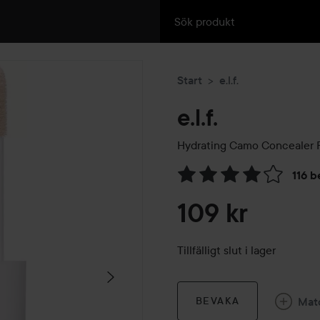
Start
e.l.f.
e.l.f.
Hydrating Camo Concealer
F
116 b
Hoppa till Betyg & komment
109 kr
Tillfälligt slut i lager
Mat
BEVAKA