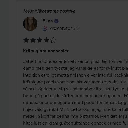
Mest hjälpsamma positiva
Elina
Användarens roll: Lyko Creator.
5 år
Inlägget skapades 5 år
LYKO CREATOR
Betyg:
Krämig bra concealer
4
av
Jätte bra concealer för ett kanon pris! Jag har sen i
5
camo men den tyckte jag var alldeles för svår att bla
inte den otroligt matta finishen o var inte full täckn
krämigare precis som dom skriver, men trots det sätter
så mkt. Sprider ut sig väl så behöver lite, sen tycker j
beror på pudret du sätter den med under ögonen. För 
concealer under ögonen med puder för annars lägger d
linjer väldigt mkt! MEN detta skulle jag inte kalla ful
medel. Så drf får denna inte 5 stjärnor. Men det är ju 
hitta just en krämig, återfuktande concealer med full