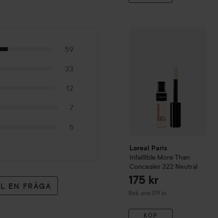
Loreal Paris
Infaillible
More
59
33
12
7
5
Loreal Paris
Infaillible
More Than
Concealer
322 Neutral
175 kr
LL EN FRÅGA
Rekommenderat pris 179 kr
Rek. pris 179 kr
KÖP