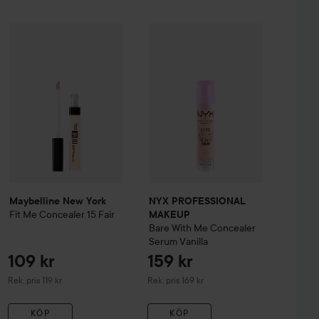
lawless Concealer Brush genom att stippla på områden
ng och buffra ut resten.
er All Mix
The Original
109 kr
179 kr
Maybelline New York
Fit Me
Concealer
NYX PROFESSIONAL MAKEUP
15 Fair
Bar
nvändas som ett alternativ för att blanda concealern.
Rekommenderat pris 119 kr
Maybelline New York
NYX PROFESSIONAL
Fit Me
Concealer
15 Fair
MAKEUP
Bare With Me Concealer
Serum
Vanilla
109 kr
159 kr
Rekommenderat pris 119 kr
Rekommenderat pris 169 kr
Rek. pris 119 kr
Rek. pris 169 kr
KÖP
KÖP