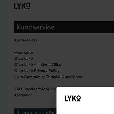
Kundservice
Kontakta oss
Mina sidor
Club Lyko
Club Lyko Allmänna Villkor
Club Lyko Privacy Policy
Lyko Community Terms & Conditions
FAQ- Vanliga frågor & svar
Köpvillkor
ÅNGRA DITT KÖP