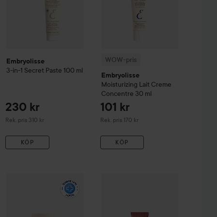
WOW-pris
Embryolisse
3-in-1 Secret Paste
100 ml
Embryolisse
Moisturizing
Lait Creme
Concentre
30 ml
230 kr
101 kr
Rekommenderat pris 310 kr
Rekommenderat pris 170 kr
Rek. pris 310 kr
Rek. pris 170 kr
KÖP
KÖP
283 kr
Catrice
Peptide Bliss Glossy Lip B
214 kr
CC Cream+
Embryolisse
1 Light
Artist's Secret
Radiant Eye
4 ml
Rekommenderat pris 370 kr
Rekommenderat pris 285 kr