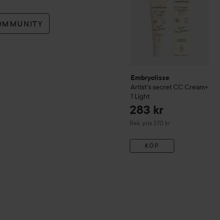
OMMUNITY
Embryolisse
Artist's secret
CC Cream+
1 Light
283 kr
Rekommenderat pris 370 kr
Rek. pris 370 kr
KÖP