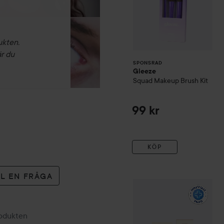
ukten.
är du
SPONSRAD
Gleeze
Squad Makeup Brush Kit
99 kr
KÖP
LL EN FRÅGA
Embryolisse
Artist's secret
rodukten