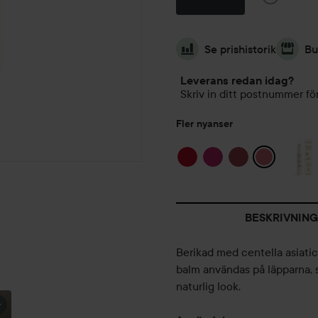
Se prishistorik
Bu
Leverans redan idag?
Skriv in ditt postnummer för
Fler nyanser
BESKRIVNING
Berikad med centella asiatic
MINA
balm användas på läpparna,
VARDAGSPRODUKTER
FÖR...
naturlig look.