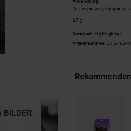
Användning:
Kan användas på läpparna, 
2,5 g
Highlighter
Kategori
:
2812-182-0
Artikelnummer
:
Rekommendera
Gleeze
Squad Mak
SPONSRAD
 BILDER