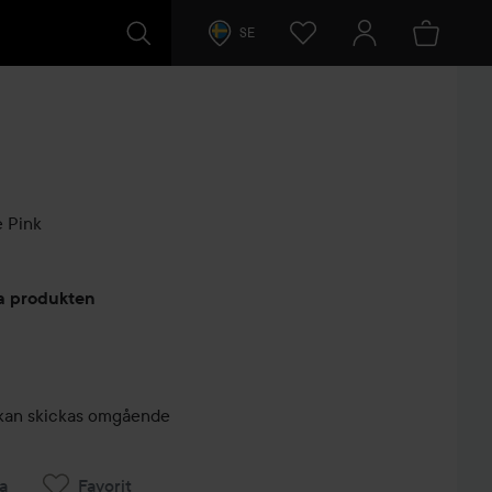
SE
 Pink
arer
ta produkten
r, kan skickas omgående
a
Favorit