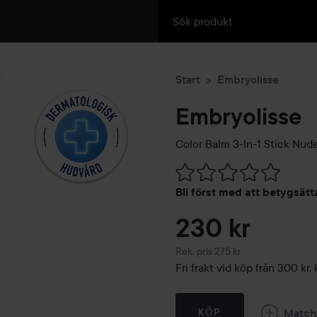
Start
Embryolisse
Embryolisse
Color Balm 3-In-1 Stick
Nude
Hoppa till Betyg & komment
Bli först med att betygsät
230 kr
Rekommenderat pris 275 kr
Rek. pris 275 kr
Fri frakt vid köp från 300 k
Match
KÖP