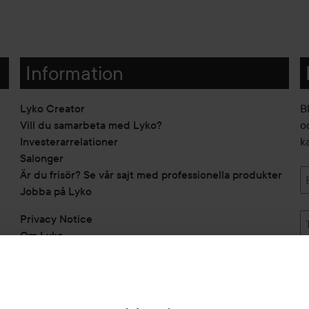
Information
Lyko Creator
B
Vill du samarbeta med Lyko?
o
Investerarrelationer
k
Salonger
Är du frisör? Se vår sajt med professionella produkter
Jobba på Lyko
Privacy Notice
Om Lyko
Tillgänglighetsredogörelse
Topplista
Rabattkoder