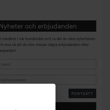
Nyheter och erbjudanden
li medlem i vår kundklubb och ta del av våra nyhetsbrev
ch sms så att du inte missar några erbjudanden eller
ampanjer!
E-post
Telefonnummer
FORTSÄTT
Följ oss