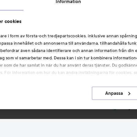
Information
Michael Edwards Fragrances of the World
Cookie Consent
r cookies
Privacy Notice for Suppliers and other Business
Partners
are i form av första-och tredjepartscookies, inklusive annan spårning
anpassa innehållet och annonserna till användarna, tillhandahålla funk
Du kanske också gillar
rebefordrar även sådana identifierare och annan information från din e
ag som vi samarbetar med. Dessa kan i sin tur kombinera informatio
ler som de har samlat in när du har använt deras tjänster. Du godkänne
Smink
 För information om hur du kan ändra inställningarna för cookies, s
Hårnålar
Hårsnoddar
Anpassa