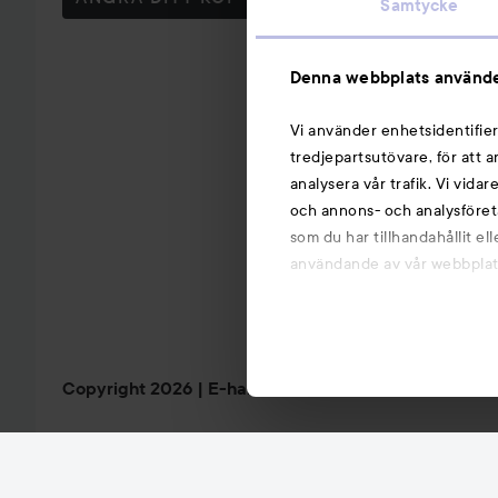
Samtycke
Denna webbplats använde
Vi använder enhetsidentifier
tredjepartsutövare, för att 
analysera vår trafik. Vi vida
och annons- och analysföret
som du har tillhandahållit el
användande av vår webbplats.
Copyright 2026
E-handel av Avensia