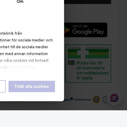
Om
steknik från
tioner för sociala medier och
nhet till de sociala medier
nen med annan information
r våra cookies vid fortsatt
e vår
Cookie Policy
Tillåt alla cookies