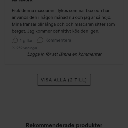
5
av
Fick denna mascaran i lykos sommar box och har 
5
används den i någon månad nu och jag är så nöjd. 
Mina fransar blir långa och och mascaran sitter som 
berget. Jag kommer definitivt köa den igen. 
Kommentera
1 gillar
959 visningar
Logga in
för att lämna en kommentar
VISA ALLA (2 TILL)
Rekommenderade produkter