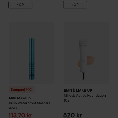
KÖP
KÖP
Re
EMITÉ MAKE UP
Millesis Acti
11
Kampanj 70%
Milk Makeup
Kush Waterproof Mascara Aces
Tidi
Kampanj 70%
EMITÉ MAKE UP
Millesis Active
Foundation
Milk Makeup
102
Kush Waterproof Mascara
Aces
Reapris
113,70 kr
520 kr