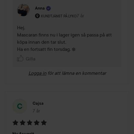
Anna
Användarens roll: Kundtjänst på Lyko.
7 år
Kommentaren lades 7 år
KUNDTJÄNST PÅ LYKO
Hej.

Mascaran finns nu i lager igen så passa på att 
köpa innan den tar slut. 

Ha en fortsatt fin torsdag. ❄️
Gilla
Logga in
för att lämna en kommentar
Cajsa
7 år
Inlägget skapades 7 år
Betyg:
Ny favorit