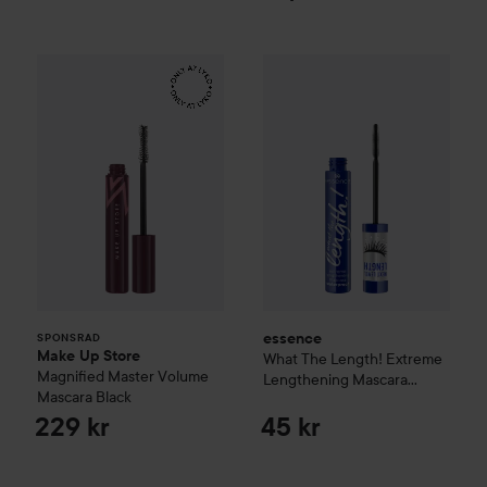
Make Up Store
Magnified Master Volume Mascara
essence
What The Length! Ex
B
SPONSRAD
essence
SPONSRAD
Make Up Store
What The Length! Extreme
Magnified Master Volume
Lengthening Mascara
Mascara
Black
Waterproof
02 Black
229 kr
45 kr