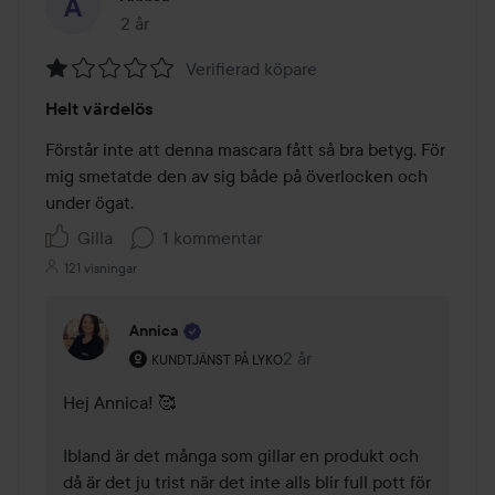
2 år
Inlägget skapades 2 år
Verifierad köpare
Betyg:
Helt värdelös
1
av
Förstår inte att denna mascara fått så bra betyg. För 
5
mig smetatde den av sig både på överlocken och 
under ögat. 
Gilla
1 kommentar
121 visningar
Annica
Användarens roll: Kundtjänst på Lyko.
2 år
Kommentaren lades 2 år
KUNDTJÄNST PÅ LYKO
Hej Annica! 🥰 

Ibland är det många som gillar en produkt och 
då är det ju trist när det inte alls blir full pott för 