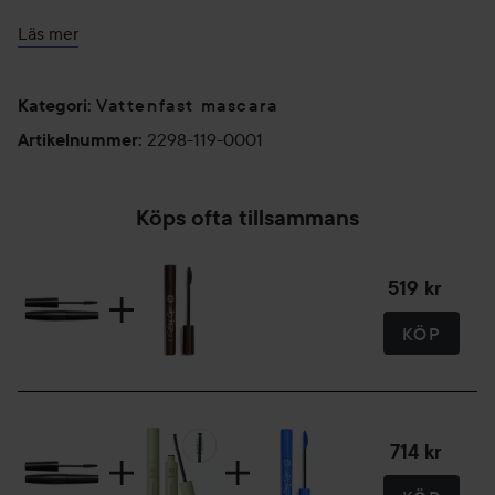
Parabenfri
Läs mer
Cruelty-free
11 ml
Vattenfast mascara
Kategori
:
2298-119-0001
Artikelnummer
:
Köps ofta tillsammans
519 kr
KÖP
714 kr