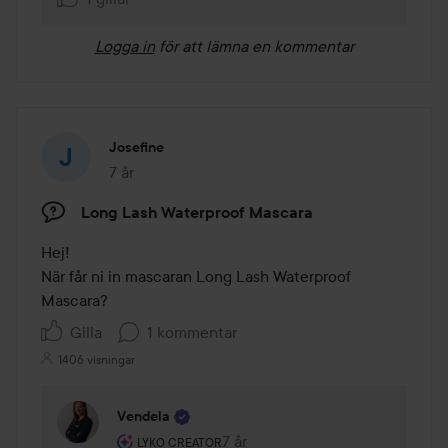
Logga in
för att lämna en kommentar
Josefine
7 år
Inlägget skapades 7 år
Long Lash Waterproof Mascara
Hej!

När får ni in mascaran Long Lash Waterproof 
Mascara?
Gilla
1 kommentar
1406 visningar
Vendela
Användarens roll: Lyko Creator.
7 år
Kommentaren lades 7 år
LYKO CREATOR