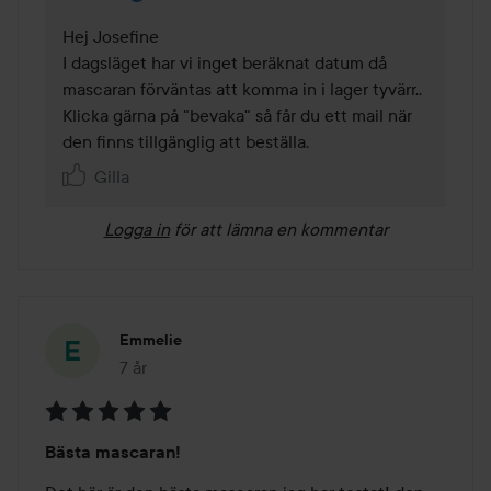
Hej Josefine

I dagsläget har vi inget beräknat datum då 
mascaran förväntas att komma in i lager tyvärr.. 
Klicka gärna på "bevaka" så får du ett mail när 
den finns tillgänglig att beställa. 
Gilla
Logga in
för att lämna en kommentar
Emmelie
7 år
Inlägget skapades 7 år
Betyg:
Bästa mascaran!
5
av