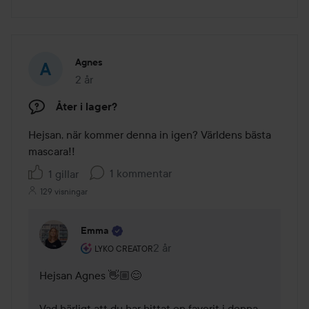
Agnes
2 år
Inlägget skapades 2 år
Åter i lager?
Hejsan, när kommer denna in igen? Världens bästa 
mascara!! 
1 kommentar
1 gillar
129 visningar
Emma
Användarens roll: Lyko Creator.
2 år
Kommentaren lades 2 år
LYKO CREATOR
Hejsan Agnes 👋🏼😊 

Vad härligt att du har hittat en favorit i denna 