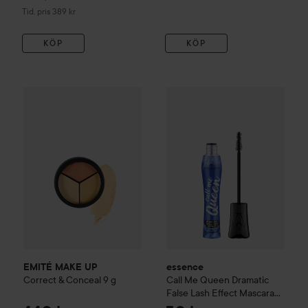
Tidigare pris 389 kr
Tid. pris 389 kr
KÖP
KÖP
EMITÉ MAKE UP
Correct & Conceal
essence
9 g
Call Me Queen Drama
440 kr
EMITÉ MAKE UP
essence
Correct & Conceal
9 g
Call Me Queen Dramatic
False Lash Effect Mascara
Waterproof