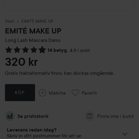
Start
EMITÉ MAKE UP
EMITÉ MAKE UP
Long Lash Mascara
Dams
14 betyg
,
4.9 i snitt
Hoppa till Betyg & kommentarer
320 kr
Gratis fraktalternativ finns, kan skickas omgående.
Matcha
Favorit
KÖP
Se prishistorik
Finns inte i butik
Leverans redan idag?
Skriv in ditt postnummer för att se