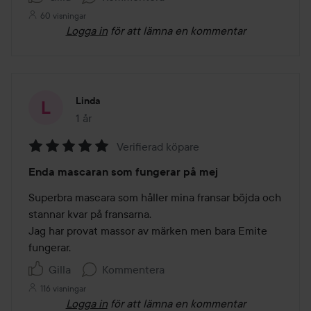
60 visningar
Logga in
för att lämna en kommentar
Linda
1 år
Inlägget skapades 1 år
Verifierad köpare
Betyg:
Enda mascaran som fungerar på mej
5
av
Superbra mascara som håller mina fransar böjda och 
5
stannar kvar på fransarna. 

Jag har provat massor av märken men bara Emite 
fungerar.
Gilla
Kommentera
116 visningar
Logga in
för att lämna en kommentar