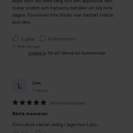
böjer först lätt med tång och sen applicerar, den 
torkar snabbt och fransarna behåller sin böj hela 
dagen. Försvinner inte förrän man faktiskt tvättar 
bort den. 

Kommentera
5 gillar
1564 visningar
Logga in
för att lämna en kommentar
Linn
1 vecka
Inlägget skapades 1 vecka
Verifierad köpare
Betyg:
Bästa mascaran
5
av
Finns dock nästan aldrig i lager hos Lyko.. 
5