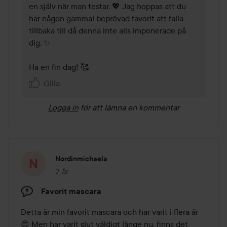
en själv när man testar. 💖 Jag hoppas att du 
har någon gammal beprövad favorit att falla 
tillbaka till då denna inte alls imponerade på 
dig. ✨ 

Ha en fin dag! 🥰 
Gilla
Logga in
för att lämna en kommentar
Nordinmichaela
2 år
Inlägget skapades 2 år
Favorit mascara
Detta är min favorit mascara och har varit i flera år
😍 Men har varit slut väldigt länge nu, finns det 