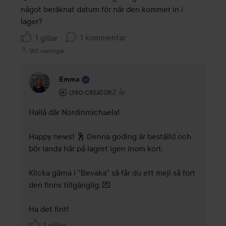
något beräknat datum för när den kommer in i 
lager? 
1 kommentar
1 gillar
160 visningar
Emma
Användarens roll: Lyko Creator.
2 år
Kommentaren lades 2 år
LYKO CREATOR
Hallå där Nordinmichaela!  

Happy news! 🕺 Denna goding är beställd och 
bör landa här på lagret igen inom kort.  

Klicka gärna i "Bevaka" så får du ett mejl så fort 
den finns tillgänglig. 💌 

Ha det fint!
1 gillar