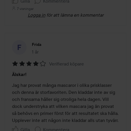
Gilla
Kommentera
7 visningar
Logga in
för att lämna en kommentar
Frida
1 år
Inlägget skapades 1 år
Verifierad köpare
Betyg:
Älskar!
4
av
Jag har provat många mascaror i olika prisklasser 
5
och denna är storfavoriten. Den kladdar inte av sig 
och fransarna håller sig otroliga hela dagen. Vill 
dock understryka att vilken mascara jag än provat 
så behövs en primer först för att resultatet ska hålla. 
Upplever inte att någon inte kladdar alls utan tyvärr.
Gilla
Kommentera