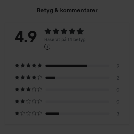
Betyg & kommentarer
Betyg:
4.9
Baserat på 14 betyg
i
4.9
Baserat
på
9
2
14
0
betyg
0
3