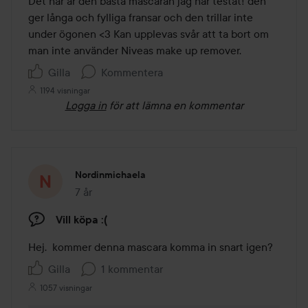
Det här är den bästa mascaran jag har testat! den 
5
ger långa och fylliga fransar och den trillar inte 
under ögonen <3 Kan upplevas svår att ta bort om 
man inte använder Niveas make up remover. 
Gilla
Kommentera
1194 visningar
Logga in
för att lämna en kommentar
Nordinmichaela
7 år
Inlägget skapades 7 år
Vill köpa :(
Hej.  kommer denna mascara komma in snart igen?
Gilla
1 kommentar
1057 visningar