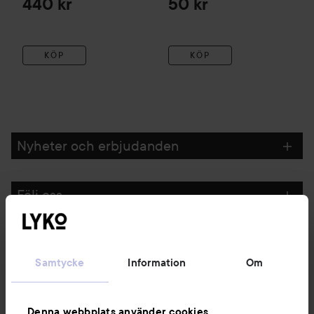
440 kr
50 kr
KÖP
KÖP
Nyheter och erbjudanden
Följ oss
Kundservice
Samtycke
Information
Om
Information
Denna webbplats använder cookies