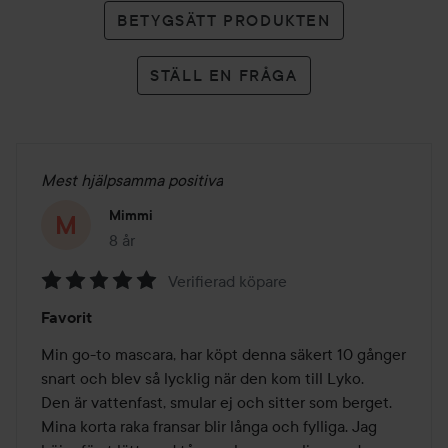
BETYGSÄTT PRODUKTEN
STÄLL EN FRÅGA
Mest hjälpsamma positiva
Mimmi
8 år
Inlägget skapades 8 år
Verifierad köpare
Betyg:
Favorit
5
av
Min go-to mascara, har köpt denna säkert 10 gånger 
5
snart och blev så lycklig när den kom till Lyko. 

Den är vattenfast, smular ej och sitter som berget. 
Mina korta raka fransar blir långa och fylliga. Jag 